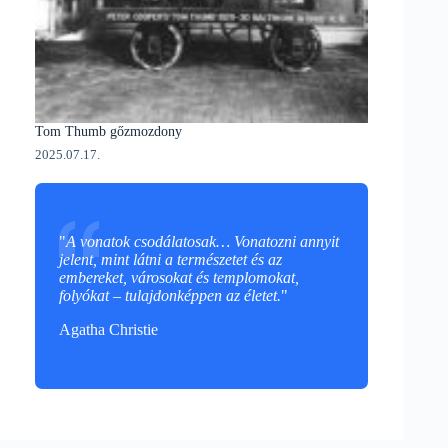
Tom Thumb gőzmozdony
2025.07.17.
"
A vonatok csodálatosak… Vonatozni annyit
jelent, mint látni a természetet és az
embereket, városokat és templomokat,
folyókat – tulajdonképpen az életet.
"
Agatha Christie