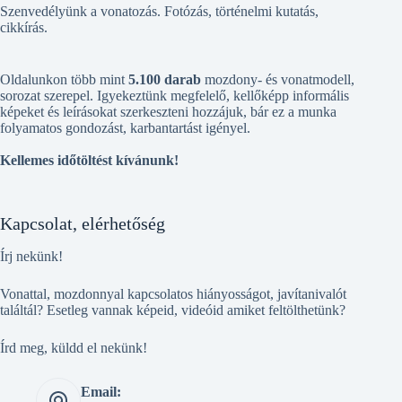
Szenvedélyünk a vonatozás. Fotózás, történelmi kutatás,
cikkírás.
Oldalunkon több mint
5.100 darab
mozdony- és vonatmodell,
sorozat szerepel. Igyekeztünk megfelelő, kellőképp informális
képeket és leírásokat szerkeszteni hozzájuk, bár ez a munka
folyamatos gondozást, karbantartást igényel.
Kellemes időtöltést kívánunk!
Kapcsolat, elérhetőség
Írj nekünk!
Vonattal, mozdonnyal kapcsolatos hiányosságot, javítanivalót
találtál? Esetleg vannak képeid, videóid amiket feltölthetünk?
Írd meg, küldd el nekünk!
Email: