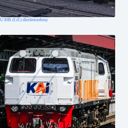
U30B (GE) dízelmozdony