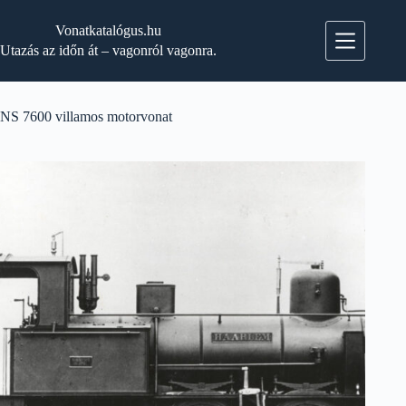
Skip
to
Vonatkatalógus.hu
content
Utazás az időn át – vagonról vagonra.
NS 7600 villamos motorvonat