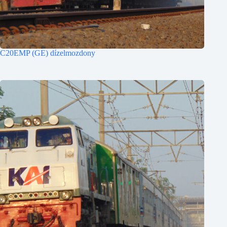
C20EMP (GE) dízelmozdony