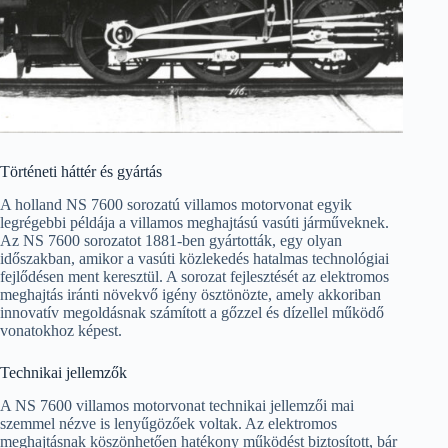
Történeti háttér és gyártás
A holland NS 7600 sorozatú villamos motorvonat egyik
legrégebbi példája a villamos meghajtású vasúti járműveknek.
Az NS 7600 sorozatot 1881-ben gyártották, egy olyan
időszakban, amikor a vasúti közlekedés hatalmas technológiai
fejlődésen ment keresztül. A sorozat fejlesztését az elektromos
meghajtás iránti növekvő igény ösztönözte, amely akkoriban
innovatív megoldásnak számított a gőzzel és dízellel működő
vonatokhoz képest.
Technikai jellemzők
A NS 7600 villamos motorvonat technikai jellemzői mai
szemmel nézve is lenyűgözőek voltak. Az elektromos
meghajtásnak köszönhetően hatékony működést biztosított, bár