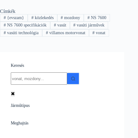
Címkék
#
{evszam}
#
közlekedés
#
mozdony
#
NS 7600
#
NS 7600 specifikációk
#
vasút
#
vasúti járművek
#
vasúti technológia
#
villamos motorvonat
#
vonat
Keresés
No
results
✖
Járműtípus
Meghajtás