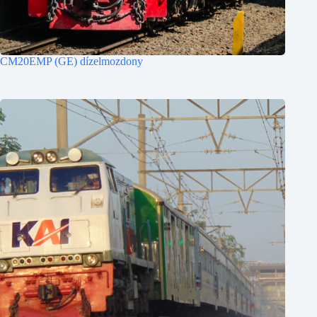
CM20EMP (GE) dízelmozdony