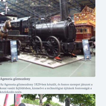
Agenoria gőzmozdony
Az Agenoria gőzmozdony 1829-ben készült, és fontos szerepet játszott a
korai vasúti fejlődésben, kiemelve a technológiai újítások fontosságát a
közlekedés terén.