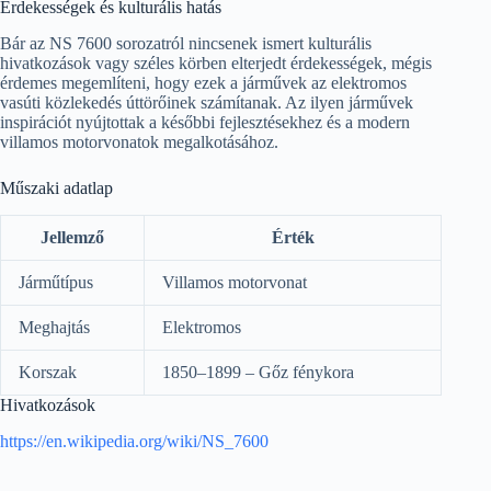
Érdekességek és kulturális hatás
Bár az NS 7600 sorozatról nincsenek ismert kulturális
hivatkozások vagy széles körben elterjedt érdekességek, mégis
érdemes megemlíteni, hogy ezek a járművek az elektromos
vasúti közlekedés úttörőinek számítanak. Az ilyen járművek
inspirációt nyújtottak a későbbi fejlesztésekhez és a modern
villamos motorvonatok megalkotásához.
Műszaki adatlap
Jellemző
Érték
Járműtípus
Villamos motorvonat
Meghajtás
Elektromos
Korszak
1850–1899 – Gőz fénykora
Hivatkozások
https://en.wikipedia.org/wiki/NS_7600