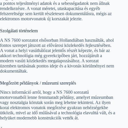
a pontos teljesítményi adatok és a sebességadatok nem állnak
rendelkezésre. A vonat méretei, utaskapacitása és egyéb
felszereltsége sem került részletesen dokumentálásra, mégis az
elektromos motorvonatok új korszakát jelezte.
Szolgálati történelem
A NS 7600 sorozatot elsősorban Hollandiában használták, ahol
fontos szerepet játszott az elővárosi közlekedés fejlesztésében.
A vonat a helyi vasúthálózat jelentős részét képezte, és bár az
akkori technológia még gyerekcipőben járt, hozzájárult a
modern vasúti közlekedés megalapozásához. A sorozat
üzemben tartásának pontos ideje és a kivonás körülményei nem
dokumentáltak.
Megőrzött példányok / múzeumi szereplés
Nincs információ arról, hogy a NS 7600 sorozatú
motorvonatból lenne fennmaradt példány, amelyet múzeumban
vagy nosztalgia körutak során meg lehetne tekinteni. Az ilyen
korai elektromos vonatok megőrzése gyakran nehézségekbe
ütközik, mivel az idő múlásával a technológia elavulttá vált, és a
helyüket modernebb konstrukciók vették át.