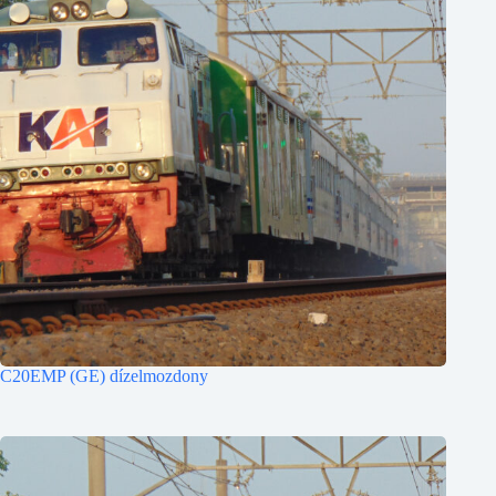
C20EMP (GE) dízelmozdony