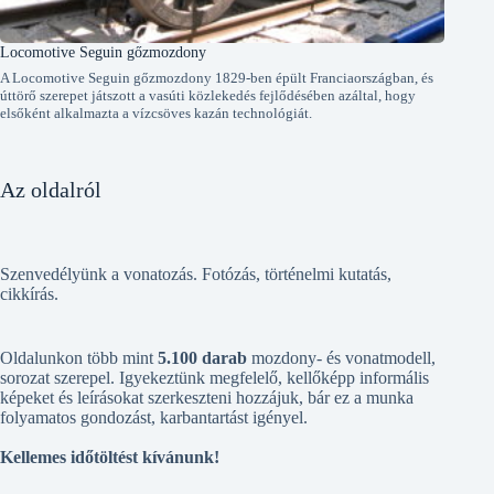
Locomotive Seguin gőzmozdony
A Locomotive Seguin gőzmozdony 1829-ben épült Franciaországban, és
úttörő szerepet játszott a vasúti közlekedés fejlődésében azáltal, hogy
elsőként alkalmazta a vízcsöves kazán technológiát.
Az oldalról
Szenvedélyünk a vonatozás. Fotózás, történelmi kutatás,
cikkírás.
Oldalunkon több mint
5.100 darab
mozdony- és vonatmodell,
sorozat szerepel. Igyekeztünk megfelelő, kellőképp informális
képeket és leírásokat szerkeszteni hozzájuk, bár ez a munka
folyamatos gondozást, karbantartást igényel.
Kellemes időtöltést kívánunk!