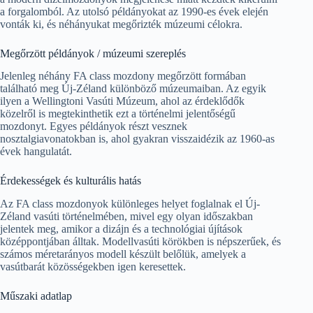
a forgalomból. Az utolsó példányokat az 1990-es évek elején
vonták ki, és néhányukat megőrizték múzeumi célokra.
Megőrzött példányok / múzeumi szereplés
Jelenleg néhány FA class mozdony megőrzött formában
található meg Új-Zéland különböző múzeumaiban. Az egyik
ilyen a Wellingtoni Vasúti Múzeum, ahol az érdeklődők
közelről is megtekinthetik ezt a történelmi jelentőségű
mozdonyt. Egyes példányok részt vesznek
nosztalgiavonatokban is, ahol gyakran visszaidézik az 1960-as
évek hangulatát.
Érdekességek és kulturális hatás
Az FA class mozdonyok különleges helyet foglalnak el Új-
Zéland vasúti történelmében, mivel egy olyan időszakban
jelentek meg, amikor a dizájn és a technológiai újítások
középpontjában álltak. Modellvasúti körökben is népszerűek, és
számos méretarányos modell készült belőlük, amelyek a
vasútbarát közösségekben igen keresettek.
Műszaki adatlap