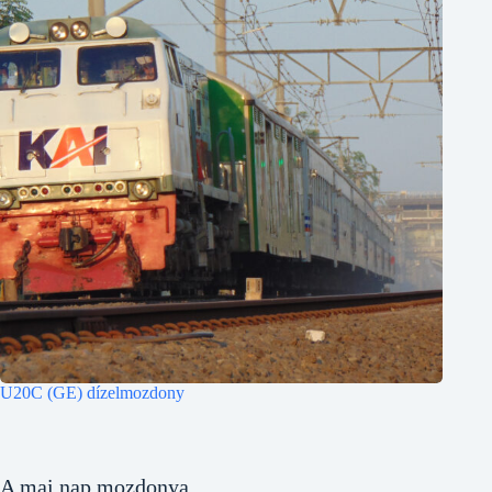
U20C (GE) dízelmozdony
A mai nap mozdonya