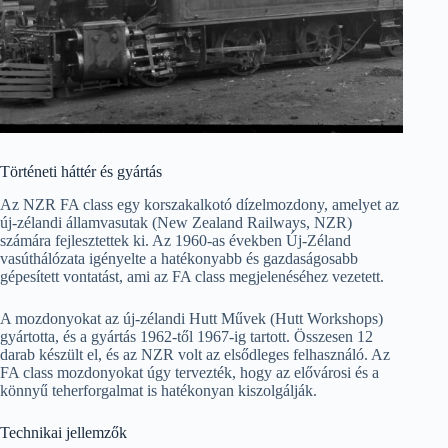
Történeti háttér és gyártás
Az NZR FA class egy korszakalkotó dízelmozdony, amelyet az
új-zélandi államvasutak (New Zealand Railways, NZR)
számára fejlesztettek ki. Az 1960-as években Új-Zéland
vasúthálózata igényelte a hatékonyabb és gazdaságosabb
gépesített vontatást, ami az FA class megjelenéséhez vezetett.
A mozdonyokat az új-zélandi Hutt Művek (Hutt Workshops)
gyártotta, és a gyártás 1962-től 1967-ig tartott. Összesen 12
darab készült el, és az NZR volt az elsődleges felhasználó. Az
FA class mozdonyokat úgy tervezték, hogy az elővárosi és a
könnyű teherforgalmat is hatékonyan kiszolgálják.
Technikai jellemzők