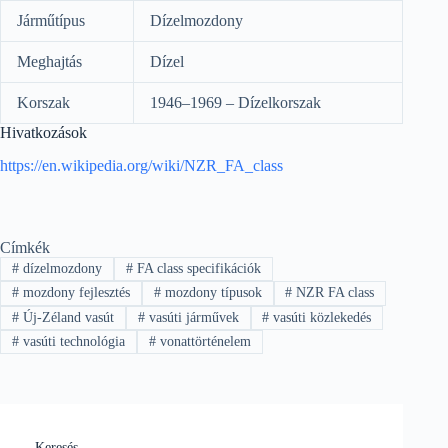
Járműtípus
Dízelmozdony
Meghajtás
Dízel
Korszak
1946–1969 – Dízelkorszak
Hivatkozások
https://en.wikipedia.org/wiki/NZR_FA_class
Címkék
#
dízelmozdony
#
FA class specifikációk
#
mozdony fejlesztés
#
mozdony típusok
#
NZR FA class
#
Új-Zéland vasút
#
vasúti járművek
#
vasúti közlekedés
#
vasúti technológia
#
vonattörténelem
Keresés