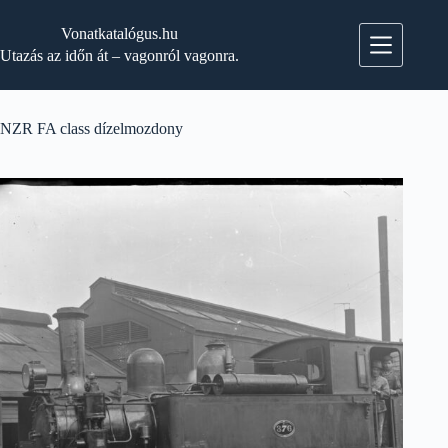
Skip
to
Vonatkatalógus.hu
content
Utazás az időn át – vagonról vagonra.
NZR FA class dízelmozdony