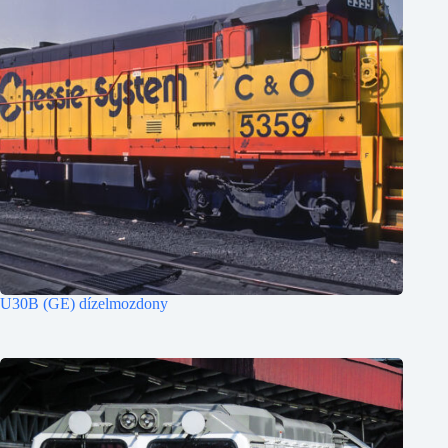
U30B (GE) dízelmozdony