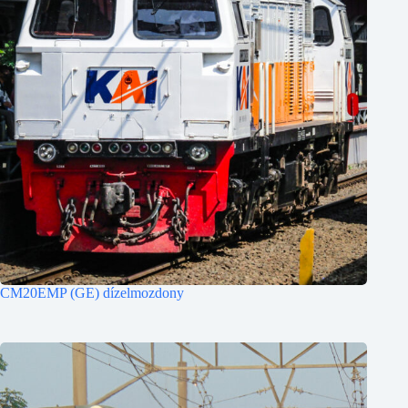
CM20EMP (GE) dízelmozdony