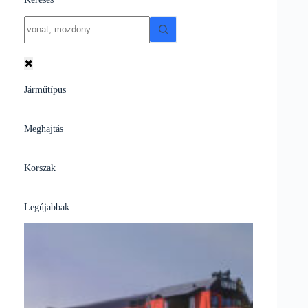
No
results
✖
Járműtípus
Meghajtás
Korszak
Legújabbak