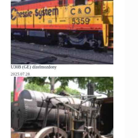
U30B (GE) dízelmozdony
2025.07.28.