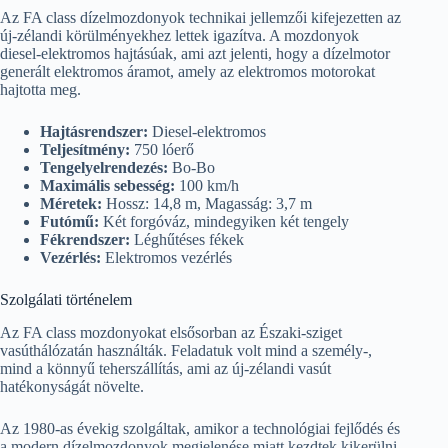
Az FA class dízelmozdonyok technikai jellemzői kifejezetten az
új-zélandi körülményekhez lettek igazítva. A mozdonyok
diesel-elektromos hajtásúak, ami azt jelenti, hogy a dízelmotor
generált elektromos áramot, amely az elektromos motorokat
hajtotta meg.
Hajtásrendszer:
Diesel-elektromos
Teljesítmény:
750 lóerő
Tengelyelrendezés:
Bo-Bo
Maximális sebesség:
100 km/h
Méretek:
Hossz: 14,8 m, Magasság: 3,7 m
Futómű:
Két forgóváz, mindegyiken két tengely
Fékrendszer:
Léghűtéses fékek
Vezérlés:
Elektromos vezérlés
Szolgálati történelem
Az FA class mozdonyokat elsősorban az Északi-sziget
vasúthálózatán használták. Feladatuk volt mind a személy-,
mind a könnyű teherszállítás, ami az új-zélandi vasút
hatékonyságát növelte.
Az 1980-as évekig szolgáltak, amikor a technológiai fejlődés és
a modern dízelmozdonyok megjelenése miatt kezdtek kikerülni