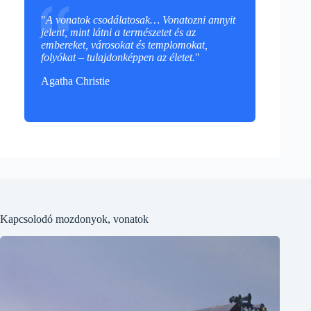
"
A vonatok csodálatosak… Vonatozni annyit
jelent, mint látni a természetet és az
embereket, városokat és templomokat,
folyókat – tulajdonképpen az életet.
"
Agatha Christie
Kapcsolodó mozdonyok, vonatok