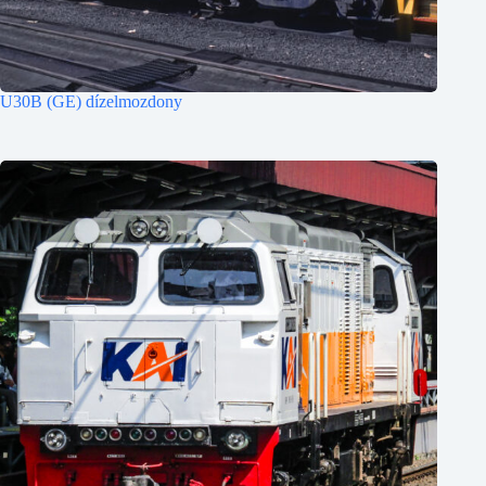
U30B (GE) dízelmozdony