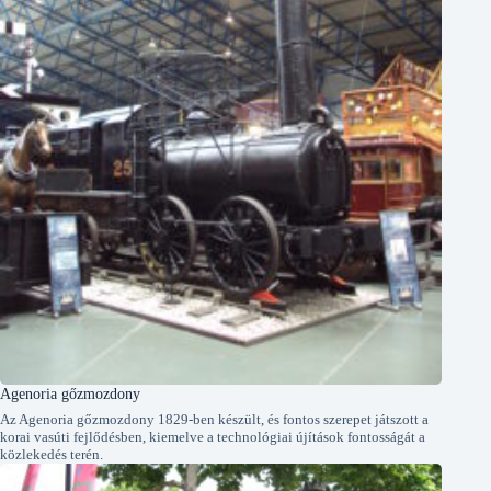
Agenoria gőzmozdony
Az Agenoria gőzmozdony 1829-ben készült, és fontos szerepet játszott a
korai vasúti fejlődésben, kiemelve a technológiai újítások fontosságát a
közlekedés terén.