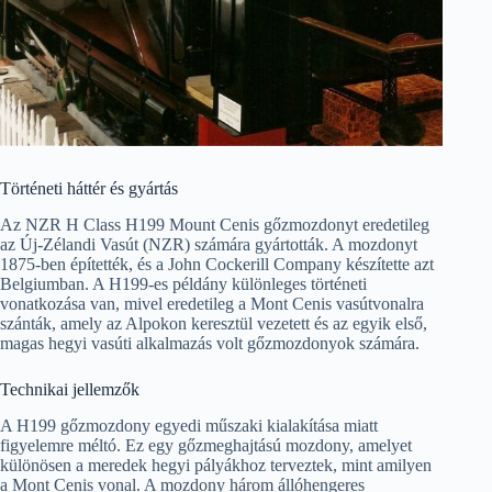
Történeti háttér és gyártás
Az NZR H Class H199 Mount Cenis gőzmozdonyt eredetileg
az Új-Zélandi Vasút (NZR) számára gyártották. A mozdonyt
1875-ben építették, és a John Cockerill Company készítette azt
Belgiumban. A H199-es példány különleges történeti
vonatkozása van, mivel eredetileg a Mont Cenis vasútvonalra
szánták, amely az Alpokon keresztül vezetett és az egyik első,
magas hegyi vasúti alkalmazás volt gőzmozdonyok számára.
Technikai jellemzők
A H199 gőzmozdony egyedi műszaki kialakítása miatt
figyelemre méltó. Ez egy gőzmeghajtású mozdony, amelyet
különösen a meredek hegyi pályákhoz terveztek, mint amilyen
a Mont Cenis vonal. A mozdony három állóhengeres