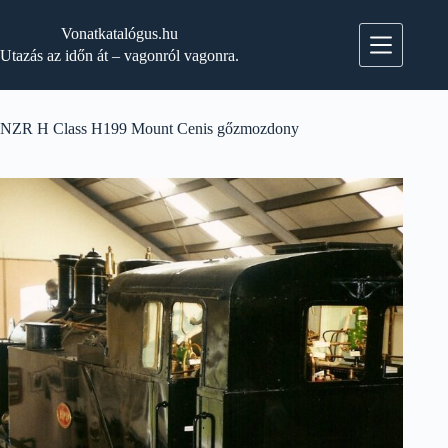
Skip
to
Vonatkatalógus.hu
content
Utazás az időn át – vagonról vagonra.
NZR H Class H199 Mount Cenis gőzmozdony