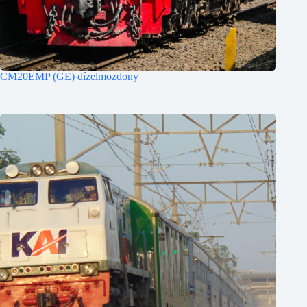
CM20EMP (GE) dízelmozdony