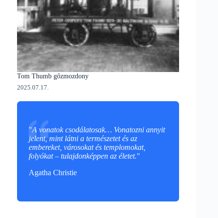
Tom Thumb gőzmozdony
2025.07.17.
"
A vonatok csodálatosak… Vonatozni annyit
jelent, mint látni a természetet és az
embereket, városokat és templomokat,
folyókat – tulajdonképpen az életet.
"
Agatha Christie