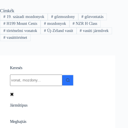
Címkék
#
19. századi mozdonyok
#
gőzmozdony
#
gőzvontatás
#
H199 Mount Cenis
#
mozdonyok
#
NZR H Class
#
történelmi vonatok
#
Új-Zéland vasút
#
vasúti járművek
#
vasúttörténet
Keresés
No
results
✖
Járműtípus
Meghajtás