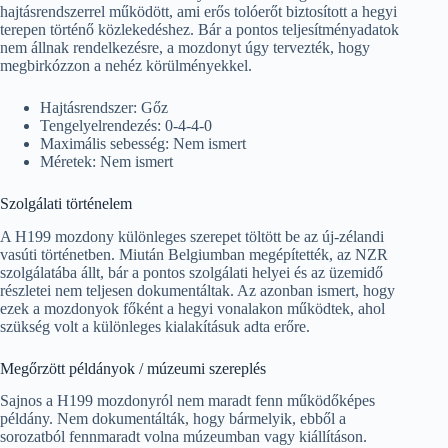
hajtásrendszerrel működött, ami erős tolóerőt biztosított a hegyi
terepen történő közlekedéshez. Bár a pontos teljesítményadatok
nem állnak rendelkezésre, a mozdonyt úgy tervezték, hogy
megbirkózzon a nehéz körülményekkel.
Hajtásrendszer: Gőz
Tengelyelrendezés: 0-4-4-0
Maximális sebesség: Nem ismert
Méretek: Nem ismert
Szolgálati történelem
A H199 mozdony különleges szerepet töltött be az új-zélandi
vasúti történetben. Miután Belgiumban megépítették, az NZR
szolgálatába állt, bár a pontos szolgálati helyei és az üzemidő
részletei nem teljesen dokumentáltak. Az azonban ismert, hogy
ezek a mozdonyok főként a hegyi vonalakon működtek, ahol
szükség volt a különleges kialakításuk adta erőre.
Megőrzött példányok / múzeumi szereplés
Sajnos a H199 mozdonyról nem maradt fenn működőképes
példány. Nem dokumentálták, hogy bármelyik, ebből a
sorozatból fennmaradt volna múzeumban vagy kiállításon.