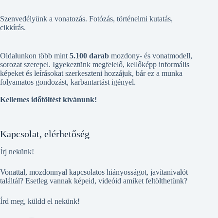
Szenvedélyünk a vonatozás. Fotózás, történelmi kutatás,
cikkírás.
Oldalunkon több mint
5.100 darab
mozdony- és vonatmodell,
sorozat szerepel. Igyekeztünk megfelelő, kellőképp informális
képeket és leírásokat szerkeszteni hozzájuk, bár ez a munka
folyamatos gondozást, karbantartást igényel.
Kellemes időtöltést kívánunk!
Kapcsolat, elérhetőség
Írj nekünk!
Vonattal, mozdonnyal kapcsolatos hiányosságot, javítanivalót
találtál? Esetleg vannak képeid, videóid amiket feltölthetünk?
Írd meg, küldd el nekünk!