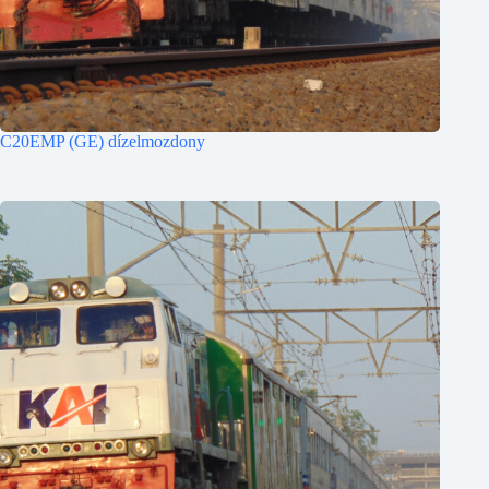
C20EMP (GE) dízelmozdony