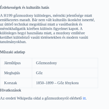
Érdekességek és kulturális hatás
A H199 gőzmozdony különleges, mérnöki jelentősége miatt
emlékezetes maradt. Bár nem vált kulturális ikonként ismertté,
az úttörő technikai megoldásai miatt a vasútbarátok és
mérnökhallgatók körében különös figyelmet kapott. A
különleges hegyi használata miatt, a mozdony említésre
kerülhet különböző vasúti történetekben és modern vasúti
tanulmányokban.
Műszaki adatlap
Járműtípus
Gőzmozdony
Meghajtás
Gőz
Korszak
1850–1899 – Gőz fénykora
Hivatkozások
Az eredeti Wikipedia oldal a gőzmozdonyról elérhető
itt
.