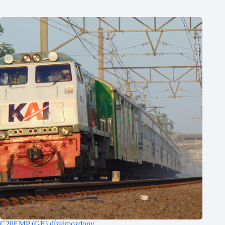
C20EMP (GE) dízelmozdony