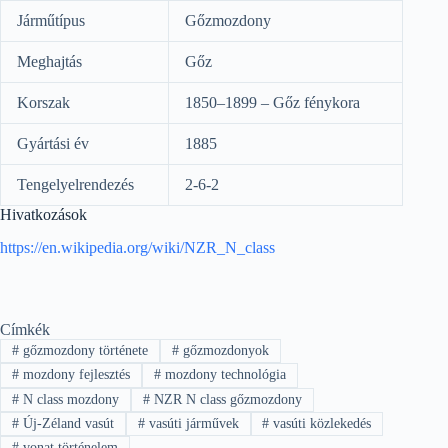
Járműtípus
Gőzmozdony
Meghajtás
Gőz
Korszak
1850–1899 – Gőz fénykora
Gyártási év
1885
Tengelyelrendezés
2-6-2
Hivatkozások
https://en.wikipedia.org/wiki/NZR_N_class
Címkék
#
gőzmozdony története
#
gőzmozdonyok
#
mozdony fejlesztés
#
mozdony technológia
#
N class mozdony
#
NZR N class gőzmozdony
#
Új-Zéland vasút
#
vasúti járművek
#
vasúti közlekedés
#
vonat történelem