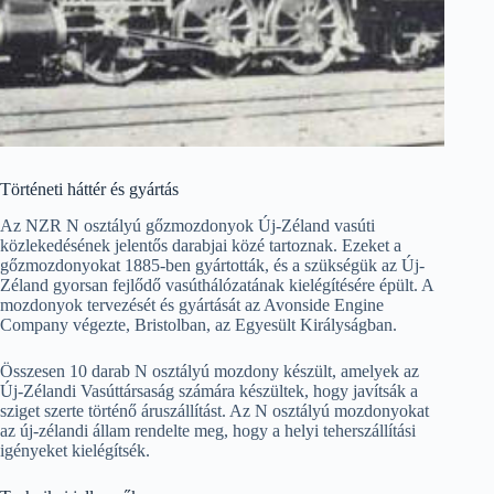
Történeti háttér és gyártás
Az NZR N osztályú gőzmozdonyok Új-Zéland vasúti
közlekedésének jelentős darabjai közé tartoznak. Ezeket a
gőzmozdonyokat 1885-ben gyártották, és a szükségük az Új-
Zéland gyorsan fejlődő vasúthálózatának kielégítésére épült. A
mozdonyok tervezését és gyártását az Avonside Engine
Company végezte, Bristolban, az Egyesült Királyságban.
Összesen 10 darab N osztályú mozdony készült, amelyek az
Új-Zélandi Vasúttársaság számára készültek, hogy javítsák a
sziget szerte történő áruszállítást. Az N osztályú mozdonyokat
az új-zélandi állam rendelte meg, hogy a helyi teherszállítási
igényeket kielégítsék.