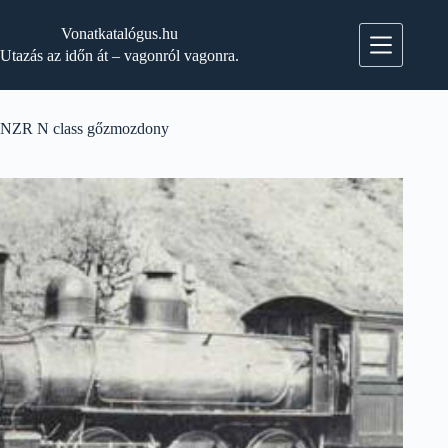
Skip
to
Vonatkatalógus.hu
content
Utazás az időn át – vagonról vagonra.
NZR N class gőzmozdony