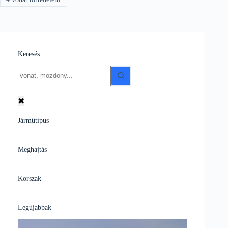
Keresés
No
results
✖
Járműtípus
Meghajtás
Korszak
Legújabbak