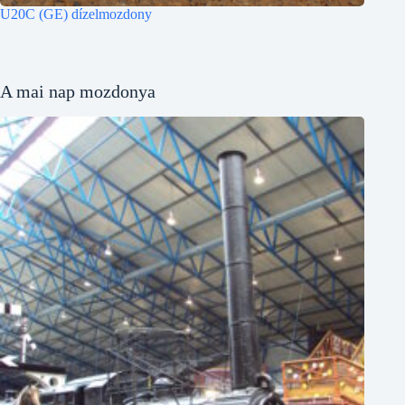
U20C (GE) dízelmozdony
A mai nap mozdonya