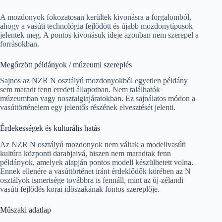
A mozdonyok fokozatosan kerültek kivonásra a forgalomból,
ahogy a vasúti technológia fejlődött és újabb mozdonytípusok
jelentek meg. A pontos kivonásuk ideje azonban nem szerepel a
forrásokban.
Megőrzött példányok / múzeumi szereplés
Sajnos az NZR N osztályú mozdonyokból egyetlen példány
sem maradt fenn eredeti állapotban. Nem találhatók
múzeumban vagy nosztalgiajáratokban. Ez sajnálatos módon a
vasúttörténelem egy jelentős részének elvesztését jelenti.
Érdekességek és kulturális hatás
Az NZR N osztályú mozdonyok nem váltak a modellvasúti
kultúra központi darabjaivá, hiszen nem maradtak fenn
példányok, amelyek alapján pontos modell készülhetett volna.
Ennek ellenére a vasúttörténet iránt érdeklődők körében az N
osztályok ismertsége továbbra is fennáll, mint az új-zélandi
vasúti fejlődés korai időszakának fontos szereplője.
Műszaki adatlap