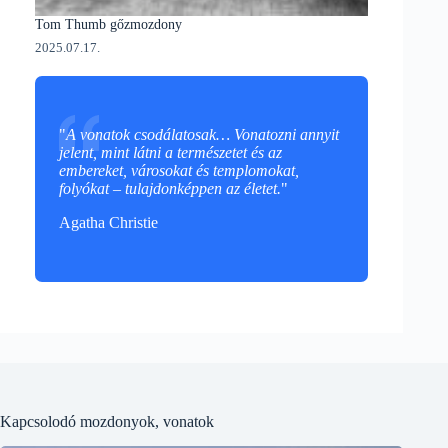
Tom Thumb gőzmozdony
2025.07.17.
"
A vonatok csodálatosak… Vonatozni annyit
jelent, mint látni a természetet és az
embereket, városokat és templomokat,
folyókat – tulajdonképpen az életet.
"
Agatha Christie
Kapcsolodó mozdonyok, vonatok