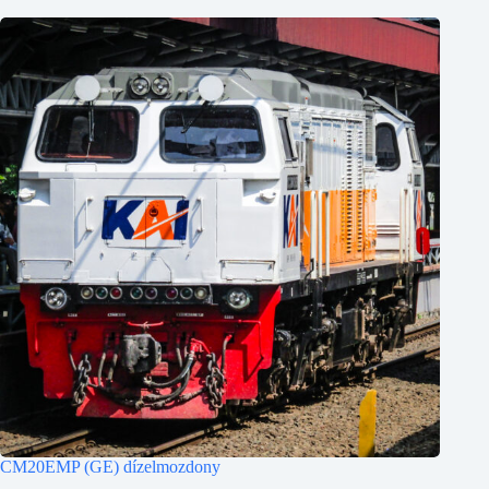
CM20EMP (GE) dízelmozdony