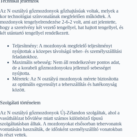
Technikai jellemzők
Az N osztályú gőzmozdonyok gőzhajtásúak voltak, melyek a
kor technológiai színvonalának megfelelően működtek. A
mozdonyok tengelyelrendezése 2-6-2 volt, ami azt jelentette,
hogy a szerelvény két vezető tengellyel, hat hajtott tengellyel, és
két utántartó tengellyel rendelkezett.
Teljesítmény: A mozdonyok megfelelő teljesítményt
nyújtottak a közepes távolságú teher- és személyszállítási
feladatokhoz.
Maximális sebesség: Nem áll rendelkezésre pontos adat,
de a korabeli gőzmozdonyokra jellemző sebességet
nyújtotta.
Méretek: Az N osztályú mozdonyok mérete biztosította
az optimális egyensúlyt a teherszállítás és hatékonyság
között.
Szolgálati történelem
Az N osztályú gőzmozdonyok Új-Zélandon szolgáltak, ahol a
vasúthálózat bővülése miatt számos különböző típusú
szolgáltatásban álltak. A mozdonyokat elsősorban tehervonatok
vontatására használták, de időnként személyszállító vonatokban
is részt vettek.