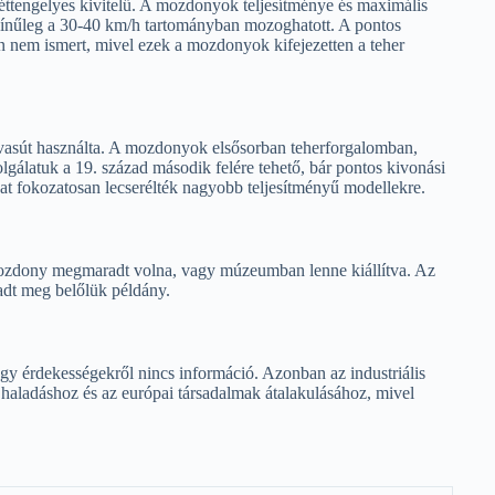
ttengelyes kivitelű. A mozdonyok teljesítménye és maximális
színűleg a 30-40 km/h tartományban mozoghatott. A pontos
n nem ismert, mivel ezek a mozdonyok kifejezetten a teher
asút használta. A mozdonyok elsősorban teherforgalomban,
olgálatuk a 19. század második felére tehető, bár pontos kivonási
t fokozatosan lecserélték nagyobb teljesítményű modellekre.
 mozdony megmaradt volna, vagy múzeumban lenne kiállítva. Az
adt meg belőlük példány.
gy érdekességekről nincs információ. Azonban az industriális
haladáshoz és az európai társadalmak átalakulásához, mivel