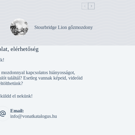
Stourbridge Lion gőzmozdony
lat, elérhetőség
nk!
, mozdonnyal kapcsolatos hiányosságot,
alót találtál? Esetleg vannak képeid, videóid
eltölthetünk?
 küldd el nekünk!
Email:
info@vonatkatalogus.hu