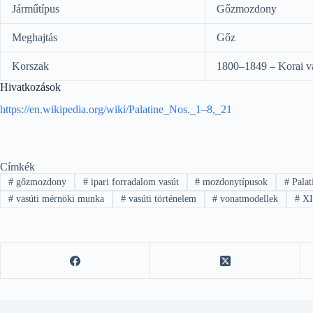
Járműtípus
Gőzmozdony
Meghajtás
Gőz
Korszak
1800–1849 – Korai v
Hivatkozások
https://en.wikipedia.org/wiki/Palatine_Nos._1–8,_21
Címkék
#
gőzmozdony
#
ipari forradalom vasút
#
mozdonytípusok
#
Palat
#
vasúti mérnöki munka
#
vasúti történelem
#
vonatmodellek
#
XI