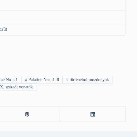
asút
ine No. 21
#
Palatine Nos. 1–8
#
történelmi mozdonyok
X. századi vonatok