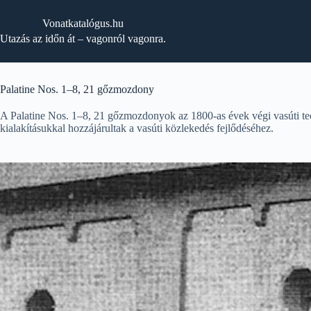
Skip
to
Vonatkatalógus.hu
content
Utazás az időn át – vagonról vagonra.
Palatine Nos. 1–8, 21 gőzmozdony
A Palatine Nos. 1–8, 21 gőzmozdonyok az 1800-as évek végi vasúti tec
kialakításukkal hozzájárultak a vasúti közlekedés fejlődéséhez.