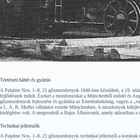
Történeti háttér és gyártás
A Palatine Nos. 1–8, 21 gőzmozdonyok 1846-ban készültek, a 19. száza
fejlődésnek indult. Ezeket a mozdonyokat a Münchenből induló és Aug
gőzmozdonyok fejlesztése és gyártása az Eisenbahnkönig, vagyis a „vasút
a L. A. R. Maffei vállalatot vezette Münchenben. A mozdonyok kifejles
kielégítése volt. A megrendelő a Bajor Államvasút, amely akkoriban a n
Technikai jellemzők
A Palatine Nos. 1–8, 21 gőzmozdonyok technikai jellemzői a korának 