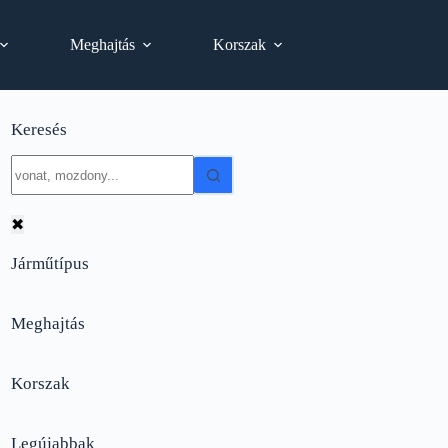
Meghajtás
Korszak
Keresés
No
results
✖
Járműtípus
Meghajtás
Korszak
Legújabbak