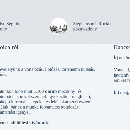
ive Seguin
Stephenson’s Rocket
ony
gőzmozdony
oldalról
Kapcso
Írj nekü
vedélyünk a vonatozás. Fotózás, történelmi kutatás,
Vonattal
írás.
javítaniv
amiket f
alunkon több mint
5.100 darab
mozdony- és
Írd meg,
tmodell, sorozat szerepel. Igyekeztünk megfelelő,
őképp informális képeket és leírásokat szerkeszteni
ájuk, bár ez a munka folyamatos gondozást,
antartást igényel.
emes időtöltést kívánunk!