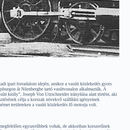
di ipari forradalom idején, amikor a vasúti közlekedés gyors
sburgon át Nürnbergbe tartó vasútvonalon alkalmazták. A
i király”, Joseph Von Utzschneider irányítása alatt történt, aki
ztésének célja a korszak növekvő szállítási igényeinek
émet területeken a vasúti közlekedés fő motorja volt.
megfelelően egyszerűbbek voltak, de akkoriban korszerűnek