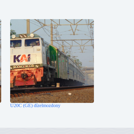
U20C (GE) dízelmozdony