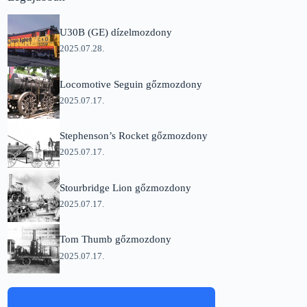
U30B (GE) dízelmozdony
2025.07.28.
Locomotive Seguin gőzmozdony
2025.07.17.
Stephenson’s Rocket gőzmozdony
2025.07.17.
Stourbridge Lion gőzmozdony
2025.07.17.
Tom Thumb gőzmozdony
2025.07.17.