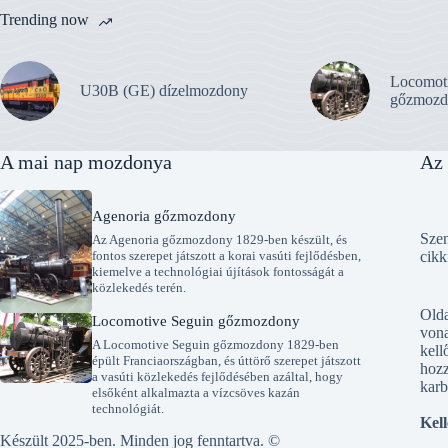
Trending now
Locomot
U30B (GE) dízelmozdony
gőzmozd
A mai nap mozdonya
Az 
Agenoria gőzmozdony
Szen
Az Agenoria gőzmozdony 1829-ben készült, és
fontos szerepet játszott a korai vasúti fejlődésben,
cikk
kiemelve a technológiai újítások fontosságát a
közlekedés terén.
Old
Locomotive Seguin gőzmozdony
vona
A Locomotive Seguin gőzmozdony 1829-ben
kell
épült Franciaországban, és úttörő szerepet játszott
hozz
a vasúti közlekedés fejlődésében azáltal, hogy
karb
elsőként alkalmazta a vízcsöves kazán
technológiát.
Kell
Készült 2025-ben. Minden jog fenntartva. ©