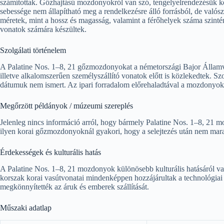
számítottak. Gőzhajtású mozdonyokról van szó, tengelyelrendezésük ké
sebessége nem állapítható meg a rendelkezésre álló forrásból, de való
méretek, mint a hossz és magasság, valamint a férőhelyek száma szinté
vonatok számára készültek.
Szolgálati történelem
A Palatine Nos. 1–8, 21 gőzmozdonyokat a németországi Bajor Államv
illetve alkalomszerűen személyszállító vonatok előtt is közlekedtek. Sz
dátumuk nem ismert. Az ipari forradalom előrehaladtával a mozdonyoka
Megőrzött példányok / múzeumi szereplés
Jelenleg nincs információ arról, hogy bármely Palatine Nos. 1–8, 21
ilyen korai gőzmozdonyoknál gyakori, hogy a selejtezés után nem mar
Érdekességek és kulturális hatás
A Palatine Nos. 1–8, 21 mozdonyok különösebb kulturális hatásáról va
korszak korai vasútvonatai mindenképpen hozzájárultak a technológiai 
megkönnyítették az áruk és emberek szállítását.
Műszaki adatlap