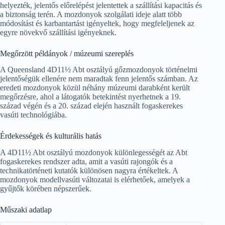
helyezték, jelentős előrelépést jelentettek a szállítási kapacitás és
a biztonság terén. A mozdonyok szolgálati ideje alatt több
módosítást és karbantartást igényeltek, hogy megfeleljenek az
egyre növekvő szállítási igényeknek.
Megőrzött példányok / múzeumi szereplés
A Queensland 4D11½ Abt osztályú gőzmozdonyok történelmi
jelentőségük ellenére nem maradtak fenn jelentős számban. Az
eredeti mozdonyok közül néhány múzeumi darabként került
megőrzésre, ahol a látogatók betekintést nyerhetnek a 19.
század végén és a 20. század elején használt fogaskerekes
vasúti technológiába.
Érdekességek és kulturális hatás
A 4D11½ Abt osztályú mozdonyok különlegességét az Abt
fogaskerekes rendszer adta, amit a vasúti rajongók és a
technikatörténeti kutatók különösen nagyra értékeltek. A
mozdonyok modellvasúti változatai is elérhetőek, amelyek a
gyűjtők körében népszerűek.
Műszaki adatlap