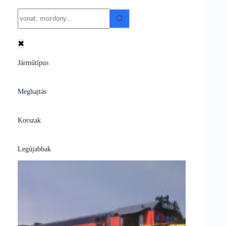
No
results
✖
Járműtípus
Meghajtás
Korszak
Legújabbak