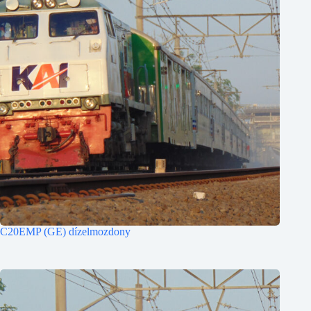
C20EMP (GE) dízelmozdony