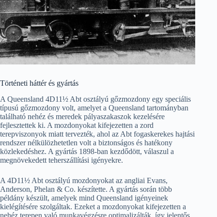
Történeti háttér és gyártás
A Queensland 4D11½ Abt osztályú gőzmozdony egy speciális
típusú gőzmozdony volt, amelyet a Queensland tartományban
található nehéz és meredek pályaszakaszok kezelésére
fejlesztettek ki. A mozdonyokat kifejezetten a zord
terepviszonyok miatt tervezték, ahol az Abt fogaskerekes hajtási
rendszer nélkülözhetetlen volt a biztonságos és hatékony
közlekedéshez. A gyártás 1898-ban kezdődött, válaszul a
megnövekedett teherszállítási igényekre.
A 4D11½ Abt osztályú mozdonyokat az angliai Evans,
Anderson, Phelan & Co. készítette. A gyártás során több
példány készült, amelyek mind Queensland igényeinek
kielégítésére szolgáltak. Ezeket a mozdonyokat kifejezetten a
nehéz terepen való munkavégzésre optimalizálták, így jelentős