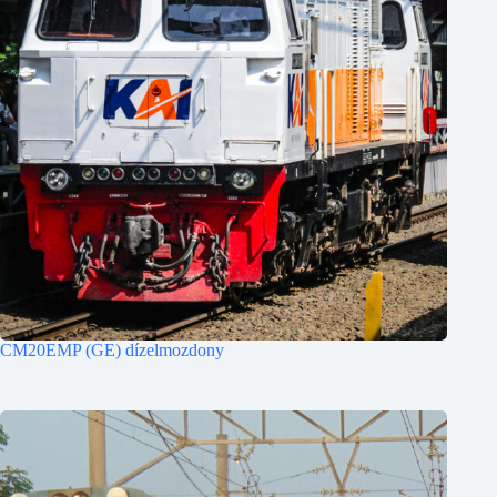
CM20EMP (GE) dízelmozdony