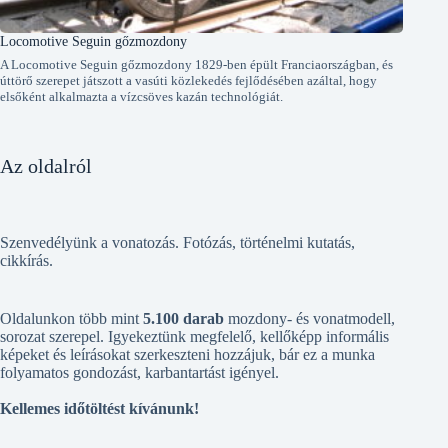
Locomotive Seguin gőzmozdony
A Locomotive Seguin gőzmozdony 1829-ben épült Franciaországban, és
úttörő szerepet játszott a vasúti közlekedés fejlődésében azáltal, hogy
elsőként alkalmazta a vízcsöves kazán technológiát.
Az oldalról
Szenvedélyünk a vonatozás. Fotózás, történelmi kutatás,
cikkírás.
Oldalunkon több mint
5.100 darab
mozdony- és vonatmodell,
sorozat szerepel. Igyekeztünk megfelelő, kellőképp informális
képeket és leírásokat szerkeszteni hozzájuk, bár ez a munka
folyamatos gondozást, karbantartást igényel.
Kellemes időtöltést kívánunk!