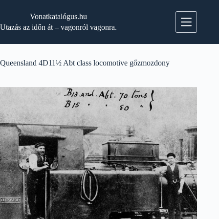
Skip
to
Vonatkatalógus.hu
content
Utazás az időn át – vagonról vagonra.
Queensland 4D11½ Abt class locomotive gőzmozdony