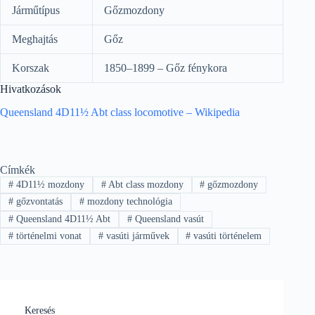
Járműtípus
Gőzmozdony
Meghajtás
Gőz
Korszak
1850–1899 – Gőz fénykora
Hivatkozások
Queensland 4D11½ Abt class locomotive – Wikipedia
Címkék
#
4D11½ mozdony
#
Abt class mozdony
#
gőzmozdony
#
gőzvontatás
#
mozdony technológia
#
Queensland 4D11½ Abt
#
Queensland vasút
#
történelmi vonat
#
vasúti járművek
#
vasúti történelem
Keresés