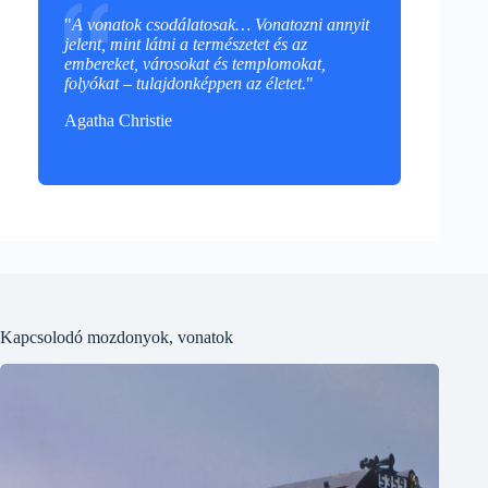
"
A vonatok csodálatosak… Vonatozni annyit
jelent, mint látni a természetet és az
embereket, városokat és templomokat,
folyókat – tulajdonképpen az életet.
"
Agatha Christie
Kapcsolodó mozdonyok, vonatok