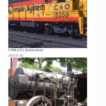
U30B (GE) dízelmozdony
2025.07.28.