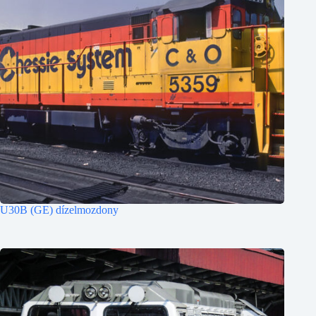
U30B (GE) dízelmozdony