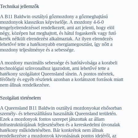
Technikai jellemzők
A B11 Baldwin osztályú gőzmozdony a gőzmeghajtású
mozdonyok klasszikus képviselője. A mozdony 4-6-0
tengelyelrendezéssel rendelkezett, ami azt jelenti, hogy elöl
négy, középen hat meghajtott, és hátul fogaskerék vagy futó
kerék nélküli elrendezést alkalmaztak. Az ilyen elrendezés
lehetővé tette a hatékonyabb energiamegosztást, így nőtt a
mozdony teljesítménye és a sebessége.
A mozdony maximális sebessége és hatótávolsága a korabeli
technológiai színvonalhoz igazodott, ami lehetővé tette a
hatékony szolgálatot Queensland sínein. A pontos méretek,
férőhely és egyéb részletek azonban a korlátozott források miatt
nem állnak rendelkezésre.
Szolgálati történelem
A Queensland B11 Baldwin osztályú mozdonyokat elsősorban
személy- és teherszállításra használták Queensland területén.
Ezek a mozdonyok fontos szerepet játszottak az állam
infrastruktúrájának fejlesztésében és a kereskedelmi útvonalak
hatékony működtetésében. Bár konkrétok nem állnak
rendelkezésre a mozdonyok kivonásának pontos idejéről, az