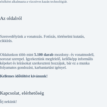
elsőként alkalmazta a vízcsöves kazán technológiát.
Az oldalról
Szenvedélyünk a vonatozás. Fotózás, történelmi kutatás,
cikkírás.
Oldalunkon több mint
5.100 darab
mozdony- és vonatmodell,
sorozat szerepel. Igyekeztünk megfelelő, kellőképp informális
képeket és leírásokat szerkeszteni hozzájuk, bár ez a munka
folyamatos gondozást, karbantartást igényel.
Kellemes időtöltést kívánunk!
Kapcsolat, elérhetőség
Írj nekünk!