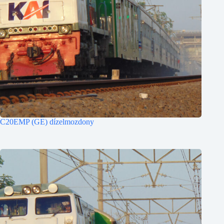
C20EMP (GE) dízelmozdony