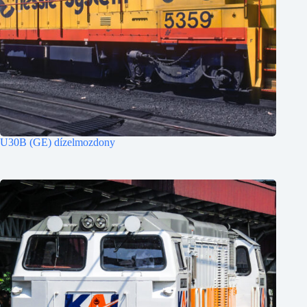
U30B (GE) dízelmozdony