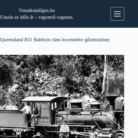
Skip
to
Vonatkatalógus.hu
content
Utazás az időn át – vagonról vagonra.
Queensland B11 Baldwin class locomotive gőzmozdony