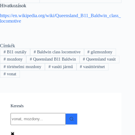
Hivatkozások
https://en.wikipedia.org/wiki/Queensland_B11_Baldwin_class_
locomotive
Címkék
#
B11 osztály
#
Baldwin class locomotive
#
gőzmozdony
#
mozdony
#
Queensland B11 Baldwin
#
Queensland vasút
#
történelmi mozdony
#
vasúti jármű
#
vasúttörténet
#
vonat
Keresés
No
results
✖