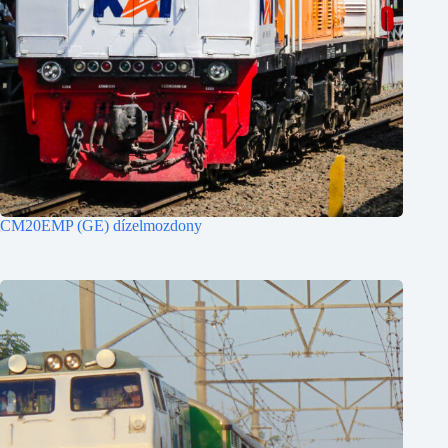
CM20EMP (GE) dízelmozdony