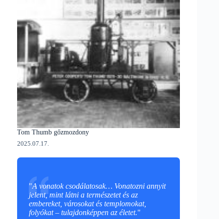
Tom Thumb gőzmozdony
2025.07.17.
"
A vonatok csodálatosak… Vonatozni annyit
jelent, mint látni a természetet és az
embereket, városokat és templomokat,
folyókat – tulajdonképpen az életet.
"