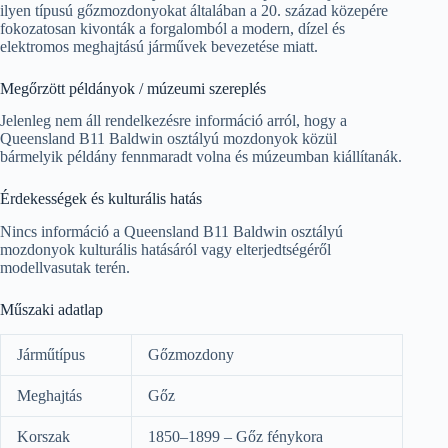
ilyen típusú gőzmozdonyokat általában a 20. század közepére
fokozatosan kivonták a forgalomból a modern, dízel és
elektromos meghajtású járművek bevezetése miatt.
Megőrzött példányok / múzeumi szereplés
Jelenleg nem áll rendelkezésre információ arról, hogy a
Queensland B11 Baldwin osztályú mozdonyok közül
bármelyik példány fennmaradt volna és múzeumban kiállítanák.
Érdekességek és kulturális hatás
Nincs információ a Queensland B11 Baldwin osztályú
mozdonyok kulturális hatásáról vagy elterjedtségéről
modellvasutak terén.
Műszaki adatlap
Járműtípus
Gőzmozdony
Meghajtás
Gőz
Korszak
1850–1899 – Gőz fénykora