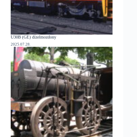
U30B (GE) dízelmozdony
2025.07.28.