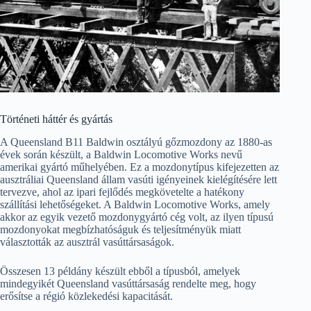
Történeti háttér és gyártás
A Queensland B11 Baldwin osztályú gőzmozdony az 1880-as
évek során készült, a Baldwin Locomotive Works nevű
amerikai gyártó műhelyében. Ez a mozdonytípus kifejezetten az
ausztráliai Queensland állam vasúti igényeinek kielégítésére lett
tervezve, ahol az ipari fejlődés megkövetelte a hatékony
szállítási lehetőségeket. A Baldwin Locomotive Works, amely
akkor az egyik vezető mozdonygyártó cég volt, az ilyen típusú
mozdonyokat megbízhatóságuk és teljesítményük miatt
választották az ausztrál vasúttársaságok.
Összesen 13 példány készült ebből a típusból, amelyek
mindegyikét Queensland vasúttársaság rendelte meg, hogy
erősítse a régió közlekedési kapacitását.