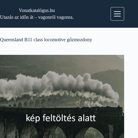
Skip
to
Vonatkatalógus.hu
content
Utazás az időn át – vagonról vagonra.
Queensland B11 class locomotive gőzmozdony