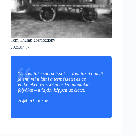
Tom Thumb gőzmozdony
2025.07.17.
"
A vonatok csodálatosak… Vonatozni annyit
jelent, mint látni a természetet és az
embereket, városokat és templomokat,
folyókat – tulajdonképpen az életet.
"
Agatha Christie