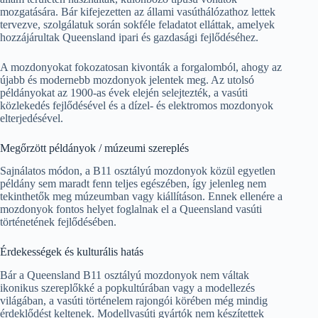
mozgatására. Bár kifejezetten az állami vasúthálózathoz lettek
tervezve, szolgálatuk során sokféle feladatot elláttak, amelyek
hozzájárultak Queensland ipari és gazdasági fejlődéséhez.
A mozdonyokat fokozatosan kivonták a forgalomból, ahogy az
újabb és modernebb mozdonyok jelentek meg. Az utolsó
példányokat az 1900-as évek elején selejtezték, a vasúti
közlekedés fejlődésével és a dízel- és elektromos mozdonyok
elterjedésével.
Megőrzött példányok / múzeumi szereplés
Sajnálatos módon, a B11 osztályú mozdonyok közül egyetlen
példány sem maradt fenn teljes egészében, így jelenleg nem
tekinthetők meg múzeumban vagy kiállításon. Ennek ellenére a
mozdonyok fontos helyet foglalnak el a Queensland vasúti
történetének fejlődésében.
Érdekességek és kulturális hatás
Bár a Queensland B11 osztályú mozdonyok nem váltak
ikonikus szereplőkké a popkultúrában vagy a modellezés
világában, a vasúti történelem rajongói körében még mindig
érdeklődést keltenek. Modellvasúti gyártók nem készítettek