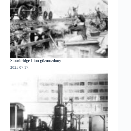
Stourbridge Lion gőzmozdony
2025.07.17.