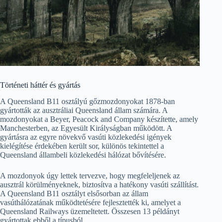
Történeti háttér és gyártás
A Queensland B11 osztályú gőzmozdonyokat 1878-ban
gyártották az ausztráliai Queensland állam számára. A
mozdonyokat a Beyer, Peacock and Company készítette, amely
Manchesterben, az Egyesült Királyságban működött. A
gyártásra az egyre növekvő vasúti közlekedési igények
kielégítése érdekében került sor, különös tekintettel a
Queensland állambeli közlekedési hálózat bővítésére.
A mozdonyok úgy lettek tervezve, hogy megfeleljenek az
ausztrál körülményeknek, biztosítva a hatékony vasúti szállítást.
A Queensland B11 osztályt elsősorban az állam
vasúthálózatának működtetésére fejlesztették ki, amelyet a
Queensland Railways üzemeltetett. Összesen 13 példányt
gyártottak ebből a típusból.