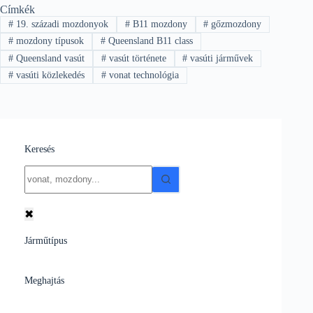
Címkék
#
19. századi mozdonyok
#
B11 mozdony
#
gőzmozdony
#
mozdony típusok
#
Queensland B11 class
#
Queensland vasút
#
vasút története
#
vasúti járművek
#
vasúti közlekedés
#
vonat technológia
Keresés
No
results
✖
Járműtípus
Meghajtás