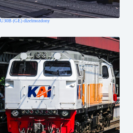
U30B (GE) dízelmozdony