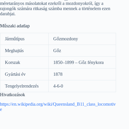
méretarányos másolatokat ezekről a mozdonyokról, így a
rajongók számára ritkaság számba mennek a történelem ezen
darabjai.
Műszaki adatlap
Járműtípus
Gőzmozdony
Meghajtás
Gőz
Korszak
1850–1899 – Gőz fénykora
Gyártási év
1878
Tengelyelrendezés
4-6-0
Hivatkozások
https://en.wikipedia.org/wiki/Queensland_B11_class_locomotiv
e