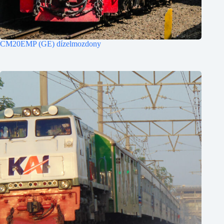
CM20EMP (GE) dízelmozdony