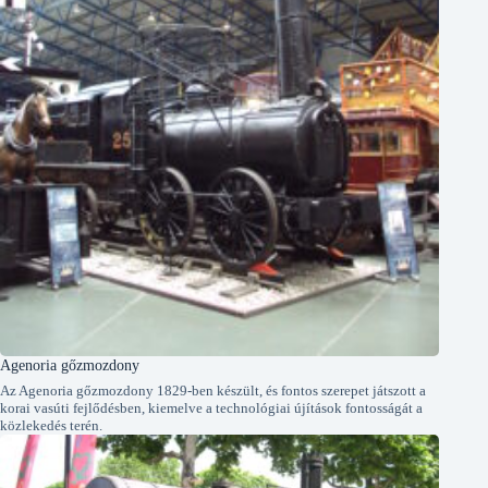
Agenoria gőzmozdony
Az Agenoria gőzmozdony 1829-ben készült, és fontos szerepet játszott a
korai vasúti fejlődésben, kiemelve a technológiai újítások fontosságát a
közlekedés terén.