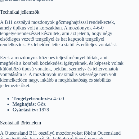
Technikai jellemzők
A B11 osztályú mozdonyok gőzmeghajtással rendelkeztek,
amely tipikus volt a korszakban. A mozdonyok 4-6-0
tengelyelrendezéssel készültek, ami azt jelenti, hogy négy
elsődleges vezető tengellyel és hat kapcsolt tengellyel
rendelkeztek. Ez lehetővé tette a stabil és erőteljes vontatást.
Ezek a mozdonyok közepes teljesítménnyel bírtak, ami
megfelelt a korabeli közlekedési igényeknek, és képesek voltak
különböző típusú vonatok, például személy- és tehervonatok
vontatására is. A mozdonyok maximális sebessége nem volt
kiemelkedően nagy, inkább a megbízhatóság és stabilitás
jellemezte őket.
Tengelyelrendezés:
4-6-0
Meghajtás:
Gőz
Gyártási év:
1878
Szolgálati történelem
A Queensland B11 osztályú mozdonyokat főként Queensland
állam területén használták, különböző típusú vonatok