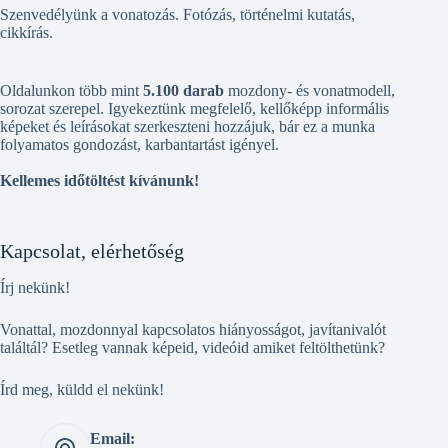
Szenvedélyünk a vonatozás. Fotózás, történelmi kutatás,
cikkírás.
Oldalunkon több mint
5.100 darab
mozdony- és vonatmodell,
sorozat szerepel. Igyekeztünk megfelelő, kellőképp informális
képeket és leírásokat szerkeszteni hozzájuk, bár ez a munka
folyamatos gondozást, karbantartást igényel.
Kellemes időtöltést kívánunk!
Kapcsolat, elérhetőség
Írj nekünk!
Vonattal, mozdonnyal kapcsolatos hiányosságot, javítanivalót
találtál? Esetleg vannak képeid, videóid amiket feltölthetünk?
Írd meg, küldd el nekünk!
Email: