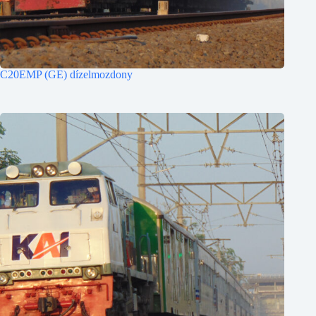
C20EMP (GE) dízelmozdony