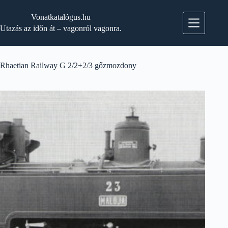
Skip
to
Vonatkatalógus.hu
content
Utazás az időn át – vagonról vagonra.
Rhaetian Railway G 2/2+2/3 gőzmozdony