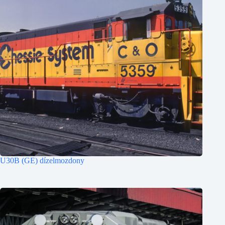
U30B (GE) dízelmozdony