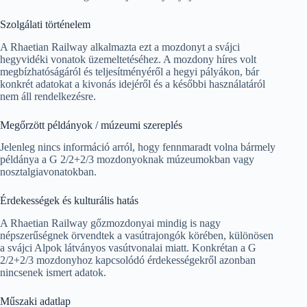
Szolgálati történelem
A Rhaetian Railway alkalmazta ezt a mozdonyt a svájci
hegyvidéki vonatok üzemeltetéséhez. A mozdony híres volt
megbízhatóságáról és teljesítményéről a hegyi pályákon, bár
konkrét adatokat a kivonás idejéről és a későbbi használatáról
nem áll rendelkezésre.
Megőrzött példányok / múzeumi szereplés
Jelenleg nincs információ arról, hogy fennmaradt volna bármely
példánya a G 2/2+2/3 mozdonyoknak múzeumokban vagy
nosztalgiavonatokban.
Érdekességek és kulturális hatás
A Rhaetian Railway gőzmozdonyai mindig is nagy
népszerűségnek örvendtek a vasútrajongók körében, különösen
a svájci Alpok látványos vasútvonalai miatt. Konkrétan a G
2/2+2/3 mozdonyhoz kapcsolódó érdekességekről azonban
nincsenek ismert adatok.
Műszaki adatlap