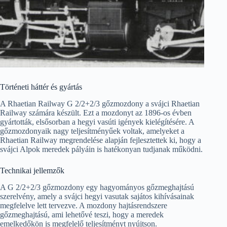
Történeti háttér és gyártás
A Rhaetian Railway G 2/2+2/3 gőzmozdony a svájci Rhaetian
Railway számára készült. Ezt a mozdonyt az 1896-os évben
gyártották, elsősorban a hegyi vasúti igények kielégítésére. A
gőzmozdonyaik nagy teljesítményűek voltak, amelyeket a
Rhaetian Railway megrendelése alapján fejlesztettek ki, hogy a
svájci Alpok meredek pályáin is hatékonyan tudjanak működni.
Technikai jellemzők
A G 2/2+2/3 gőzmozdony egy hagyományos gőzmeghajtású
szerelvény, amely a svájci hegyi vasutak sajátos kihívásainak
megfelelve lett tervezve. A mozdony hajtásrendszere
gőzmeghajtású, ami lehetővé teszi, hogy a meredek
emelkedőkön is megfelelő teljesítményt nyújtson.