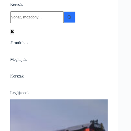
Keresés
No
results
✖
Járműtípus
Meghajtás
Korszak
Legújabbak