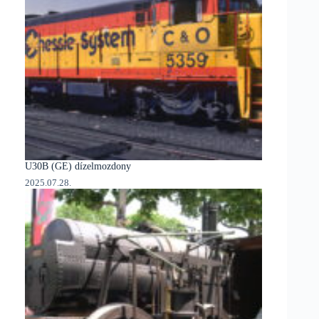
U30B (GE) dízelmozdony
2025.07.28.