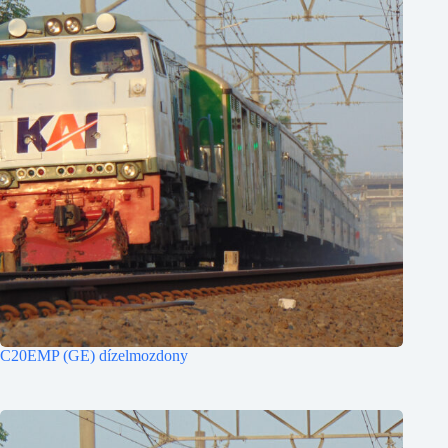
C20EMP (GE) dízelmozdony