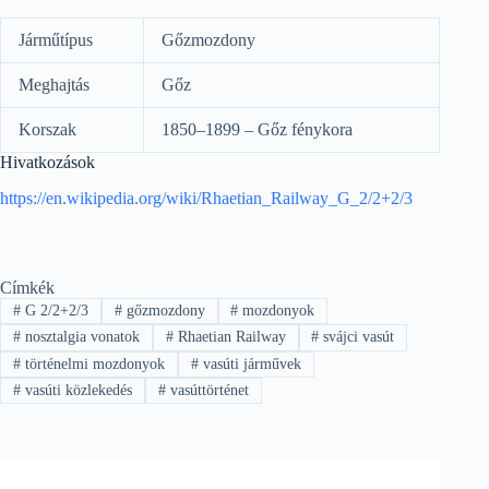
Járműtípus
Gőzmozdony
Meghajtás
Gőz
Korszak
1850–1899 – Gőz fénykora
Hivatkozások
https://en.wikipedia.org/wiki/Rhaetian_Railway_G_2/2+2/3
Címkék
#
G 2/2+2/3
#
gőzmozdony
#
mozdonyok
#
nosztalgia vonatok
#
Rhaetian Railway
#
svájci vasút
#
történelmi mozdonyok
#
vasúti járművek
#
vasúti közlekedés
#
vasúttörténet