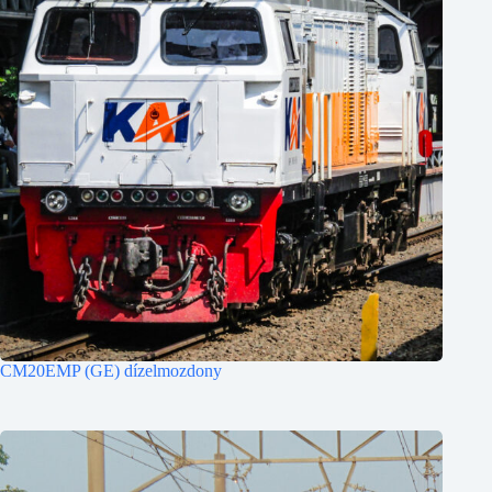
CM20EMP (GE) dízelmozdony