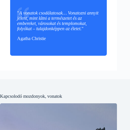
"
A vonatok csodálatosak… Vonatozni annyit
jelent, mint látni a természetet és az
embereket, városokat és templomokat,
folyókat – tulajdonképpen az életet.
"
Agatha Christie
Kapcsolodó mozdonyok, vonatok