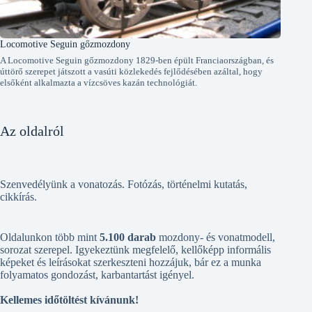
Locomotive Seguin gőzmozdony
A Locomotive Seguin gőzmozdony 1829-ben épült Franciaországban, és
úttörő szerepet játszott a vasúti közlekedés fejlődésében azáltal, hogy
elsőként alkalmazta a vízcsöves kazán technológiát.
Az oldalról
Szenvedélyünk a vonatozás. Fotózás, történelmi kutatás,
cikkírás.
Oldalunkon több mint
5.100 darab
mozdony- és vonatmodell,
sorozat szerepel. Igyekeztünk megfelelő, kellőképp informális
képeket és leírásokat szerkeszteni hozzájuk, bár ez a munka
folyamatos gondozást, karbantartást igényel.
Kellemes időtöltést kívánunk!