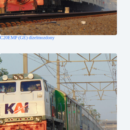
C20EMP (GE) dízelmozdony