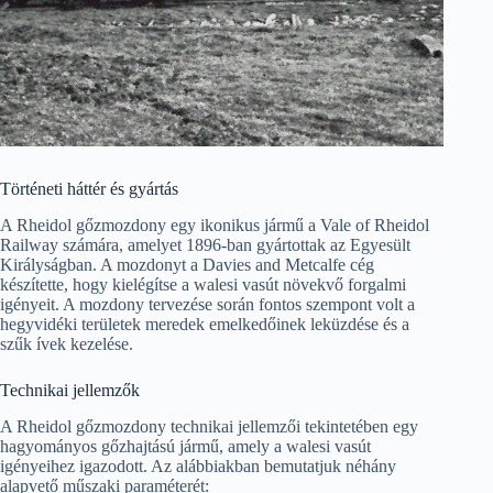
Történeti háttér és gyártás
A Rheidol gőzmozdony egy ikonikus jármű a Vale of Rheidol
Railway számára, amelyet 1896-ban gyártottak az Egyesült
Királyságban. A mozdonyt a Davies and Metcalfe cég
készítette, hogy kielégítse a walesi vasút növekvő forgalmi
igényeit. A mozdony tervezése során fontos szempont volt a
hegyvidéki területek meredek emelkedőinek leküzdése és a
szűk ívek kezelése.
Technikai jellemzők
A Rheidol gőzmozdony technikai jellemzői tekintetében egy
hagyományos gőzhajtású jármű, amely a walesi vasút
igényeihez igazodott. Az alábbiakban bemutatjuk néhány
alapvető műszaki paraméterét: