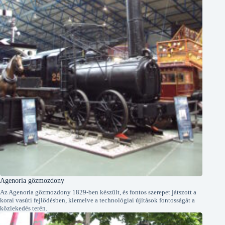
Agenoria gőzmozdony
Az Agenoria gőzmozdony 1829-ben készült, és fontos szerepet játszott a
korai vasúti fejlődésben, kiemelve a technológiai újítások fontosságát a
közlekedés terén.