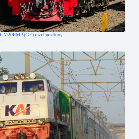
CM20EMP (GE) dízelmozdony