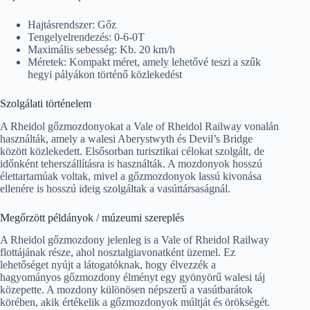
Hajtásrendszer: Gőz
Tengelyelrendezés: 0-6-0T
Maximális sebesség: Kb. 20 km/h
Méretek: Kompakt méret, amely lehetővé teszi a szűk
hegyi pályákon történő közlekedést
Szolgálati történelem
A Rheidol gőzmozdonyokat a Vale of Rheidol Railway vonalán
használták, amely a walesi Aberystwyth és Devil’s Bridge
között közlekedett. Elsősorban turisztikai célokat szolgált, de
időnként teherszállításra is használták. A mozdonyok hosszú
élettartamúak voltak, mivel a gőzmozdonyok lassú kivonása
ellenére is hosszú ideig szolgáltak a vasúttársaságnál.
Megőrzött példányok / múzeumi szereplés
A Rheidol gőzmozdony jelenleg is a Vale of Rheidol Railway
flottájának része, ahol nosztalgiavonatként üzemel. Ez
lehetőséget nyújt a látogatóknak, hogy élvezzék a
hagyományos gőzmozdony élményt egy gyönyörű walesi táj
közepette. A mozdony különösen népszerű a vasútbarátok
körében, akik értékelik a gőzmozdonyok múltját és örökségét.