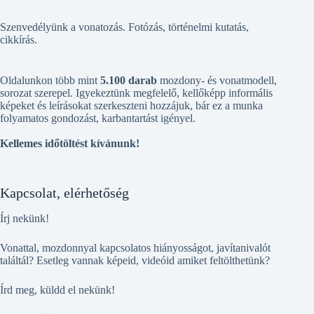
Szenvedélyünk a vonatozás. Fotózás, történelmi kutatás,
cikkírás.
Oldalunkon több mint
5.100 darab
mozdony- és vonatmodell,
sorozat szerepel. Igyekeztünk megfelelő, kellőképp informális
képeket és leírásokat szerkeszteni hozzájuk, bár ez a munka
folyamatos gondozást, karbantartást igényel.
Kellemes időtöltést kívánunk!
Kapcsolat, elérhetőség
Írj nekünk!
Vonattal, mozdonnyal kapcsolatos hiányosságot, javítanivalót
találtál? Esetleg vannak képeid, videóid amiket feltölthetünk?
Írd meg, küldd el nekünk!