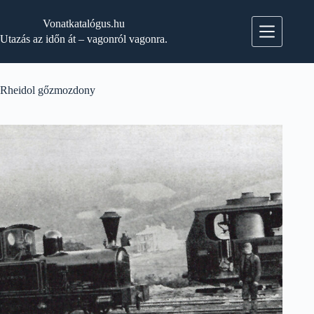
Skip
to
Vonatkatalógus.hu
content
Utazás az időn át – vagonról vagonra.
Rheidol gőzmozdony