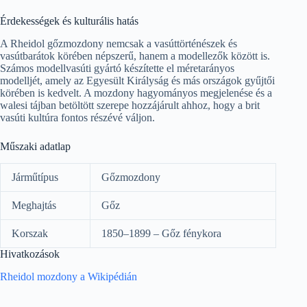
Érdekességek és kulturális hatás
A Rheidol gőzmozdony nemcsak a vasúttörténészek és
vasútbarátok körében népszerű, hanem a modellezők között is.
Számos modellvasúti gyártó készítette el méretarányos
modelljét, amely az Egyesült Királyság és más országok gyűjtői
körében is kedvelt. A mozdony hagyományos megjelenése és a
walesi tájban betöltött szerepe hozzájárult ahhoz, hogy a brit
vasúti kultúra fontos részévé váljon.
Műszaki adatlap
Járműtípus
Gőzmozdony
Meghajtás
Gőz
Korszak
1850–1899 – Gőz fénykora
Hivatkozások
Rheidol mozdony a Wikipédián