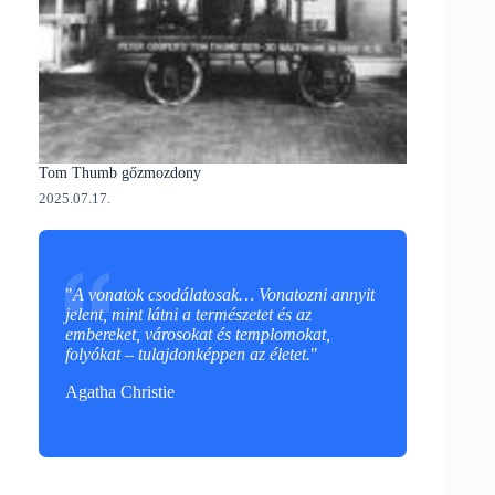
Tom Thumb gőzmozdony
2025.07.17.
"
A vonatok csodálatosak… Vonatozni annyit
jelent, mint látni a természetet és az
embereket, városokat és templomokat,
folyókat – tulajdonképpen az életet.
"
Agatha Christie