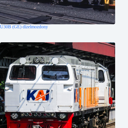
U30B (GE) dízelmozdony