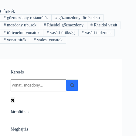
Címkék
#
gőzmozdony restaurálás
#
gőzmozdony történelem
#
mozdony típusok
#
Rheidol gőzmozdony
#
Rheidol vasút
#
történelmi vonatok
#
vasúti örökség
#
vasúti turizmus
#
vonat túrák
#
walesi vonatok
Keresés
No
results
✖
Járműtípus
Meghajtás