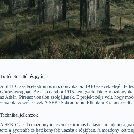
Történeti háttér és gyártás
A SEK Class Ia elektromos mozdonyokat az 1910-es évek elején fejleszt
Görögországban. Az első darabot 1915-ben gyártották. A mozdonyokat 
az Athén–Pireusz vonalon szolgáljanak. E projekt célja volt, hogy mod
vonatok lecserélésével. A SEK (Sidirodromoi Ellinikou Kratous) volt a
Technikai jellemzők
A SEK Class Ia mozdony teljesen elektromos hajtású, ami újdonságnak
tette a gyorsabb és hatékonyabb utazást a régióban. A mozdony két tengel