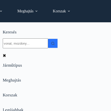
Meghajtás
Korszak
Keresés
No
results
✖
Járműtípus
Meghajtás
Korszak
Legújabbak