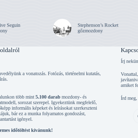
ive Seguin
Stephenson’s Rocket
ony
gőzmozdony
oldalról
Kapcso
Írj nekü
vedélyünk a vonatozás. Fotózás, történelmi kutatás,
Vonattal
írás.
javítaniv
amiket f
alunkon több mint
5.100 darab
mozdony- és
Írd meg,
tmodell, sorozat szerepel. Igyekeztünk megfelelő,
őképp informális képeket és leírásokat szerkeszteni
ájuk, bár ez a munka folyamatos gondozást,
antartást igényel.
emes időtöltést kívánunk!