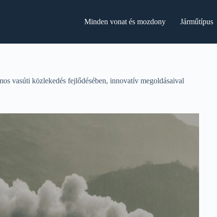
Minden vonat és mozdony
Járműtípus
mos vasúti közlekedés fejlődésében, innovatív megoldásaival