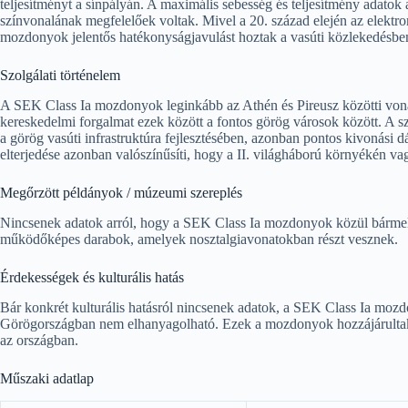
teljesítményt a sínpályán. A maximális sebesség és teljesítmény adatok
színvonalának megfelelőek voltak. Mivel a 20. század elején az elektr
mozdonyok jelentős hatékonyságjavulást hoztak a vasúti közlekedésbe
Szolgálati történelem
A SEK Class Ia mozdonyok leginkább az Athén és Pireusz közötti vona
kereskedelmi forgalmat ezek között a fontos görög városok között. A sz
a görög vasúti infrastruktúra fejlesztésében, azonban pontos kivonás
elterjedése azonban valószínűsíti, hogy a II. világháború környékén vag
Megőrzött példányok / múzeumi szereplés
Nincsenek adatok arról, hogy a SEK Class Ia mozdonyok közül bárme
működőképes darabok, amelyek nosztalgiavonatokban részt vesznek.
Érdekességek és kulturális hatás
Bár konkrét kulturális hatásról nincsenek adatok, a SEK Class Ia moz
Görögországban nem elhanyagolható. Ezek a mozdonyok hozzájárultak a
az országban.
Műszaki adatlap