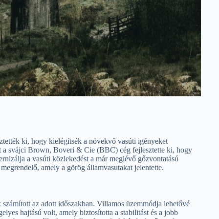
ették ki, hogy kielégítsék a növekvő vasúti igényeket
a svájci Brown, Boveri & Cie (BBC) cég fejlesztette ki, hogy
ernizálja a vasúti közlekedést a már meglévő gőzvontatású
 megrendelő, amely a görög államvasutakat jelentette.
 számított az adott időszakban. Villamos üzemmódja lehetővé
yes hajtású volt, amely biztosította a stabilitást és a jobb