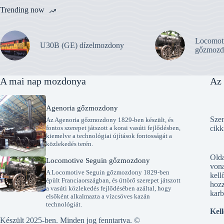
Trending now
Locomot
U30B (GE) dízelmozdony
gőzmozd
A mai nap mozdonya
Az 
Agenoria gőzmozdony
Szen
Az Agenoria gőzmozdony 1829-ben készült, és
fontos szerepet játszott a korai vasúti fejlődésben,
cikk
kiemelve a technológiai újítások fontosságát a
közlekedés terén.
Old
Locomotive Seguin gőzmozdony
vona
A Locomotive Seguin gőzmozdony 1829-ben
kell
épült Franciaországban, és úttörő szerepet játszott
hozz
a vasúti közlekedés fejlődésében azáltal, hogy
karb
elsőként alkalmazta a vízcsöves kazán
technológiát.
Kell
Készült 2025-ben. Minden jog fenntartva. ©