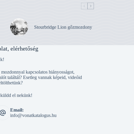
Stourbridge Lion gőzmozdony
lat, elérhetőség
nk!
, mozdonnyal kapcsolatos hiányosságot,
alót találtál? Esetleg vannak képeid, videóid
eltölthetünk?
 küldd el nekünk!
Email:
info@vonatkatalogus.hu