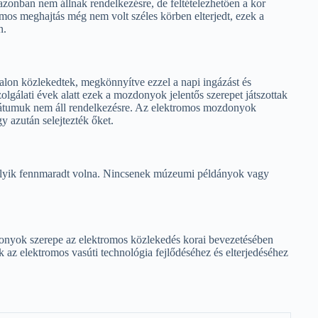
 azonban nem állnak rendelkezésre, de feltételezhetően a kor
omos meghajtás még nem volt széles körben elterjedt, ezek a
n.
lon közlekedtek, megkönnyítve ezzel a napi ingázást és
olgálati évek alatt ezek a mozdonyok jelentős szerepet játszottak
i dátumuk nem áll rendelkezésre. Az elektromos mozdonyok
y azután selejtezték őket.
lyik fennmaradt volna. Nincsenek múzeumi példányok vagy
donyok szerepe az elektromos közlekedés korai bevezetésében
z elektromos vasúti technológia fejlődéséhez és elterjedéséhez