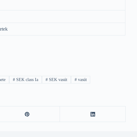
etek
ete
#
SEK class Ia
#
SEK vasút
#
vasút