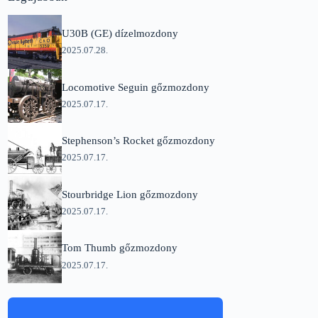
U30B (GE) dízelmozdony
2025.07.28.
Locomotive Seguin gőzmozdony
2025.07.17.
Stephenson’s Rocket gőzmozdony
2025.07.17.
Stourbridge Lion gőzmozdony
2025.07.17.
Tom Thumb gőzmozdony
2025.07.17.