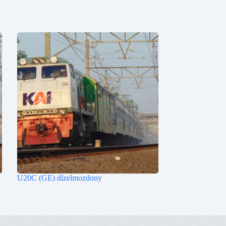
U20C (GE) dízelmozdony