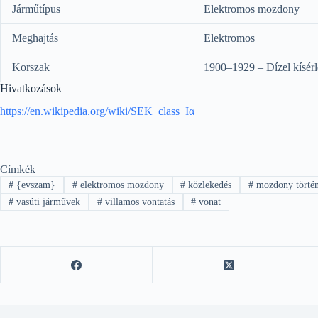
Járműtípus
Elektromos mozdony
Meghajtás
Elektromos
Korszak
1900–1929 – Dízel kísérl
Hivatkozások
https://en.wikipedia.org/wiki/SEK_class_Ια
Címkék
#
{evszam}
#
elektromos mozdony
#
közlekedés
#
mozdony történ
#
vasúti járművek
#
villamos vontatás
#
vonat