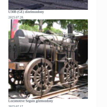
U30B (GE) dízelmozdony
2025.07.28.
Locomotive Seguin gőzmozdony
2025.07.17.