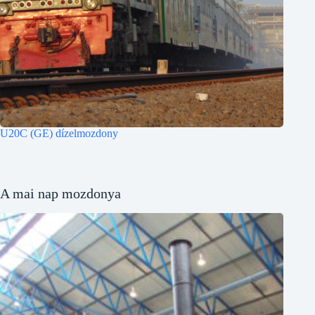
U20C (GE) dízelmozdony
A mai nap mozdonya