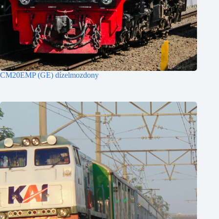
CM20EMP (GE) dízelmozdony