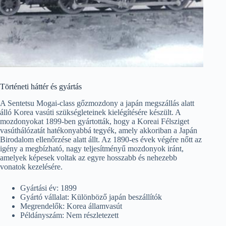
Történeti háttér és gyártás
A Sentetsu Mogai-class gőzmozdony a japán megszállás alatt
álló Korea vasúti szükségleteinek kielégítésére készült. A
mozdonyokat 1899-ben gyártották, hogy a Koreai Félsziget
vasúthálózatát hatékonyabbá tegyék, amely akkoriban a Japán
Birodalom ellenőrzése alatt állt. Az 1890-es évek végére nőtt az
igény a megbízható, nagy teljesítményű mozdonyok iránt,
amelyek képesek voltak az egyre hosszabb és nehezebb
vonatok kezelésére.
Gyártási év: 1899
Gyártó vállalat: Különböző japán beszállítók
Megrendelők: Korea államvasút
Példányszám: Nem részletezett