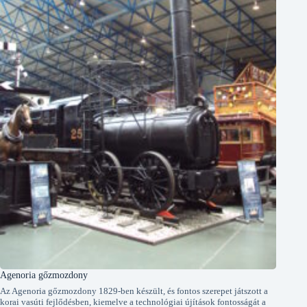
Agenoria gőzmozdony
Az Agenoria gőzmozdony 1829-ben készült, és fontos szerepet játszott a
korai vasúti fejlődésben, kiemelve a technológiai újítások fontosságát a