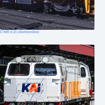
U30B (GE) dízelmozdony