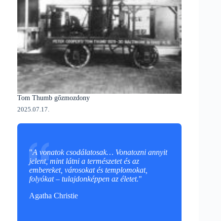
Tom Thumb gőzmozdony
2025.07.17.
"
A vonatok csodálatosak… Vonatozni annyit
jelent, mint látni a természetet és az
embereket, városokat és templomokat,
folyókat – tulajdonképpen az életet.
"
Agatha Christie