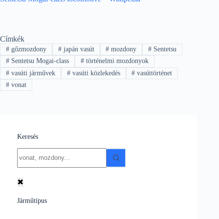
Címkék
#
gőzmozdony
#
japán vasút
#
mozdony
#
Sentetsu
#
Sentetsu Mogai-class
#
történelmi mozdonyok
#
vasúti járművek
#
vasúti közlekedés
#
vasúttörténet
#
vonat
Keresés
No
results
✖
Járműtípus