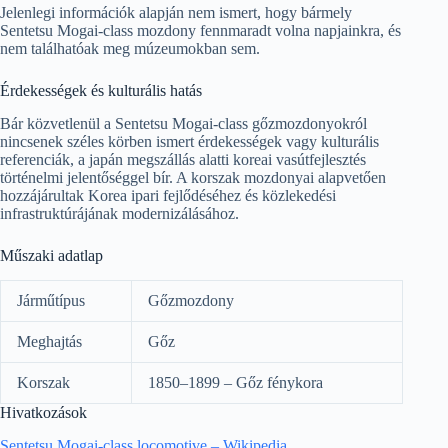
Jelenlegi információk alapján nem ismert, hogy bármely
Sentetsu Mogai-class mozdony fennmaradt volna napjainkra, és
nem találhatóak meg múzeumokban sem.
Érdekességek és kulturális hatás
Bár közvetlenül a Sentetsu Mogai-class gőzmozdonyokról
nincsenek széles körben ismert érdekességek vagy kulturális
referenciák, a japán megszállás alatti koreai vasútfejlesztés
történelmi jelentőséggel bír. A korszak mozdonyai alapvetően
hozzájárultak Korea ipari fejlődéséhez és közlekedési
infrastruktúrájának modernizálásához.
Műszaki adatlap
Járműtípus
Gőzmozdony
Meghajtás
Gőz
Korszak
1850–1899 – Gőz fénykora
Hivatkozások
Sentetsu Mogai-class locomotive – Wikipedia