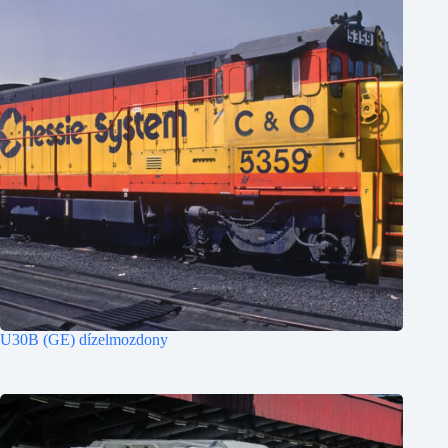
U30B (GE) dízelmozdony