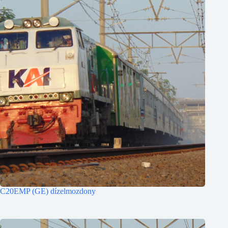
C20EMP (GE) dízelmozdony