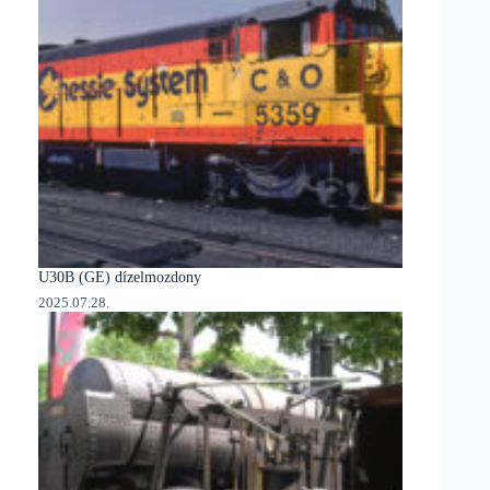
U30B (GE) dízelmozdony
2025.07.28.