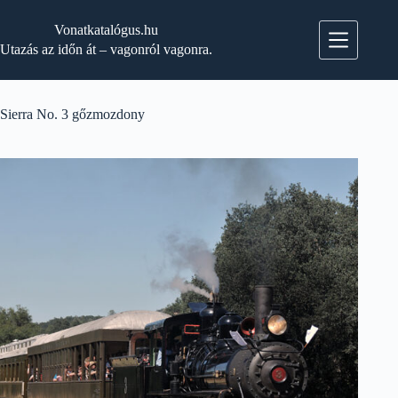
Skip
to
Vonatkatalógus.hu
content
Utazás az időn át – vagonról vagonra.
Sierra No. 3 gőzmozdony