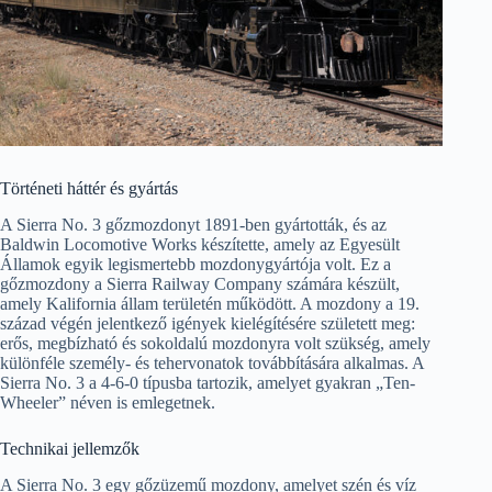
Történeti háttér és gyártás
A Sierra No. 3 gőzmozdonyt 1891-ben gyártották, és az
Baldwin Locomotive Works készítette, amely az Egyesült
Államok egyik legismertebb mozdonygyártója volt. Ez a
gőzmozdony a Sierra Railway Company számára készült,
amely Kalifornia állam területén működött. A mozdony a 19.
század végén jelentkező igények kielégítésére született meg:
erős, megbízható és sokoldalú mozdonyra volt szükség, amely
különféle személy- és tehervonatok továbbítására alkalmas. A
Sierra No. 3 a 4-6-0 típusba tartozik, amelyet gyakran „Ten-
Wheeler” néven is emlegetnek.
Technikai jellemzők
A Sierra No. 3 egy gőzüzemű mozdony, amelyet szén és víz