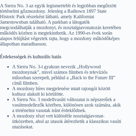
A Sierra No. 3 az egyik legismertebb és legjobban megőrzött
történelmi gőzmozdony. Jelenleg a Railtown 1897 State
Historic Park részeként látható, amely Kaliforniai
Jamestownban található. A parkban a látogatók
megcsodálhatják a mozdonyt, és nosztalgiavonatozás keretében
működés közben is megtekinthetik. Az 1990-es évek során
alapos felújítást végeztek rajta, hogy a mozdony működőképes
állapotban maradhasson.
Érdekességek és kulturális hatás
A Sierra No. 3-t gyakran nevezik „Hollywood
mozdonynak”, mivel számos filmben és televíziós
műsorban szerepelt, például a „Back to the Future III”
című filmben.
A mozdony híres megjelenése miatt rajongói között
kultusz alakult ki körülötte.
A Sierra No. 3 modellvasúti változatai is népszerűek a
vasútmodellezők körében, különösen azok számára, akik
a történelmi vasutak iránt érdeklődnek.
A mozdony részt vett különféle nosztalgiavonat-
ütközetben, ahol az utasok átérezhetik a klasszikus vasúti
utazásokat.