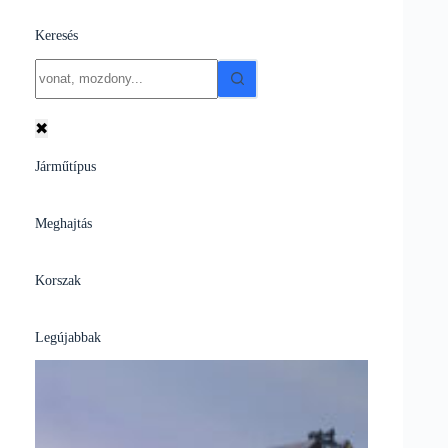
Keresés
No
results
✖
Járműtípus
Meghajtás
Korszak
Legújabbak