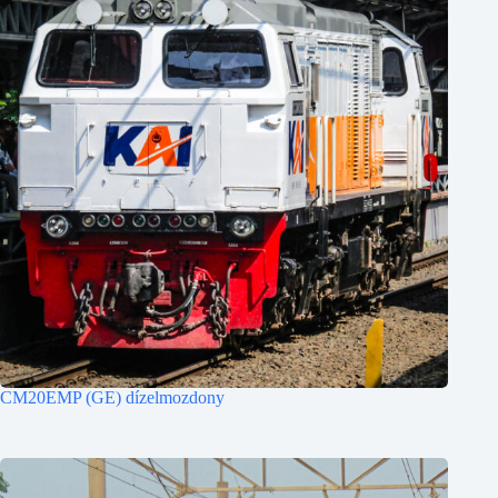
CM20EMP (GE) dízelmozdony