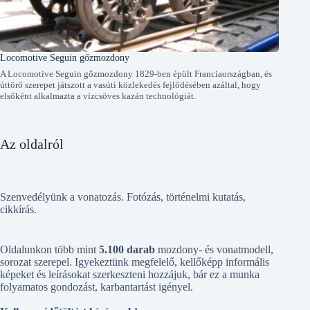
Locomotive Seguin gőzmozdony
A Locomotive Seguin gőzmozdony 1829-ben épült Franciaországban, és
úttörő szerepet játszott a vasúti közlekedés fejlődésében azáltal, hogy
elsőként alkalmazta a vízcsöves kazán technológiát.
Az oldalról
Szenvedélyünk a vonatozás. Fotózás, történelmi kutatás,
cikkírás.
Oldalunkon több mint
5.100 darab
mozdony- és vonatmodell,
sorozat szerepel. Igyekeztünk megfelelő, kellőképp informális
képeket és leírásokat szerkeszteni hozzájuk, bár ez a munka
folyamatos gondozást, karbantartást igényel.