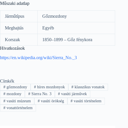
Műszaki adatlap
Járműtípus
Gőzmozdony
Meghajtás
Egyéb
Korszak
1850–1899 – Gőz fénykora
Hivatkozások
https://en.wikipedia.org/wiki/Sierra_No._3
Címkék
#
gőzmozdony
#
híres mozdonyok
#
klasszikus vonatok
#
mozdony
#
Sierra No. 3
#
vasúti járművek
#
vasúti múzeum
#
vasúti örökség
#
vasúti történelem
#
vonattörténelem