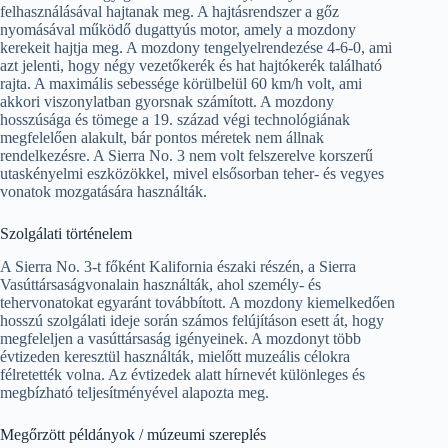
felhasználásával hajtanak meg. A hajtásrendszer a gőz
nyomásával működő dugattyús motor, amely a mozdony
kerekeit hajtja meg. A mozdony tengelyelrendezése 4-6-0, ami
azt jelenti, hogy négy vezetőkerék és hat hajtókerék található
rajta. A maximális sebessége körülbelül 60 km/h volt, ami
akkori viszonylatban gyorsnak számított. A mozdony
hosszúsága és tömege a 19. század végi technológiának
megfelelően alakult, bár pontos méretek nem állnak
rendelkezésre. A Sierra No. 3 nem volt felszerelve korszerű
utaskényelmi eszközökkel, mivel elsősorban teher- és vegyes
vonatok mozgatására használták.
Szolgálati történelem
A Sierra No. 3-t főként Kalifornia északi részén, a Sierra
Vasúttársaságvonalain használták, ahol személy- és
tehervonatokat egyaránt továbbított. A mozdony kiemelkedően
hosszú szolgálati ideje során számos felújításon esett át, hogy
megfeleljen a vasúttársaság igényeinek. A mozdonyt több
évtizeden keresztül használták, mielőtt muzeális célokra
félretették volna. Az évtizedek alatt hírnevét különleges és
megbízható teljesítményével alapozta meg.
Megőrzött példányok / múzeumi szereplés