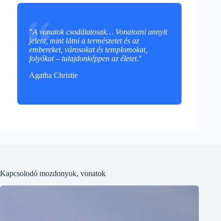
"
A vonatok csodálatosak… Vonatozni annyit
jelent, mint látni a természetet és az
embereket, városokat és templomokat,
folyókat – tulajdonképpen az életet.
"
Agatha Christie
Kapcsolodó mozdonyok, vonatok