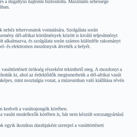
és a dugattyús hajtómű biztosította. Maximális sebessége
ában.
k nehéz tehervonatok vontatására. Szolgálata során
emény dél-afrikai körülmények között is kiváló teljesítményt
olt alkalmazva, és szolgálata során számos különféle rakományt
zel- és elektromos mozdonyok átvették a helyét.
ai vasúttörténeti örökség részeként tekinthető meg. A mozdonyt a
tották ki, ahol az érdeklődők megismerhetik a dél-afrikai vasút
képes, mint nosztalgia vonat, a múzeumban való kiállítása révén
n kedvelt a vasútrajongók körében.
a vasúti modellezők körében is, bár nem készült sorozatgyártású
egyik ikonikus darabjaként szerepel a vasúttörténeti