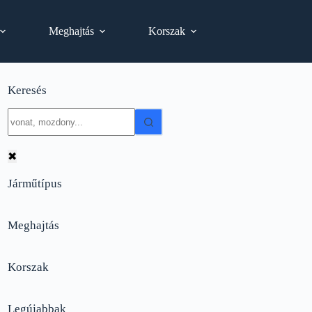
Meghajtás
Korszak
Keresés
No
results
✖
Járműtípus
Meghajtás
Korszak
Legújabbak