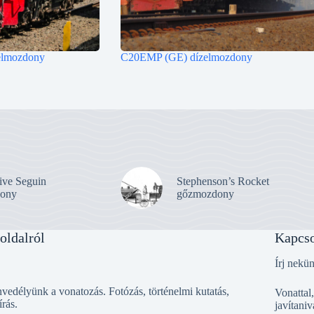
lmozdony
C20EMP (GE) dízelmozdony
ive Seguin
Stephenson’s Rocket
ony
gőzmozdony
oldalról
Kapcso
Írj nekü
vedélyünk a vonatozás. Fotózás, történelmi kutatás,
Vonattal
írás.
javítaniv