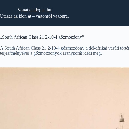
Skip
to
Vonatkatalógus.hu
content
Utazás az időn át – vagonról vagonra.
„South African Class 21 2-10-4 gőzmozdony”
A South African Class 21 2-10-4 gőzmozdony a dél-afrikai vasúti törté
teljesítményével a gőzmozdonyok aranykorát idézi meg.