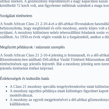
afrikai síneken. A gőzmozdony teljesítményét a nagy kapacitású kazán 
körülbelül 72 km/h volt, ami figyelemre méltónak számított a maga kor
Szolgálati történelem
A South African Class 21 2-10-4-et a dél-afrikai fővonalakon használtá
bebizonyította, hogy megbízható és erős mozdony, amely képes volt a k
nyújtani. A mozdony különösen nehéz teherszállítási feladatok során v
szállított. Az 1950-es évek végén vonták ki a forgalomból, amikor a dí
Megőrzött példányok / múzeumi szereplés
A South African Class 21 2-10-4 jelenleg is fennmaradt, és a dél-afrik
Bloemfontein-ben található Dél-afrikai Vasúti Történeti Múzeumban állí
történelmének egy jelentős fejezetét. Bár a mozdony jelenleg nem üzem
jelentős történelmi értéket képvisel.
Érdekességek és kulturális hatás
A Class 21 mozdony speciális tengelyelrendezése miatt különöse
A mozdony egyetlen példánya miatt különleges figyelmet kapott 
modellváltozat.
A mozdony az egyedi megjelenésével a dél-afrikai gőzmozdonyok 
kiállításokon.