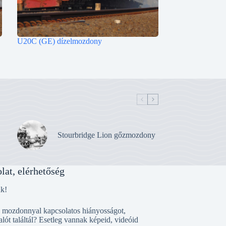
U20C (GE) dízelmozdony
Stourbridge Lion gőzmozdony
lat, elérhetőség
nk!
, mozdonnyal kapcsolatos hiányosságot,
alót találtál? Esetleg vannak képeid, videóid