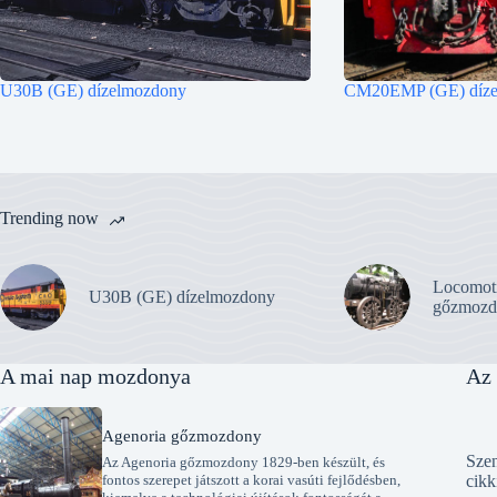
U30B (GE) dízelmozdony
CM20EMP (GE) díze
Trending now
Locomot
U30B (GE) dízelmozdony
gőzmozd
A mai nap mozdonya
Az 
Agenoria gőzmozdony
Szen
Az Agenoria gőzmozdony 1829-ben készült, és
fontos szerepet játszott a korai vasúti fejlődésben,
cikk