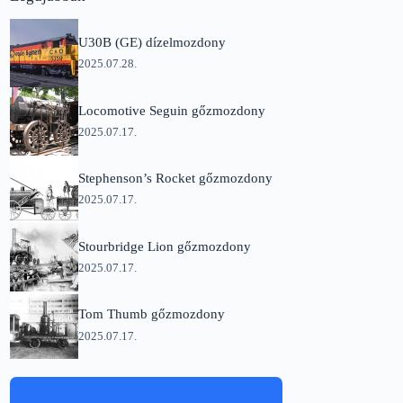
U30B (GE) dízelmozdony
2025.07.28.
Locomotive Seguin gőzmozdony
2025.07.17.
Stephenson’s Rocket gőzmozdony
2025.07.17.
Stourbridge Lion gőzmozdony
2025.07.17.
Tom Thumb gőzmozdony
2025.07.17.