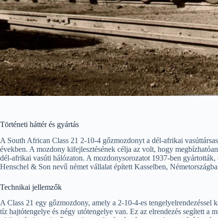
Történeti háttér és gyártás
A South African Class 21 2-10-4 gőzmozdonyt a dél-afrikai vasúttársa
években. A mozdony kifejlesztésének célja az volt, hogy megbízhatóan 
dél-afrikai vasúti hálózaton. A mozdonysorozatot 1937-ben gyártották, 
Henschel & Son nevű német vállalat épített Kasselben, Németországba
Technikai jellemzők
A Class 21 egy gőzmozdony, amely a 2-10-4-es tengelyelrendezéssel ké
tíz hajtótengelye és négy utótengelye van. Ez az elrendezés segített 