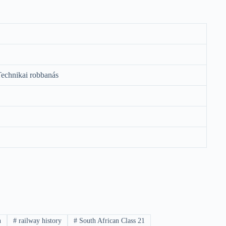
echnikai robbanás
n
#
railway history
#
South African Class 21