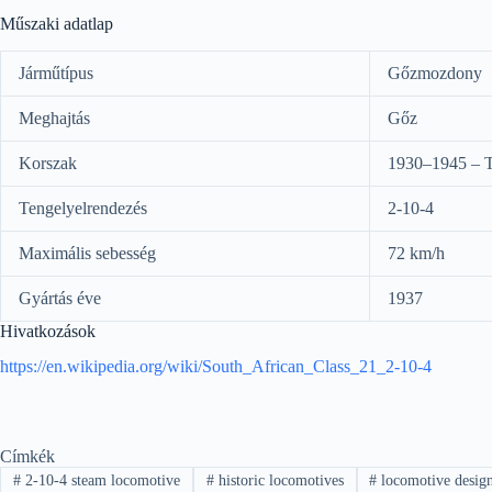
Műszaki adatlap
Járműtípus
Gőzmozdony
Meghajtás
Gőz
Korszak
1930–1945 – T
Tengelyelrendezés
2-10-4
Maximális sebesség
72 km/h
Gyártás éve
1937
Hivatkozások
https://en.wikipedia.org/wiki/South_African_Class_21_2-10-4
Címkék
#
2-10-4 steam locomotive
#
historic locomotives
#
locomotive desig