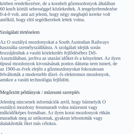
körben rendelkezésre, de a korabeli gőzmozdonyok általában
60 km/h körüli sebességgel közlekedtek. A tengelyelrendezése
0-4-0 volt, ami azt jelenti, hogy négy meghajtó kereke volt
anélkül, hogy elöl segédkerekek lettek volna.
Szolgálati történelem
Az O osztályú mozdonyokat a South Australian Railways
használta személyszállításra. A szolgálati idejük során
hozzájárultak a vasúti közlekedés fejlődéséhez Dél-
Ausztráliában, javítva az utazási időket és a kényelmet. Az ilyen
típusú mozdonyok kivonásának pontos dátuma nem ismert, de
az 1900-as évek elején a gőzmozdonyokat fokozatosan
felváltották a modernebb dízel- és elektromos mozdonyok,
amikor a vasúti technológia fejlődött.
Megőrzött példányok / múzeumi szereplés
Jelenleg nincsenek információk arról, hogy bármelyik O
osztályú mozdony fennmaradt volna múzeumi vagy
működőképes formában. Az ilyen korai mozdonyok ritkán
maradtak meg az utókornak, gyakran lebontották vagy
átalakították őket más célokra.