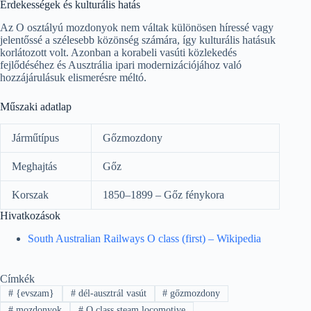
Érdekességek és kulturális hatás
Az O osztályú mozdonyok nem váltak különösen híressé vagy
jelentőssé a szélesebb közönség számára, így kulturális hatásuk
korlátozott volt. Azonban a korabeli vasúti közlekedés
fejlődéséhez és Ausztrália ipari modernizációjához való
hozzájárulásuk elismerésre méltó.
Műszaki adatlap
Járműtípus
Gőzmozdony
Meghajtás
Gőz
Korszak
1850–1899 – Gőz fénykora
Hivatkozások
South Australian Railways O class (first) – Wikipedia
Címkék
#
{evszam}
#
dél-ausztrál vasút
#
gőzmozdony
#
mozdonyok
#
O class steam locomotive