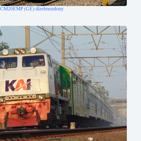
CM20EMP (GE) dízelmozdony