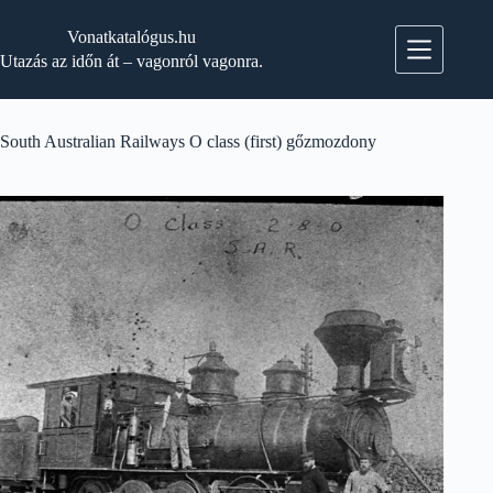
Skip
to
Vonatkatalógus.hu
content
Utazás az időn át – vagonról vagonra.
South Australian Railways O class (first) gőzmozdony