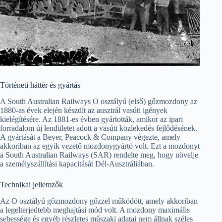
Történeti háttér és gyártás
A South Australian Railways O osztályú (első) gőzmozdony az
1880-as évek elején készült az ausztrál vasúti igények
kielégítésére. Az 1881-es évben gyártották, amikor az ipari
forradalom új lendületet adott a vasúti közlekedés fejlődésének.
A gyártását a Beyer, Peacock & Company végezte, amely
akkoriban az egyik vezető mozdonygyártó volt. Ezt a mozdonyt
a South Australian Railways (SAR) rendelte meg, hogy növelje
a személyszállítási kapacitását Dél-Ausztráliában.
Technikai jellemzők
Az O osztályú gőzmozdony gőzzel működött, amely akkoriban
a legelterjedtebb meghajtási mód volt. A mozdony maximális
sebessége és egyéb részletes műszaki adatai nem állnak széles