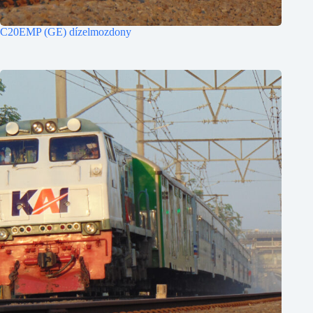
C20EMP (GE) dízelmozdony