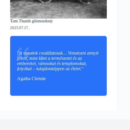
Tom Thumb gőzmozdony
2025.07.17.
"
A vonatok csodálatosak… Vonatozni annyit
jelent, mint látni a természetet és az
embereket, városokat és templomokat,
folyókat – tulajdonképpen az életet.
"
Agatha Christie