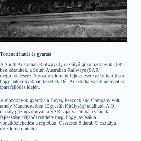
Történeti háttér és gyártás
A South Australian Railways Q osztályú gőzmozdonyok 1885-
ben készültek, a South Australian Railways (SAR)
megrendelésére. A gőzmozdonyok fejlesztésére azért került sor,
hogy hatékonyabban kezeljék Dél-Ausztrália vasúti igényeit az
ipari fejlődés idején.
A mozdonyok gyártója a Beyer, Peacock and Company volt,
amely Manchesterben (Egyesült Királyság) található. A Q
osztály gőzmozdonyait a SAR saját vasúti hálózatának
fejlesztése céljából rendelte meg, hogy javítsák a
vonatközlekedést a régióban. Összesen 8 darab Q osztályú
mozdonyt építettek.