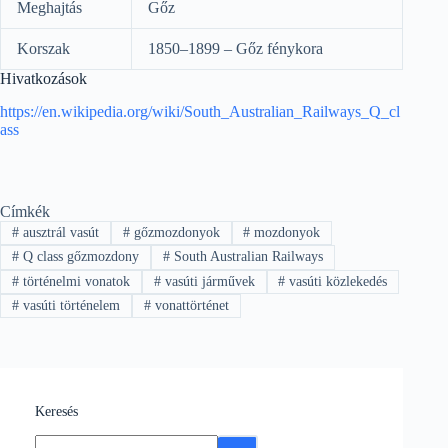
Meghajtás
Gőz
Korszak
1850–1899 – Gőz fénykora
Hivatkozások
https://en.wikipedia.org/wiki/South_Australian_Railways_Q_cl
ass
Címkék
#
ausztrál vasút
#
gőzmozdonyok
#
mozdonyok
#
Q class gőzmozdony
#
South Australian Railways
#
történelmi vonatok
#
vasúti járművek
#
vasúti közlekedés
#
vasúti történelem
#
vonattörténet
Keresés
No