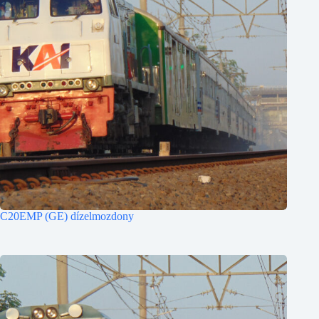
C20EMP (GE) dízelmozdony