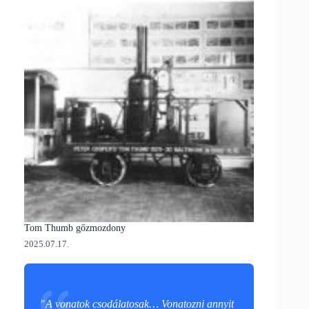
Tom Thumb gőzmozdony
2025.07.17.
"
A vonatok csodálatosak… Vonatozni annyit