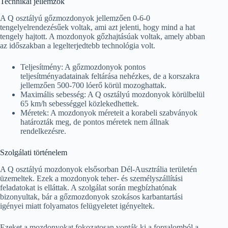
Technikai jellemzők
A Q osztályú gőzmozdonyok jellemzően 0-6-0
tengelyelrendezésűek voltak, ami azt jelenti, hogy mind a hat
tengely hajtott. A mozdonyok gőzhajtásúak voltak, amely abban
az időszakban a legelterjedtebb technológia volt.
Teljesítmény: A gőzmozdonyok pontos
teljesítményadatainak feltárása nehézkes, de a korszakra
jellemzően 500-700 lóerő körül mozoghattak.
Maximális sebesség: A Q osztályú mozdonyok körülbelül
65 km/h sebességgel közlekedhettek.
Méretek: A mozdonyok méreteit a korabeli szabványok
határozták meg, de pontos méretek nem állnak
rendelkezésre.
Szolgálati történelem
A Q osztályú mozdonyok elsősorban Dél-Ausztrália területén
üzemeltek. Ezek a mozdonyok teher- és személyszállítási
feladatokat is elláttak. A szolgálat során megbízhatónak
bizonyultak, bár a gőzmozdonyok szokásos karbantartási
igényei miatt folyamatos felügyeletet igényeltek.
Ezeket a mozdonyokat fokozatosan vonták ki a forgalomból a