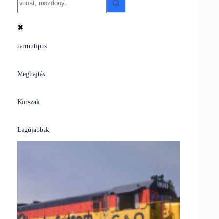
results
✖
Járműtípus
Meghajtás
Korszak
Legújabbak