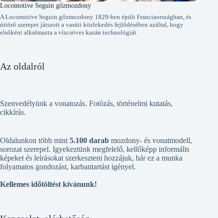
Locomotive Seguin gőzmozdony
A Locomotive Seguin gőzmozdony 1829-ben épült Franciaországban, és
úttörő szerepet játszott a vasúti közlekedés fejlődésében azáltal, hogy
elsőként alkalmazta a vízcsöves kazán technológiát.
Az oldalról
Szenvedélyünk a vonatozás. Fotózás, történelmi kutatás,
cikkírás.
Oldalunkon több mint
5.100 darab
mozdony- és vonatmodell,
sorozat szerepel. Igyekeztünk megfelelő, kellőképp informális
képeket és leírásokat szerkeszteni hozzájuk, bár ez a munka
folyamatos gondozást, karbantartást igényel.
Kellemes időtöltést kívánunk!