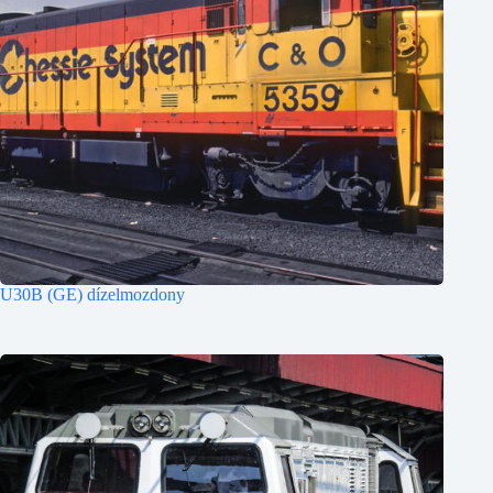
U30B (GE) dízelmozdony