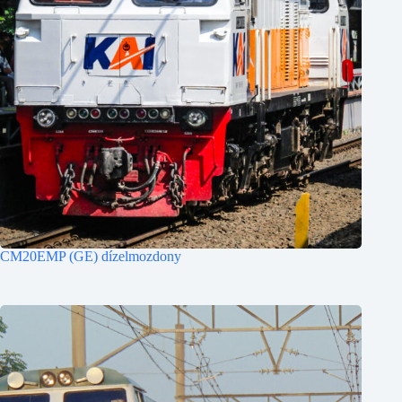
CM20EMP (GE) dízelmozdony