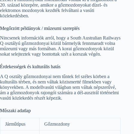
20. század közepére, amikor a gőzmozdonyokat dízel- és
elektromos mozdonyok kezdték felváltani a vasúti
közlekedésben.
Megőrzött példányok / múzeumi szereplés
Nincsenek információk arról, hogy a South Australian Railways
Q osztályú gőzmozdonyai közül bármelyik fennmaradt volna
múzeumi vagy más formában. A korai gőzmozdonyok közül
sokat selejteztek vagy bontottak szét a korszak végén.
Érdekességek és kulturális hatás
A Q osztály gőzmozdonyai nem tűntek fel széles körben a
kulturális térben, és nem váltak közismertté filmekben vagy
könyvekben. A modellvasúti világban sem váltak népszerűvé,
ám a gőzmozdonyok rajongói számára a dél-ausztrál történelmi
vasúti közlekedés részét képezik.
Műszaki adatlap
Járműtípus
Gőzmozdony