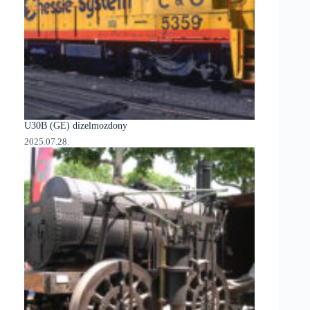
U30B (GE) dízelmozdony
2025.07.28.