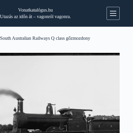
Skip
to
Vonatkatalógus.hu
content
Utazás az időn át – vagonról vagonra.
South Australian Railways Q class gőzmozdony