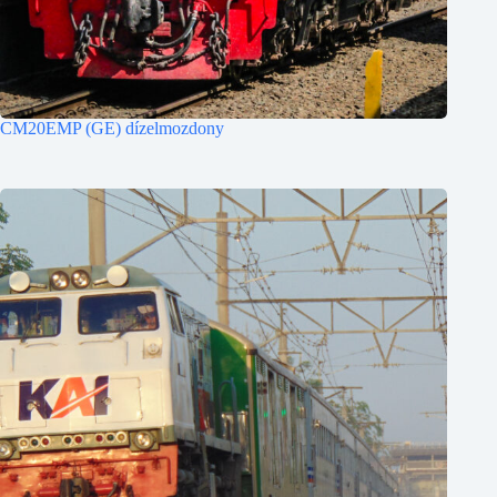
CM20EMP (GE) dízelmozdony