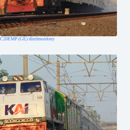
C20EMP (GE) dízelmozdony