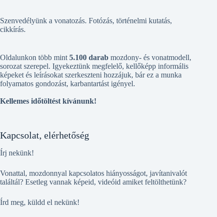
Szenvedélyünk a vonatozás. Fotózás, történelmi kutatás,
cikkírás.
Oldalunkon több mint
5.100 darab
mozdony- és vonatmodell,
sorozat szerepel. Igyekeztünk megfelelő, kellőképp informális
képeket és leírásokat szerkeszteni hozzájuk, bár ez a munka
folyamatos gondozást, karbantartást igényel.
Kellemes időtöltést kívánunk!
Kapcsolat, elérhetőség
Írj nekünk!
Vonattal, mozdonnyal kapcsolatos hiányosságot, javítanivalót
találtál? Esetleg vannak képeid, videóid amiket feltölthetünk?
Írd meg, küldd el nekünk!