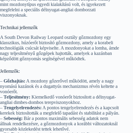
mint mozdonytípus egyedi kialakítású volt, és igyekezett
megfelelni a speciális délnyugat-angliai domborzati
viszonyoknak.
Technikai jellemzők
A South Devon Railway Leopard osztály gőzmozdony egy
klasszikus, húzóerőt biztosító gőzmozdony, amely a korabeli
technológiák csúcsát képviselte. A mozdonyokat a lomha, ámde
nagy teljesítményű gőzgépek hajtották, amelyek a kazánban
képződött gőznyomás segítségével működtek.
Jellemzők:
–
Gőzhajtás:
A mozdony gőzerővel működött, amely a nagy
nyomású kazánok és a dugattyús mechanizmus révén keltette a
vonóerőt.
–
Teljesítmény:
Kiemelkedő vonóerőt biztosított a délnyugat-
angliai dimbes-dombos terepviszonyokhoz.
–
Tengelyelrendezés:
A pontos tengelyelrendezés és a kapcsolt
kerekek biztosították a megfelelő tapadást és stabilitást a pályán.
–
Sebesség:
Bár a pontos maximális sebesség adatok nem
állnak rendelkezésre, a gőzmozdonyok a korábbi változatoknál
gyorsabb közlekedést tettek lehetővé.