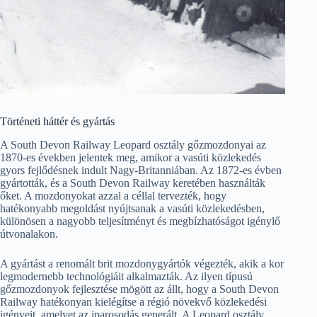
Történeti háttér és gyártás
A South Devon Railway Leopard osztály gőzmozdonyai az
1870-es években jelentek meg, amikor a vasúti közlekedés
gyors fejlődésnek indult Nagy-Britanniában. Az 1872-es évben
gyártották, és a South Devon Railway keretében használták
őket. A mozdonyokat azzal a céllal tervezték, hogy
hatékonyabb megoldást nyújtsanak a vasúti közlekedésben,
különösen a nagyobb teljesítményt és megbízhatóságot igénylő
útvonalakon.
A gyártást a renomált brit mozdonygyártók végezték, akik a kor
legmodernebb technológiáit alkalmazták. Az ilyen típusú
gőzmozdonyok fejlesztése mögött az állt, hogy a South Devon
Railway hatékonyan kielégítse a régió növekvő közlekedési
igényeit, amelyet az iparosodás generált. A Leopard osztály