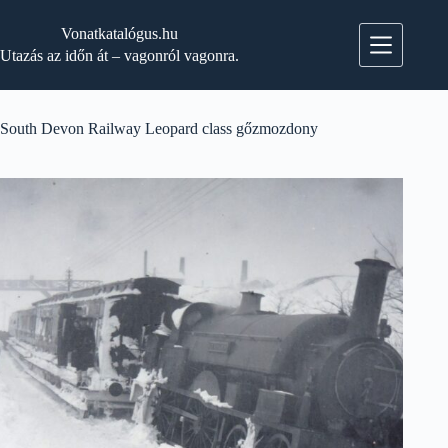
Skip
to
Vonatkatalógus.hu
content
Utazás az időn át – vagonról vagonra.
South Devon Railway Leopard class gőzmozdony