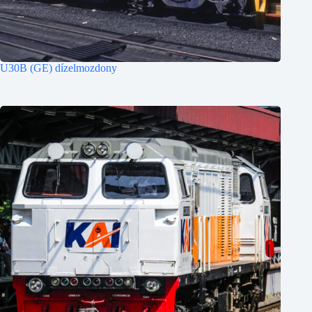
U30B (GE) dízelmozdony