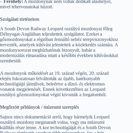
–
Férőhely:
A mozdonynak nem voltak dedikált utashelyei,
mivel tehervonatokat húzott.
Szolgálati történelem
A South Devon Railway Leopard osztályú mozdonyai főleg
Délnyugat-Angliában teljesítettek szolgálatot. Ezeket a
gőzmozdonyokat a régióban fennálló nehéz terepviszonyokhoz
tervezték, amelyek kihívást jelentettek a közlekedés számára. A
mozdonysorozat megbízhatónak bizonyult, habár a
modernizálás elmaradása miatt a későbbi években kihívásokkal
szembesült.
A mozdonyok működését az 19. század végén, 20. század
elején fokozatosan felváltották az újabb, hatékonyabb
technológiájú járművek, beleértve a dízel- és elektromos
vonatok megjelenését. Ennek következtében az Leopard
osztályú gőzmozdonyokat végül kivonták a forgalomból.
Megőrzött példányok / múzeumi szereplés
Sajnos nincs dokumentáció arról, hogy bármelyik Leopard
osztályú mozdony megmaradt volna, vagy ma múzeumi
kiállítás része lenne. A kor technológiáját és a South Devon
Railway történetét azonban több múzeumban, így a brit