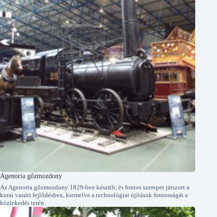
Agenoria gőzmozdony
Az Agenoria gőzmozdony 1829-ben készült, és fontos szerepet játszott a
korai vasúti fejlődésben, kiemelve a technológiai újítások fontosságát a
közlekedés terén.