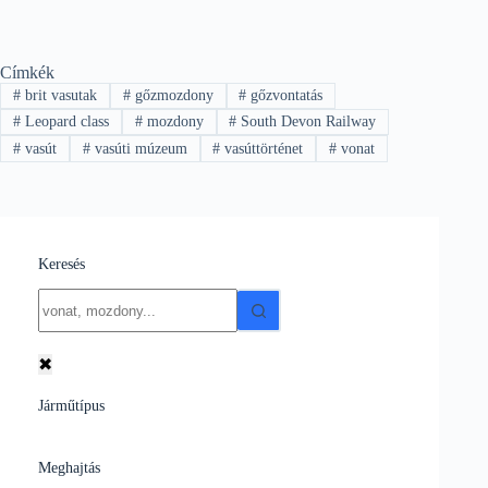
Címkék
#
brit vasutak
#
gőzmozdony
#
gőzvontatás
#
Leopard class
#
mozdony
#
South Devon Railway
#
vasút
#
vasúti múzeum
#
vasúttörténet
#
vonat
Keresés
No
results
✖
Járműtípus
Meghajtás