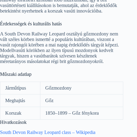
vasúttörténeti kiállításokon is bemutatják, ahol az érdeklődők
betekintést nyerhetnek a korszak vasúti innovációiba.
Érdekességek és kulturális hatás
A South Devon Railway Leopard osztályú gőzmozdony nem
vált széles körben ismertté a populáris kultúrában, viszont a
vasút rajongói körében a mai napig érdeklődés tárgyát képezi.
Modellvasúti körökben az ilyen típusú mozdonyok kedvelt
tárgyak, hiszen a vasútbarátok szívesen készítenek
méretarányos másolatokat régi brit gőzmozdonyokról.
Műszaki adatlap
Járműtípus
Gőzmozdony
Meghajtás
Gőz
Korszak
1850–1899 – Gőz fénykora
Hivatkozások
South Devon Railway Leopard class – Wikipedia