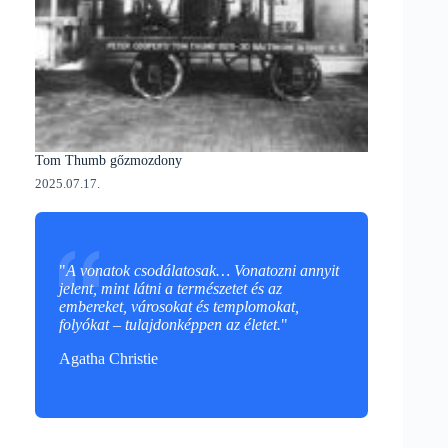
Tom Thumb gőzmozdony
2025.07.17.
"
A vonatok csodálatosak… Vonatozni annyit
jelent, mint látni a természetet és az
embereket, városokat és templomokat,
folyókat – tulajdonképpen az életet.
"
Agatha Christie