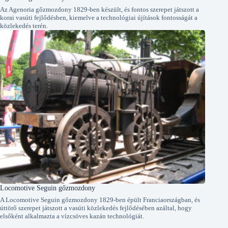
Az Agenoria gőzmozdony 1829-ben készült, és fontos szerepet játszott a
korai vasúti fejlődésben, kiemelve a technológiai újítások fontosságát a
közlekedés terén.
Locomotive Seguin gőzmozdony
A Locomotive Seguin gőzmozdony 1829-ben épült Franciaországban, és
úttörő szerepet játszott a vasúti közlekedés fejlődésében azáltal, hogy
elsőként alkalmazta a vízcsöves kazán technológiát.