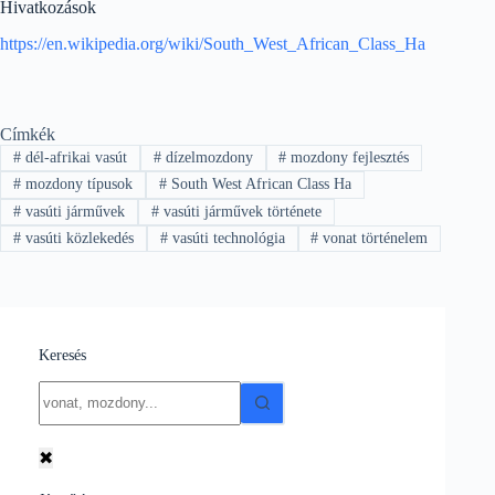
Hivatkozások
https://en.wikipedia.org/wiki/South_West_African_Class_Ha
Címkék
#
dél-afrikai vasút
#
dízelmozdony
#
mozdony fejlesztés
#
mozdony típusok
#
South West African Class Ha
#
vasúti járművek
#
vasúti járművek története
#
vasúti közlekedés
#
vasúti technológia
#
vonat történelem
Keresés
No
results
✖