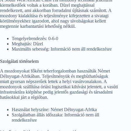
kiemelkedőek voltak a korában. Dízel meghajtással
rendelkezett, ami akkoriban forradalmi újításnak számított. A
mozdony kialakítása és teljesítménye kifejezetten a sivatagi
körülményekhez igazodott, ahol nagy távolságokat kellett
megtennie karbantartási lehetőség nélkül.
Tengelyelrendezés: 0-6-0
Meghajtás: Dízel
Maximális sebesség: Információ nem áll rendelkezésre
Szolgálati történelem
A mozdonyokat főként teherforgalomban használták Német
Délnyugat-Afrikában. Teljesítményük és megbízhatóságuk
miatt gyorsan népszerűek lettek a helyi vasútvonalakon. A
mozdonyok szállítása óriási logisztikai kihívást jelentett, a vasúti
infrastruktúra kiépítése pedig jelentős gazdasági és társadalmi
hatásokkal járt a régióban.
Használat helyszíne: Német Délnyugat-Afrika
Szolgálatban állás időszaka: Információ nem áll
rendelkezésre