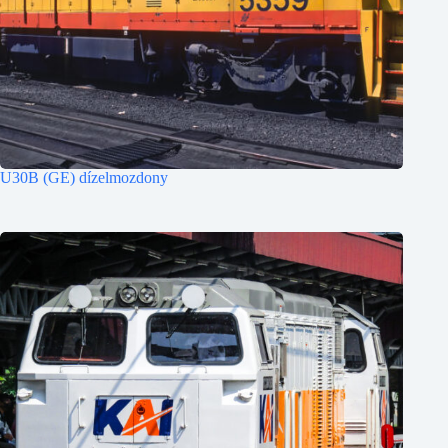
U30B (GE) dízelmozdony