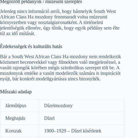
Megőrzött példányok / múzeumi szereplés
Jelenleg nincs információ arról, hogy bármelyik South West
African Class Ha mozdony fennmaradt volna múzeumi
környezetben vagy nosztalgiavonatként. A történelmi
jelentőségük ellenére, úgy tűnik, hogy egyik példány sem élte
túl az idő múlását.
Érdekességek és kulturális hatás
Bár a South West African Class Ha mozdony nem rendelkezik
közismert becenevekkel vagy filmekben való megjelenéssel, a
vasúti rajongók körében mégis szimbolikus szerepet tölt be. A
mozdonyok emléke a vasúti modellezők számára is inspirációt
nyújt, bár konkrét modellgyártásra nincs bizonyíték.
Műszaki adatlap
Járműtípus
Dízelmozdony
Meghajtás
Dízel
Korszak
1900–1929 – Dízel kísérletek