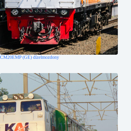
CM20EMP (GE) dízelmozdony