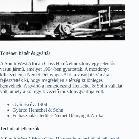
Történeti háttér és gyártás
A South West African Class Ha dízelmozdony egy jelentős
vasúti jármű, amelyet 1904-ben gyártottak. A mozdonyt
kifejezetten a Német Délnyugat-Afrika vasútjai számára
fejlesztették ki, hogy megfeleljen a térség különleges
igényeinek. A gyártó a németországi Henschel & Sohn vállalat
volt, amely a kor egyik vezető mozdonygyártója volt.
Gyártási év: 1904
Gyártó: Henschel & Sohn
Felhasználási terület: Német Délnyugat-Afrika
Technikai jellemzők
A South West African Class Ha mozdony technikai jellemzői