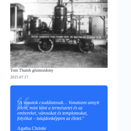
Tom Thumb gőzmozdony
2025.07.17.
"
A vonatok csodálatosak… Vonatozni annyit
jelent, mint látni a természetet és az
embereket, városokat és templomokat,
folyókat – tulajdonképpen az életet.
"
Agatha Christie