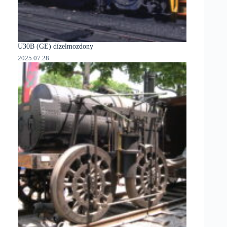
U30B (GE) dízelmozdony
2025.07.28.