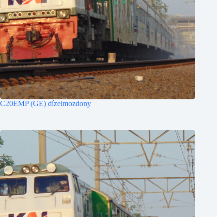
C20EMP (GE) dízelmozdony