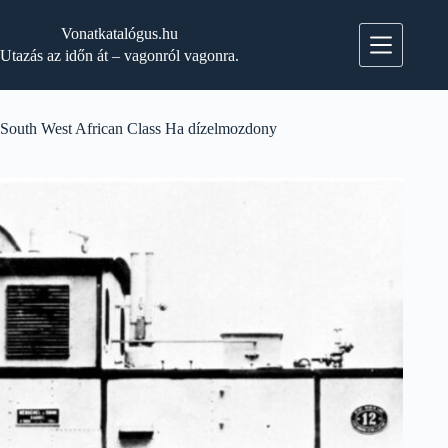
Skip
to
Vonatkatalógus.hu
content
Utazás az időn át – vagonról vagonra.
South West African Class Ha dízelmozdony