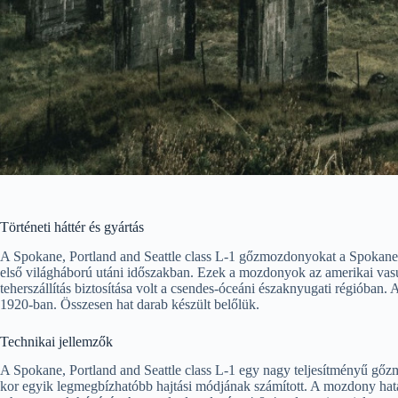
Történeti háttér és gyártás
A Spokane, Portland and Seattle class L-1 gőzmozdonyokat a Spokane,
első világháború utáni időszakban. Ezek a mozdonyok az amerikai vasú
teherszállítás biztosítása volt a csendes-óceáni északnyugati régiób
1920-ban. Összesen hat darab készült belőlük.
Technikai jellemzők
A Spokane, Portland and Seattle class L-1 egy nagy teljesítményű gőz
kor egyik legmegbízhatóbb hajtási módjának számított. A mozdony hatal