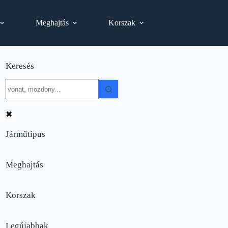
Meghajtás
Korszak
Keresés
No
results
✖
Járműtípus
Meghajtás
Korszak
Legújabbak