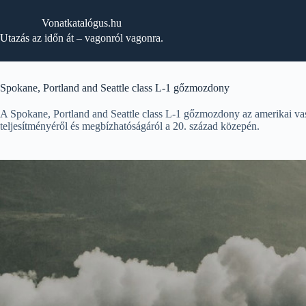
Skip
to
Vonatkatalógus.hu
content
Utazás az időn át – vagonról vagonra.
Spokane, Portland and Seattle class L-1 gőzmozdony
A Spokane, Portland and Seattle class L-1 gőzmozdony az amerikai vasút
teljesítményéről és megbízhatóságáról a 20. század közepén.