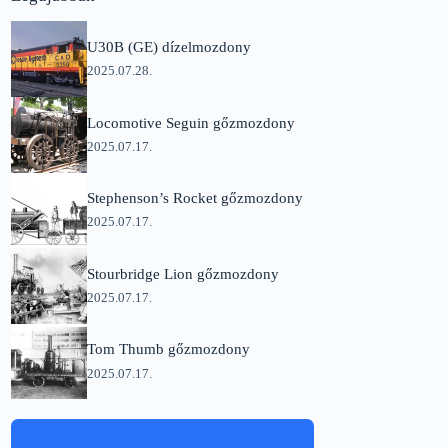
U30B (GE) dízelmozdony
2025.07.28.
Locomotive Seguin gőzmozdony
2025.07.17.
Stephenson’s Rocket gőzmozdony
2025.07.17.
Stourbridge Lion gőzmozdony
2025.07.17.
Tom Thumb gőzmozdony
2025.07.17.