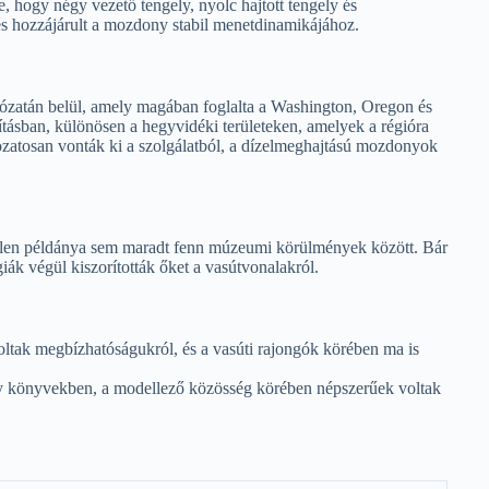
e, hogy négy vezető tengely, nyolc hajtott tengely és
s hozzájárult a mozdony stabil menetdinamikájához.
ózatán belül, amely magában foglalta a Washington, Oregon és
ításban, különösen a hegyvidéki területeken, amelyek a régióra
atosan vonták ki a szolgálatból, a dízelmeghajtású mozdonyok
tlen példánya sem maradt fenn múzeumi körülmények között. Bár
iák végül kiszorították őket a vasútvonalakról.
ltak megbízhatóságukról, és a vasúti rajongók körében ma is
 könyvekben, a modellező közösség körében népszerűek voltak