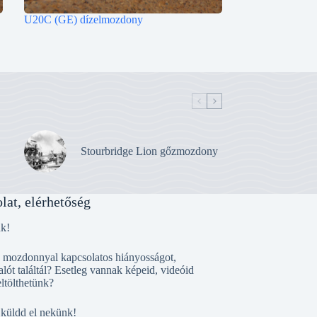
U20C (GE) dízelmozdony
Stourbridge Lion gőzmozdony
lat, elérhetőség
nk!
, mozdonnyal kapcsolatos hiányosságot,
alót találtál? Esetleg vannak képeid, videóid
eltölthetünk?
 küldd el nekünk!