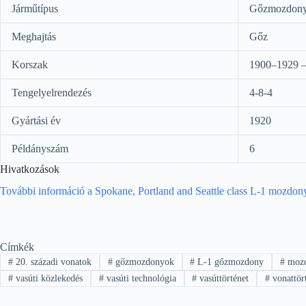
Járműtípus
Gőzmozdon
Meghajtás
Gőz
Korszak
1900–1929 – 
Tengelyelrendezés
4-8-4
Gyártási év
1920
Példányszám
6
Hivatkozások
További információ a Spokane, Portland and Seattle class L-1 mozdon
Címkék
#
20. századi vonatok
#
gőzmozdonyok
#
L-1 gőzmozdony
#
moz
#
vasúti közlekedés
#
vasúti technológia
#
vasúttörténet
#
vonattör