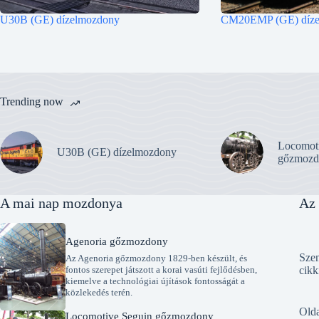
U30B (GE) dízelmozdony
CM20EMP (GE) díze
Trending now
Locomot
U30B (GE) dízelmozdony
gőzmozd
A mai nap mozdonya
Az 
Agenoria gőzmozdony
Szen
Az Agenoria gőzmozdony 1829-ben készült, és
fontos szerepet játszott a korai vasúti fejlődésben,
cikk
kiemelve a technológiai újítások fontosságát a
közlekedés terén.
Old
Locomotive Seguin gőzmozdony