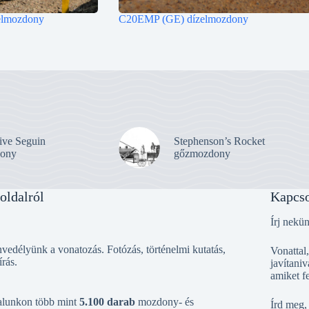
lmozdony
C20EMP (GE) dízelmozdony
ive Seguin
Stephenson’s Rocket
ony
gőzmozdony
oldalról
Kapcso
Írj nekü
vedélyünk a vonatozás. Fotózás, történelmi kutatás,
Vonattal
írás.
javítaniv
amiket f
alunkon több mint
5.100 darab
mozdony- és
Írd meg,