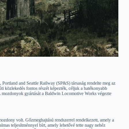
 Portland and Seattle Railway (SP&S) társaság rendelte meg az
ti közlekedés fontos részét képezték, céljuk a hatékonyabb
an. A mozdonyok gyártását a Baldwin Locomotive Works végezte
mozdony volt. Gőzmeghajtású rendszerrel rendelkezett, amely a
mas teljesítménnyel bírt, amely lehetővé tette nagy nehéz