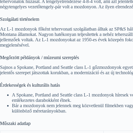
tehervonatok húzását. A tengelyelrendezése 4-8-4 volt, ami azt jelentett
négytengelyes vezetőtengely-pár volt a mozdonyon. Az ilyen elrendezé
Szolgálati történelem
Az L-1 mozdonyok főként tehervonati szolgálatban álltak az SP&S hál
Montana államokat. Nagyon hatékonyan teljesítettek a nehéz teherszáll
jellemzőek voltak. Az L-1 mozdonyokat az 1950-es évek közepén fokoz
megjelenésével.
Megőrzött példányok / múzeumi szereplés
Sajnos a Spokane, Portland and Seattle class L-1 gőzmozdonyok egye
jelentős szerepet játszottak korukban, a modernizáció és az új technológ
Érdekességek és kulturális hatás
A Spokane, Portland and Seattle class L-1 mozdonyok híresek vo
emlékezetes darabokként élnek.
Bár a mozdonyok nem jelennek meg közvetlenül filmekben vagy
különböző méretarányokban.
Műszaki adatlap