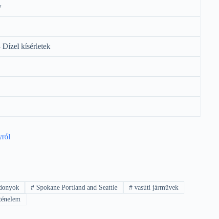
y
Dízel kísérletek
yról
donyok
#
Spokane Portland and Seattle
#
vasúti járművek
ténelem