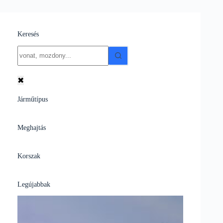
Keresés
No
results
✖
Járműtípus
Meghajtás
Korszak
Legújabbak