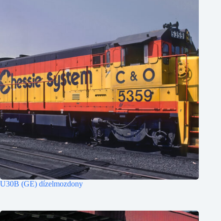
U30B (GE) dízelmozdony