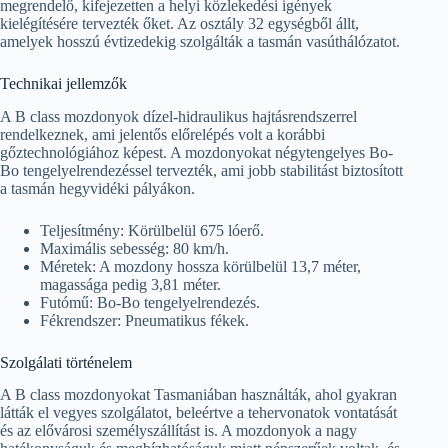
megrendelő, kifejezetten a helyi közlekedési igények
kielégítésére tervezték őket. Az osztály 32 egységből állt,
amelyek hosszú évtizedekig szolgálták a tasmán vasúthálózatot.
Technikai jellemzők
A B class mozdonyok dízel-hidraulikus hajtásrendszerrel
rendelkeznek, ami jelentős előrelépés volt a korábbi
gőztechnológiához képest. A mozdonyokat négytengelyes Bo-
Bo tengelyelrendezéssel tervezték, ami jobb stabilitást biztosított
a tasmán hegyvidéki pályákon.
Teljesítmény: Körülbelül 675 lóerő.
Maximális sebesség: 80 km/h.
Méretek: A mozdony hossza körülbelül 13,7 méter,
magassága pedig 3,81 méter.
Futómű: Bo-Bo tengelyelrendezés.
Fékrendszer: Pneumatikus fékek.
Szolgálati történelem
A B class mozdonyokat Tasmaniában használták, ahol gyakran
látták el vegyes szolgálatot, beleértve a tehervonatok vontatását
és az elővárosi személyszállítást is. A mozdonyok a nagy