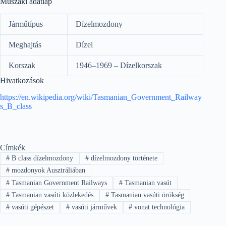
Műszaki adatlap
Járműtípus
Dízelmozdony
Meghajtás
Dízel
Korszak
1946–1969 – Dízelkorszak
Hivatkozások
https://en.wikipedia.org/wiki/Tasmanian_Government_Railway
s_B_class
Címkék
#
B class dízelmozdony
#
dízelmozdony története
#
mozdonyok Ausztráliában
#
Tasmanian Government Railways
#
Tasmanian vasút
#
Tasmanian vasúti közlekedés
#
Tasmanian vasúti örökség
#
vasúti gépészet
#
vasúti járművek
#
vonat technológia