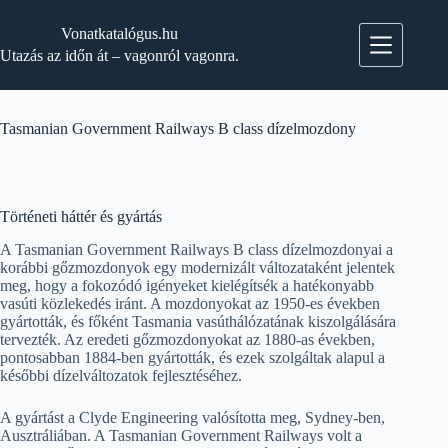
Skip
to
Vonatkatalógus.hu
content
Utazás az időn át – vagonról vagonra.
Tasmanian Government Railways B class dízelmozdony
Történeti háttér és gyártás
A Tasmanian Government Railways B class dízelmozdonyai a
korábbi gőzmozdonyok egy modernizált változataként jelentek
meg, hogy a fokozódó igényeket kielégítsék a hatékonyabb
vasúti közlekedés iránt. A mozdonyokat az 1950-es években
gyártották, és főként Tasmania vasúthálózatának kiszolgálására
tervezték. Az eredeti gőzmozdonyokat az 1880-as években,
pontosabban 1884-ben gyártották, és ezek szolgáltak alapul a
későbbi dízelváltozatok fejlesztéséhez.
A gyártást a Clyde Engineering valósította meg, Sydney-ben,
Ausztráliában. A Tasmanian Government Railways volt a