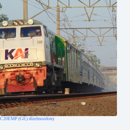
C20EMP (GE) dízelmozdony