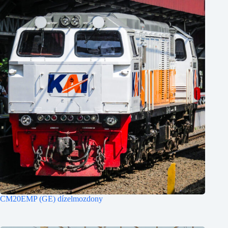
CM20EMP (GE) dízelmozdony