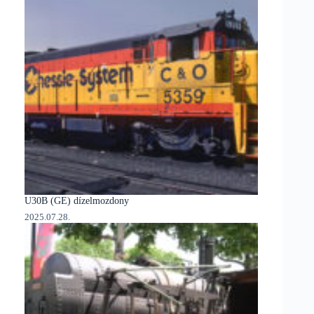
U30B (GE) dízelmozdony
2025.07.28.