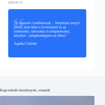
2025.07.17.
"
A vonatok csodálatosak… Vonatozni annyit
jelent, mint látni a természetet és az
embereket, városokat és templomokat,
folyókat – tulajdonképpen az életet.
"
Agatha Christie
Kapcsolodó mozdonyok, vonatok