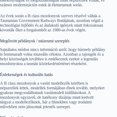
hatékonyságuk és megbízhatóságuk miatt népszerűek voltak, és
számos modernizáción estek át élettartamuk során.
Az évek során a B class mozdonyok szerves részévé váltak a
Tasmanian Government Railways flottájának, azonban végül a
technológiai fejlődés és az átalakuló igények miatt fokozatosan
kivonták őket a forgalomból az 1980-as évek végén.
Megőrzött példányok / múzeumi szereplés
Sajnálatos módon nincs információ arról, hogy bármely példány
is fennmaradt volna muzeális célokra. Azonban a rajongók és a
helyi közösségek továbbra is emlékeznek ezekre a legendás
mozdonyokra a tasmán közlekedéstörténet részeként.
Érdekességek és kulturális hatás
A B class mozdonyok a vasúti modellezők körében is
népszerűek lettek, modellek formájában élnek tovább, melyeket
gyakran megcsodálhatunk vasútmodell kiállításokon. A
mozdonyok egyszerű, de hatékony dizájnja miatt kedvelt
tárgyai a modellezőknek, bár a filmekben vagy irodalmi
művekben nem játszottak jelentős szerepet.