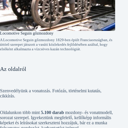
Locomotive Seguin gőzmozdony
A Locomotive Seguin gőzmozdony 1829-ben épült Franciaországban, és
úttörő szerepet játszott a vasúti közlekedés fejlődésében azáltal, hogy
elsőként alkalmazta a vízcsöves kazán technológiát.
Az oldalról
Szenvedélyünk a vonatozás. Fotózás, történelmi kutatás,
cikkírás.
Oldalunkon több mint
5.100 darab
mozdony- és vonatmodell,
sorozat szerepel. Igyekeztünk megfelelő, kellőképp informális
képeket és leírásokat szerkeszteni hozzájuk, bár ez a munka
folyamatos gondozást, karbantartást igényel.