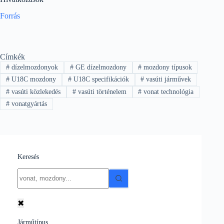
Forrás
Címkék
#
dízelmozdonyok
#
GE dízelmozdony
#
mozdony típusok
#
U18C mozdony
#
U18C specifikációk
#
vasúti járművek
#
vasúti közlekedés
#
vasúti történelem
#
vonat technológia
#
vonatgyártás
Keresés
No
results
✖
Járműtípus