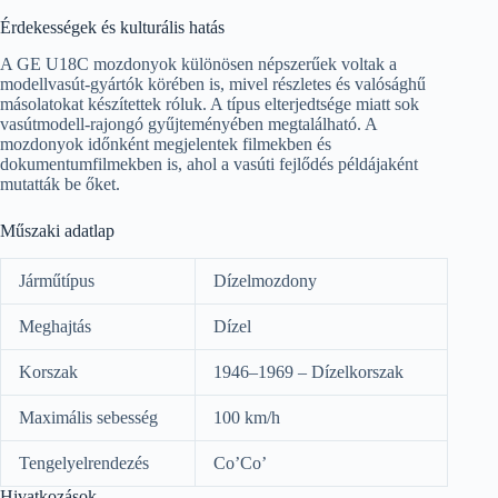
Érdekességek és kulturális hatás
A GE U18C mozdonyok különösen népszerűek voltak a
modellvasút-gyártók körében is, mivel részletes és valósághű
másolatokat készítettek róluk. A típus elterjedtsége miatt sok
vasútmodell-rajongó gyűjteményében megtalálható. A
mozdonyok időnként megjelentek filmekben és
dokumentumfilmekben is, ahol a vasúti fejlődés példájaként
mutatták be őket.
Műszaki adatlap
Járműtípus
Dízelmozdony
Meghajtás
Dízel
Korszak
1946–1969 – Dízelkorszak
Maximális sebesség
100 km/h
Tengelyelrendezés
Co’Co’
Hivatkozások