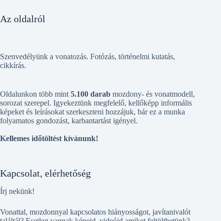
Az oldalról
Szenvedélyünk a vonatozás. Fotózás, történelmi kutatás,
cikkírás.
Oldalunkon több mint
5.100 darab
mozdony- és vonatmodell,
sorozat szerepel. Igyekeztünk megfelelő, kellőképp informális
képeket és leírásokat szerkeszteni hozzájuk, bár ez a munka
folyamatos gondozást, karbantartást igényel.
Kellemes időtöltést kívánunk!
Kapcsolat, elérhetőség
Írj nekünk!
Vonattal, mozdonnyal kapcsolatos hiányosságot, javítanivalót
találtál? Esetleg vannak képeid, videóid amiket feltölthetünk?