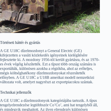
Történeti háttér és gyártás
A GE U18C dízelmozdonyt a General Electric (GE)
kifejezetten a vasúti közlekedés igényeinek kielégítésére
fejlesztette ki. A mozdony 1956-tól került gyártásra, és az 1970-
es évek végéig készítették. Ezt a típust több ország számára is
exportálták, különösen azokba a régiókba, ahol az erőteljes,
mégis költséghatékony dízelmozdonyokat részesítették
előnyben. A GE U18C a U18B amerikai modell nemzetközi
változata volt, amelyet nagyrészt az exportpiacokra szántak.
Technikai jellemzők
A GE U18C a dízelmozdonyok kategóriájába tartozik. A típus
tengelyelrendezése legtöbbször Co’Co’, ami hat tengelyből áll,
és mindegyik meghajtott. Az ilyen elrendezés különösen