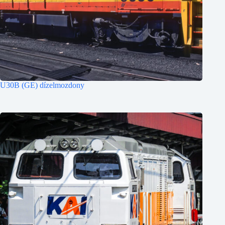
U30B (GE) dízelmozdony