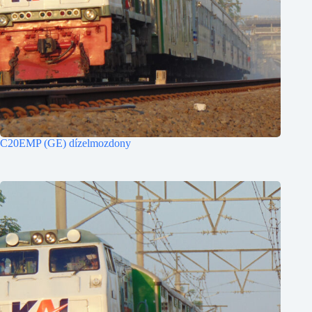
C20EMP (GE) dízelmozdony