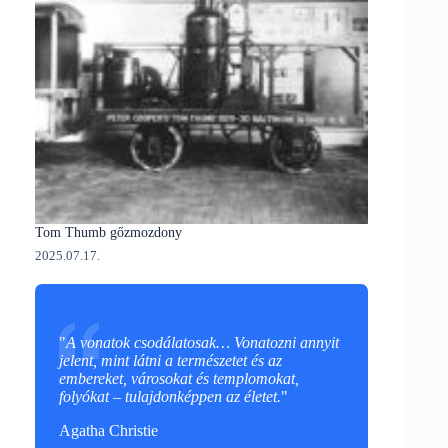
Tom Thumb gőzmozdony
2025.07.17.
"
A vonatok csodálatosak… Vonatozni annyit
jelent, mint látni a természetet és az
embereket, városokat és templomokat,
folyókat – tulajdonképpen az életet.
"
Agatha Christie