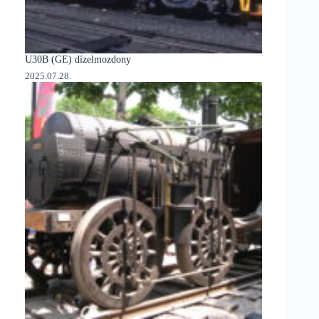
U30B (GE) dízelmozdony
2025.07.28.