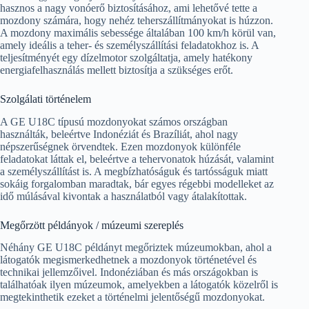
hasznos a nagy vonóerő biztosításához, ami lehetővé tette a
mozdony számára, hogy nehéz teherszállítmányokat is húzzon.
A mozdony maximális sebessége általában 100 km/h körül van,
amely ideális a teher- és személyszállítási feladatokhoz is. A
teljesítményét egy dízelmotor szolgáltatja, amely hatékony
energiafelhasználás mellett biztosítja a szükséges erőt.
Szolgálati történelem
A GE U18C típusú mozdonyokat számos országban
használták, beleértve Indonéziát és Brazíliát, ahol nagy
népszerűségnek örvendtek. Ezen mozdonyok különféle
feladatokat láttak el, beleértve a tehervonatok húzását, valamint
a személyszállítást is. A megbízhatóságuk és tartósságuk miatt
sokáig forgalomban maradtak, bár egyes régebbi modelleket az
idő múlásával kivontak a használatból vagy átalakítottak.
Megőrzött példányok / múzeumi szereplés
Néhány GE U18C példányt megőriztek múzeumokban, ahol a
látogatók megismerkedhetnek a mozdonyok történetével és
technikai jellemzőivel. Indonéziában és más országokban is
találhatóak ilyen múzeumok, amelyekben a látogatók közelről is
megtekinthetik ezeket a történelmi jelentőségű mozdonyokat.