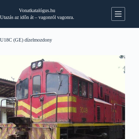
Skip
to
Vonatkatalógus.hu
content
Utazás az időn át – vagonról vagonra.
U18C (GE) dízelmozdony