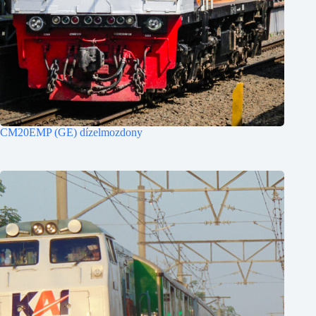
CM20EMP (GE) dízelmozdony