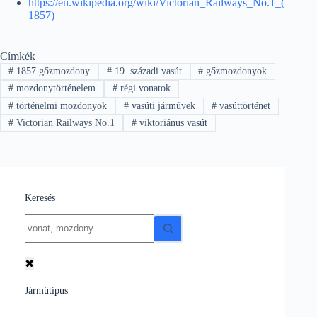
https://en.wikipedia.org/wiki/Victorian_Railways_No.1_(
1857)
Címkék
#
1857 gőzmozdony
#
19. századi vasút
#
gőzmozdonyok
#
mozdonytörténelem
#
régi vonatok
#
történelmi mozdonyok
#
vasúti járművek
#
vasúttörténet
#
Victorian Railways No.1
#
viktoriánus vasút
Keresés
No
results
✖
Járműtípus