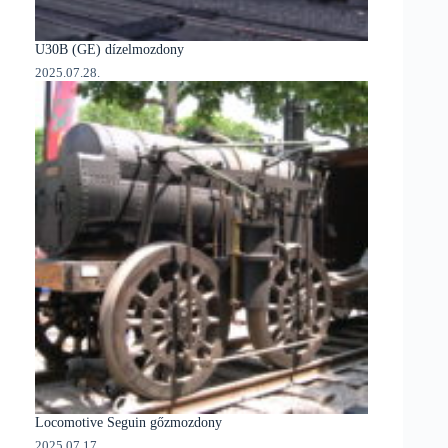
U30B (GE) dízelmozdony
2025.07.28.
Locomotive Seguin gőzmozdony
2025.07.17.