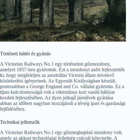
Történeti háttér és gyártás
A Victorian Railways No.1 egy történelmi gőzmozdony,
amelyet 1857-ben gyártottak. Ezt a mozdonyt azért fejlesztették
ki, hogy megfeleljen az ausztráliai Victoria állam növekvő
közlekedési igényeinek. Az Egyesült Királyságban készült,
pontosabban a George England and Co. vállalat gyártotta. Ez a
típus kulcsfontosságú volt a viktoriánus kori vasúti hálózat
kezdeti fejlesztésében. Az ilyen jellegű járművek gyártása
abban az időben nagyban hozzájárult a térség ipari és gazdasági
fejlődéséhez.
Technikai jellemzők
A Victorian Railways No.1 egy gőzmeghajtású mozdony volt,
amely az akkori technológiai fejlettség csúcsát képviselte. A