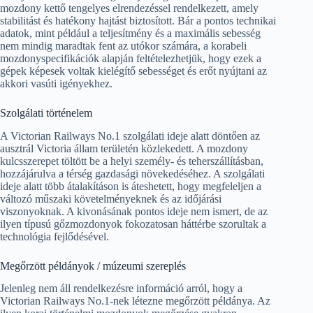
mozdony kettő tengelyes elrendezéssel rendelkezett, amely
stabilitást és hatékony hajtást biztosított. Bár a pontos technikai
adatok, mint például a teljesítmény és a maximális sebesség
nem mindig maradtak fent az utókor számára, a korabeli
mozdonyspecifikációk alapján feltételezhetjük, hogy ezek a
gépek képesek voltak kielégítő sebességet és erőt nyújtani az
akkori vasúti igényekhez.
Szolgálati történelem
A Victorian Railways No.1 szolgálati ideje alatt döntően az
ausztrál Victoria állam területén közlekedett. A mozdony
kulcsszerepet töltött be a helyi személy- és teherszállításban,
hozzájárulva a térség gazdasági növekedéséhez. A szolgálati
ideje alatt több átalakításon is áteshetett, hogy megfeleljen a
változó műszaki követelményeknek és az időjárási
viszonyoknak. A kivonásának pontos ideje nem ismert, de az
ilyen típusú gőzmozdonyok fokozatosan háttérbe szorultak a
technológia fejlődésével.
Megőrzött példányok / múzeumi szereplés
Jelenleg nem áll rendelkezésre információ arról, hogy a
Victorian Railways No.1-nek létezne megőrzött példánya. Az