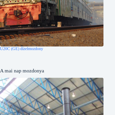
U20C (GE) dízelmozdony
A mai nap mozdonya