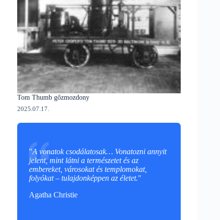
Tom Thumb gőzmozdony
2025.07.17.
"
A vonatok csodálatosak… Vonatozni annyit
jelent, mint látni a természetet és az
embereket, városokat és templomokat,
folyókat – tulajdonképpen az életet.
"
Agatha Christie