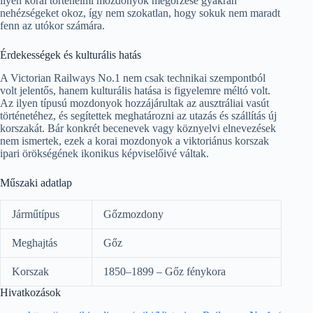
ilyen korai történelmi mozdonyok megőrzése gyakran
nehézségeket okoz, így nem szokatlan, hogy sokuk nem maradt
fenn az utókor számára.
Érdekességek és kulturális hatás
A Victorian Railways No.1 nem csak technikai szempontból
volt jelentős, hanem kulturális hatása is figyelemre méltó volt.
Az ilyen típusú mozdonyok hozzájárultak az ausztráliai vasút
történetéhez, és segítettek meghatározni az utazás és szállítás új
korszakát. Bár konkrét becenevek vagy köznyelvi elnevezések
nem ismertek, ezek a korai mozdonyok a viktoriánus korszak
ipari örökségének ikonikus képviselőivé váltak.
Műszaki adatlap
Járműtípus
Gőzmozdony
Meghajtás
Gőz
Korszak
1850–1899 – Gőz fénykora
Hivatkozások