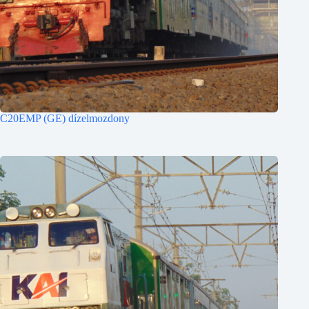
C20EMP (GE) dízelmozdony