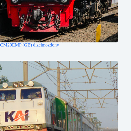
CM20EMP (GE) dízelmozdony