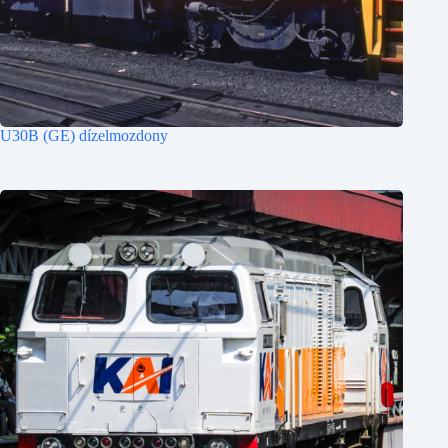
U30B (GE) dízelmozdony