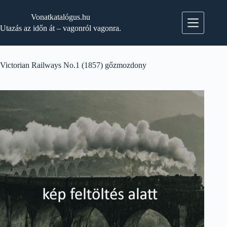
Skip
to
Vonatkatalógus.hu
content
Utazás az időn át – vagonról vagonra.
Victorian Railways No.1 (1857) gőzmozdony