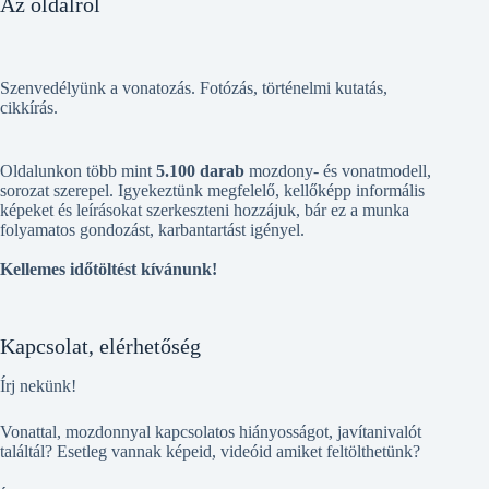
Az oldalról
Szenvedélyünk a vonatozás. Fotózás, történelmi kutatás,
cikkírás.
Oldalunkon több mint
5.100 darab
mozdony- és vonatmodell,
sorozat szerepel. Igyekeztünk megfelelő, kellőképp informális
képeket és leírásokat szerkeszteni hozzájuk, bár ez a munka
folyamatos gondozást, karbantartást igényel.
Kellemes időtöltést kívánunk!
Kapcsolat, elérhetőség
Írj nekünk!
Vonattal, mozdonnyal kapcsolatos hiányosságot, javítanivalót
találtál? Esetleg vannak képeid, videóid amiket feltölthetünk?