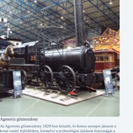
Agenoria gőzmozdony
Az Agenoria gőzmozdony 1829-ben készült, és fontos szerepet játszott a
korai vasúti fejlődésben, kiemelve a technológiai újítások fontosságát a