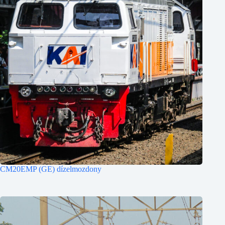
CM20EMP (GE) dízelmozdony