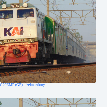
C20EMP (GE) dízelmozdony