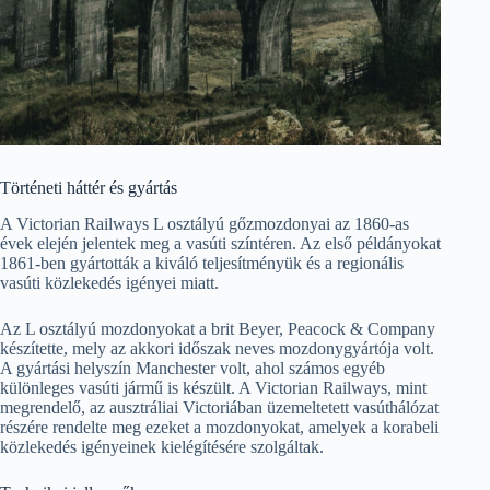
Történeti háttér és gyártás
A Victorian Railways L osztályú gőzmozdonyai az 1860-as
évek elején jelentek meg a vasúti színtéren. Az első példányokat
1861-ben gyártották a kiváló teljesítményük és a regionális
vasúti közlekedés igényei miatt.
Az L osztályú mozdonyokat a brit Beyer, Peacock & Company
készítette, mely az akkori időszak neves mozdonygyártója volt.
A gyártási helyszín Manchester volt, ahol számos egyéb
különleges vasúti jármű is készült. A Victorian Railways, mint
megrendelő, az ausztráliai Victoriában üzemeltetett vasúthálózat
részére rendelte meg ezeket a mozdonyokat, amelyek a korabeli
közlekedés igényeinek kielégítésére szolgáltak.