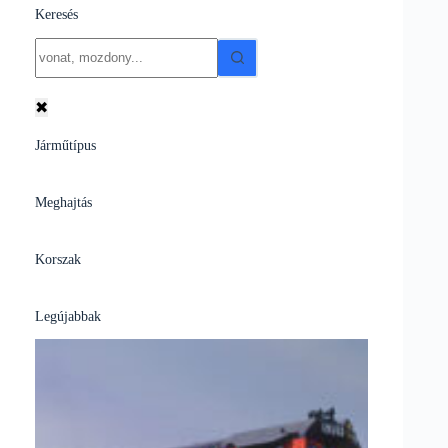
Keresés
No
results
✖
Járműtípus
Meghajtás
Korszak
Legújabbak