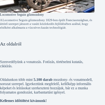
Locomotive Seguin gőzmozdony
A Locomotive Seguin gőzmozdony 1829-ben épült Franciaországban, és
úttörő szerepet játszott a vasúti közlekedés fejlődésében azáltal, hogy
elsőként alkalmazta a vízcsöves kazán technológiát.
Az oldalról
Szenvedélyünk a vonatozás. Fotózás, történelmi kutatás,
cikkírás.
Oldalunkon több mint
5.100 darab
mozdony- és vonatmodell,
sorozat szerepel. Igyekeztünk megfelelő, kellőképp informális
képeket és leírásokat szerkeszteni hozzájuk, bár ez a munka
folyamatos gondozást, karbantartást igényel.
Kellemes időtöltést kívánunk!