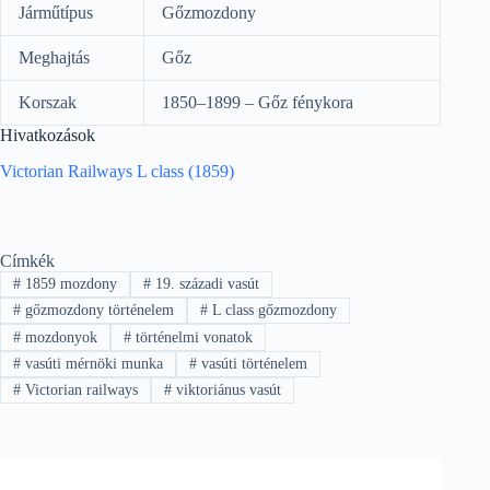
Járműtípus
Gőzmozdony
Meghajtás
Gőz
Korszak
1850–1899 – Gőz fénykora
Hivatkozások
Victorian Railways L class (1859)
Címkék
#
1859 mozdony
#
19. századi vasút
#
gőzmozdony történelem
#
L class gőzmozdony
#
mozdonyok
#
történelmi vonatok
#
vasúti mérnöki munka
#
vasúti történelem
#
Victorian railways
#
viktoriánus vasút