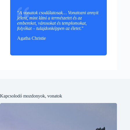
"
A vonatok csodálatosak… Vonatozni annyit
jelent, mint látni a természetet és az
embereket, városokat és templomokat,
folyókat – tulajdonképpen az életet.
"
Agatha Christie
Kapcsolodó mozdonyok, vonatok