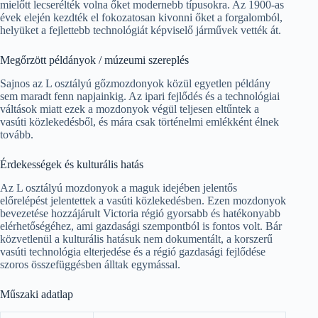
mielőtt lecserélték volna őket modernebb típusokra. Az 1900-as
évek elején kezdték el fokozatosan kivonni őket a forgalomból,
helyüket a fejlettebb technológiát képviselő járművek vették át.
Megőrzött példányok / múzeumi szereplés
Sajnos az L osztályú gőzmozdonyok közül egyetlen példány
sem maradt fenn napjainkig. Az ipari fejlődés és a technológiai
váltások miatt ezek a mozdonyok végül teljesen eltűntek a
vasúti közlekedésből, és mára csak történelmi emlékként élnek
tovább.
Érdekességek és kulturális hatás
Az L osztályú mozdonyok a maguk idejében jelentős
előrelépést jelentettek a vasúti közlekedésben. Ezen mozdonyok
bevezetése hozzájárult Victoria régió gyorsabb és hatékonyabb
elérhetőségéhez, ami gazdasági szempontból is fontos volt. Bár
közvetlenül a kulturális hatásuk nem dokumentált, a korszerű
vasúti technológia elterjedése és a régió gazdasági fejlődése
szoros összefüggésben álltak egymással.
Műszaki adatlap