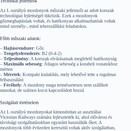
Technikai jellemzők
Az L osztályú mozdonyok műszaki jellemzői az adott korszak
technológiai fejlettségét tükrözik. Ezek a mozdonyok
gőzmeghajtásúak voltak, és hatékonyan alkalmazhatóak voltak
mind személy-, mind teherszállítási feladatokra.
Főbb műszaki adatok:
–
Hajtásrendszer
: Gőz
–
Tengelyelrendezés
: B2 (0-4-2)
–
Teljesítmény
: A korszak elvárásainak megfelelő hatékonyság
–
Maximális sebesség
: Átlagos sebesség a korabeli vonatokhoz
mérten
–
Méretek
: Kompakt kialakítás, mely lehetővé tette a rugalmas
felhasználást
–
Férőhely
: A mozdony maga természetesen nem szállított
utasokat, de számos kocsi kapcsolódott hozzá
Szolgálati történelem
Az L osztályú mozdonyokat kimondottan az ausztráliai
Victorian Railways számára fejlesztették ki, ahol elővárosi és
távolsági szolgáltatásokban egyaránt használták őket. A
mozdonyok több évtizeden keresztül voltak aktív szolgálatban,