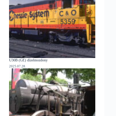
U30B (GE) dízelmozdony
2025.07.28.