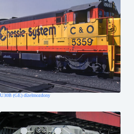
U30B (GE) dízelmozdony