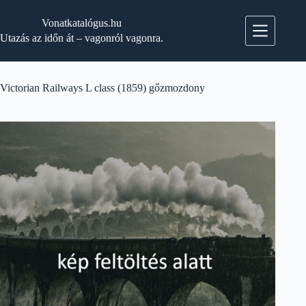
Skip
to
Vonatkatalógus.hu
content
Utazás az időn át – vagonról vagonra.
Victorian Railways L class (1859) gőzmozdony