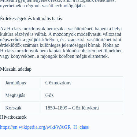
Museum gyűjteményének része, ahol a látogatók betekintést
nyerhetnek a régmúlt vasúti technológiájába.
Érdekességek és kulturális hatás
Az H class mozdonyok nemcsak a vasúttörténet, hanem a helyi
kultúra részévé is váltak. A mozdonyok modellvasúti változatai
népszerűek a gyűjtők körében, és az ausztrál vasúttörténet iránt
érdeklődők számára különleges jelentőséggel bírnak. Noha az
H class mozdonyok nem kaptak különösebb szerepet filmekben
vagy könyvekben, a rajongók körében mégis elismertek.
Műszaki adatlap
Járműtípus
Gőzmozdony
Meghajtás
Gőz
Korszak
1850–1899 – Gőz fénykora
Hivatkozások
https://en.wikipedia.org/wiki/WAGR_H_class