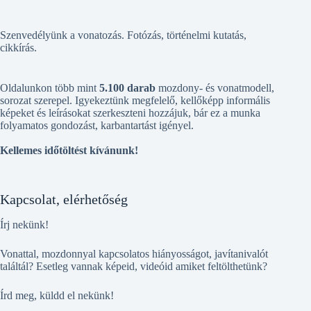
Szenvedélyünk a vonatozás. Fotózás, történelmi kutatás,
cikkírás.
Oldalunkon több mint
5.100 darab
mozdony- és vonatmodell,
sorozat szerepel. Igyekeztünk megfelelő, kellőképp informális
képeket és leírásokat szerkeszteni hozzájuk, bár ez a munka
folyamatos gondozást, karbantartást igényel.
Kellemes időtöltést kívánunk!
Kapcsolat, elérhetőség
Írj nekünk!
Vonattal, mozdonnyal kapcsolatos hiányosságot, javítanivalót
találtál? Esetleg vannak képeid, videóid amiket feltölthetünk?
Írd meg, küldd el nekünk!