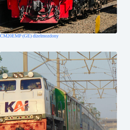
CM20EMP (GE) dízelmozdony