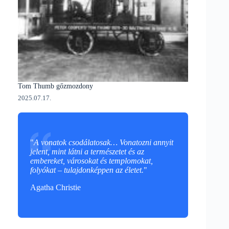
Tom Thumb gőzmozdony
2025.07.17.
"
A vonatok csodálatosak… Vonatozni annyit
jelent, mint látni a természetet és az
embereket, városokat és templomokat,
folyókat – tulajdonképpen az életet.
"
Agatha Christie