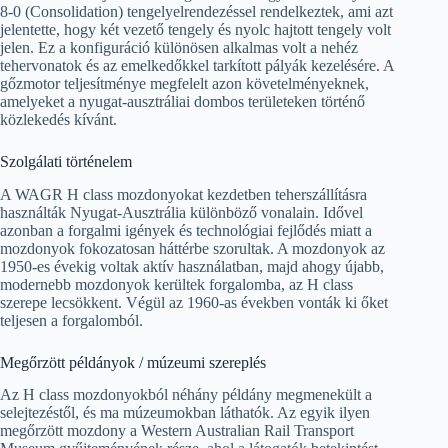
8-0 (Consolidation) tengelyelrendezéssel rendelkeztek, ami azt
jelentette, hogy két vezető tengely és nyolc hajtott tengely volt
jelen. Ez a konfiguráció különösen alkalmas volt a nehéz
tehervonatok és az emelkedőkkel tarkított pályák kezelésére. A
gőzmotor teljesítménye megfelelt azon követelményeknek,
amelyeket a nyugat-ausztráliai dombos területeken történő
közlekedés kívánt.
Szolgálati történelem
A WAGR H class mozdonyokat kezdetben teherszállításra
használták Nyugat-Ausztrália különböző vonalain. Idővel
azonban a forgalmi igények és technológiai fejlődés miatt a
mozdonyok fokozatosan háttérbe szorultak. A mozdonyok az
1950-es évekig voltak aktív használatban, majd ahogy újabb,
modernebb mozdonyok kerültek forgalomba, az H class
szerepe lecsökkent. Végül az 1960-as években vonták ki őket
teljesen a forgalomból.
Megőrzött példányok / múzeumi szereplés
Az H class mozdonyokból néhány példány megmenekült a
selejtezéstől, és ma múzeumokban láthatók. Az egyik ilyen
megőrzött mozdony a Western Australian Rail Transport