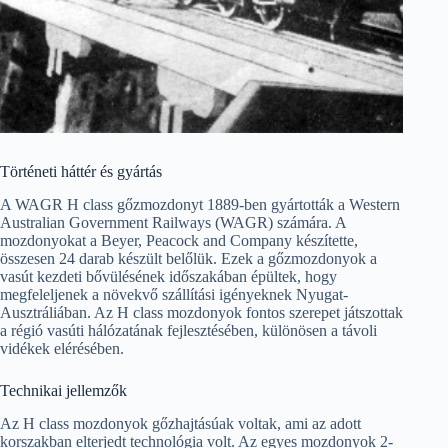
Történeti háttér és gyártás
A WAGR H class gőzmozdonyt 1889-ben gyártották a Western
Australian Government Railways (WAGR) számára. A
mozdonyokat a Beyer, Peacock and Company készítette,
összesen 24 darab készült belőlük. Ezek a gőzmozdonyok a
vasút kezdeti bővülésének időszakában épültek, hogy
megfeleljenek a növekvő szállítási igényeknek Nyugat-
Ausztráliában. Az H class mozdonyok fontos szerepet játszottak
a régió vasúti hálózatának fejlesztésében, különösen a távoli
vidékek elérésében.
Technikai jellemzők
Az H class mozdonyok gőzhajtásúak voltak, ami az adott
korszakban elterjedt technológia volt. Az egyes mozdonyok 2-