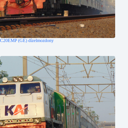
C20EMP (GE) dízelmozdony