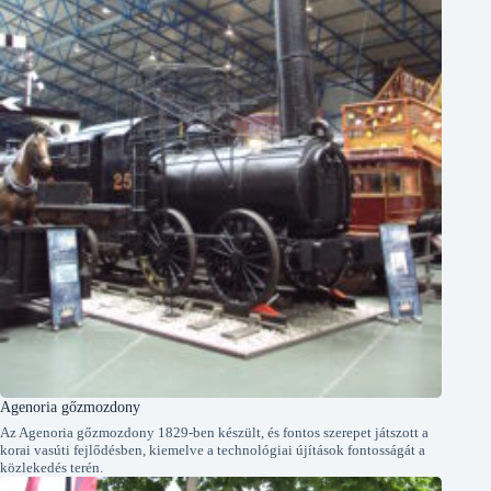
Agenoria gőzmozdony
Az Agenoria gőzmozdony 1829-ben készült, és fontos szerepet játszott a
korai vasúti fejlődésben, kiemelve a technológiai újítások fontosságát a
közlekedés terén.