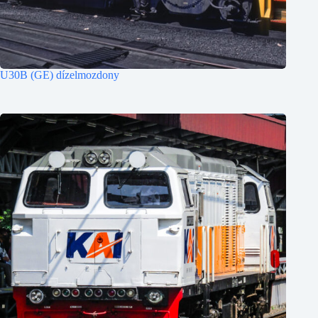
U30B (GE) dízelmozdony