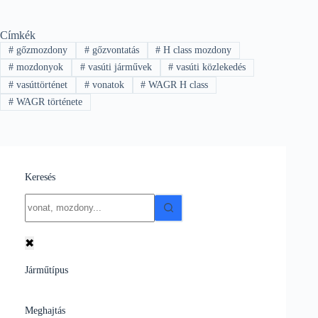
Címkék
#
gőzmozdony
#
gőzvontatás
#
H class mozdony
#
mozdonyok
#
vasúti járművek
#
vasúti közlekedés
#
vasúttörténet
#
vonatok
#
WAGR H class
#
WAGR története
Keresés
No
results
✖
Járműtípus
Meghajtás