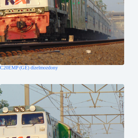
C20EMP (GE) dízelmozdony