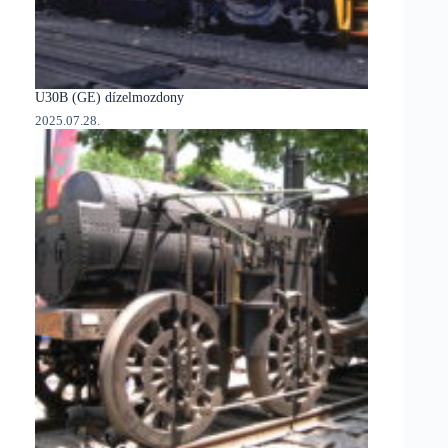
U30B (GE) dízelmozdony
2025.07.28.