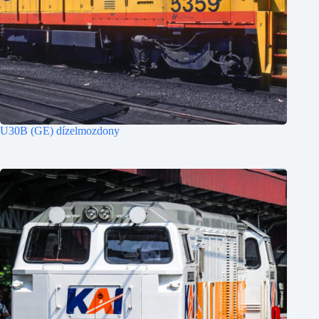
U30B (GE) dízelmozdony