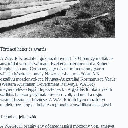
Történeti háttér és gyártás
A WAGR K osztályú gőzmozdonyokat 1893-ban gyártották az
ausztráliai vasutak számára. Ezeket a mozdonyokat a Robert
Stephenson and Company, egy neves brit mozdonygyártó
vállalat készítette, amely Newcastle-ban működött. A K
osztályú mozdonyokat a Nyugat-Ausztráliai Kormányzati Vasút
(Western Australian Government Railways, WAGR)
megrendelése alapján fejlesztették ki. A gyártás fő oka a vasúti
szállítás hatékonyságának növelése volt, valamint a régió
vasúthálózatának bővítése. A WAGR több ilyen mozdonyt
rendelt meg, hogy a helyi és regionális áruszállítást elősegítsék.
Technikai jellemzők
A WAGR K osztály egy gőzmeghajtású mozdony volt, amelyet