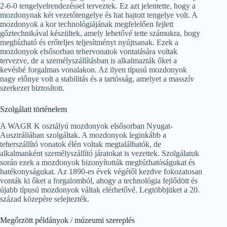
2-6-0 tengelyelrendezéssel terveztek. Ez azt jelentette, hogy a
mozdonynak két vezetőtengelye és hat hajtott tengelye volt. A
mozdonyok a kor technológiájának megfelelően fejlett
gőztechnikával készültek, amely lehetővé tette számukra, hogy
megbízható és erőteljes teljesítményt nyújtsanak. Ezek a
mozdonyok elsősorban tehervonatok vontatására voltak
tervezve, de a személyszállításban is alkalmazták őket a
kevésbé forgalmas vonalakon. Az ilyen típusú mozdonyok
nagy előnye volt a stabilitás és a tartósság, amelyet a masszív
szerkezet biztosított.
Szolgálati történelem
A WAGR K osztályú mozdonyok elsősorban Nyugat-
Ausztráliában szolgáltak. A mozdonyok leginkább a
teherszállító vonatok élén voltak megtalálhatók, de
alkalmanként személyszállító járatokat is vezettek. Szolgálatuk
során ezek a mozdonyok bizonyították megbízhatóságukat és
hatékonyságukat. Az 1890-es évek végétől kezdve fokozatosan
vonták ki őket a forgalomból, ahogy a technológia fejlődött és
újabb típusú mozdonyok váltak elérhetővé. Legtöbbjüket a 20.
század közepére selejtezték.
Megőrzött példányok / múzeumi szereplés