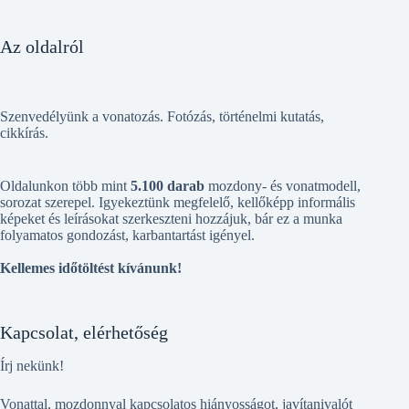
Az oldalról
Szenvedélyünk a vonatozás. Fotózás, történelmi kutatás,
cikkírás.
Oldalunkon több mint
5.100 darab
mozdony- és vonatmodell,
sorozat szerepel. Igyekeztünk megfelelő, kellőképp informális
képeket és leírásokat szerkeszteni hozzájuk, bár ez a munka
folyamatos gondozást, karbantartást igényel.
Kellemes időtöltést kívánunk!
Kapcsolat, elérhetőség
Írj nekünk!
Vonattal, mozdonnyal kapcsolatos hiányosságot, javítanivalót