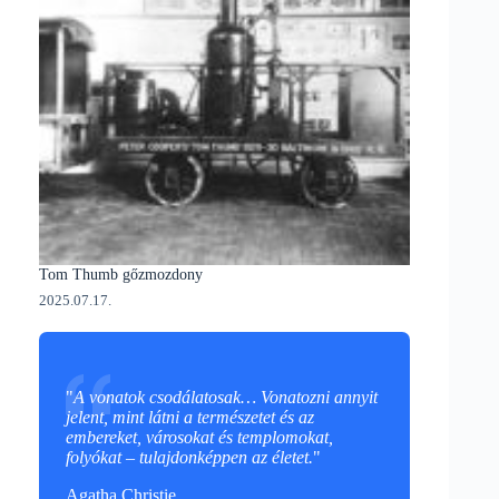
Tom Thumb gőzmozdony
2025.07.17.
"
A vonatok csodálatosak… Vonatozni annyit
jelent, mint látni a természetet és az
embereket, városokat és templomokat,
folyókat – tulajdonképpen az életet.
"
Agatha Christie