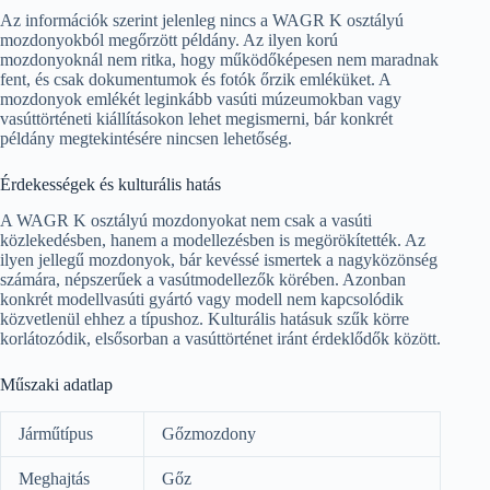
Az információk szerint jelenleg nincs a WAGR K osztályú
mozdonyokból megőrzött példány. Az ilyen korú
mozdonyoknál nem ritka, hogy működőképesen nem maradnak
fent, és csak dokumentumok és fotók őrzik emléküket. A
mozdonyok emlékét leginkább vasúti múzeumokban vagy
vasúttörténeti kiállításokon lehet megismerni, bár konkrét
példány megtekintésére nincsen lehetőség.
Érdekességek és kulturális hatás
A WAGR K osztályú mozdonyokat nem csak a vasúti
közlekedésben, hanem a modellezésben is megörökítették. Az
ilyen jellegű mozdonyok, bár kevéssé ismertek a nagyközönség
számára, népszerűek a vasútmodellezők körében. Azonban
konkrét modellvasúti gyártó vagy modell nem kapcsolódik
közvetlenül ehhez a típushoz. Kulturális hatásuk szűk körre
korlátozódik, elsősorban a vasúttörténet iránt érdeklődők között.
Műszaki adatlap
Járműtípus
Gőzmozdony
Meghajtás
Gőz