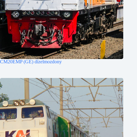
CM20EMP (GE) dízelmozdony