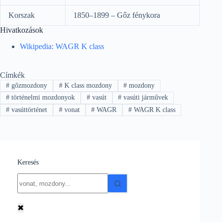
Korszak
1850–1899 – Gőz fénykora
Hivatkozások
Wikipedia: WAGR K class
Címkék
#
gőzmozdony
#
K class mozdony
#
mozdony
#
történelmi mozdonyok
#
vasút
#
vasúti járművek
#
vasúttörténet
#
vonat
#
WAGR
#
WAGR K class
Keresés
No
results
✖