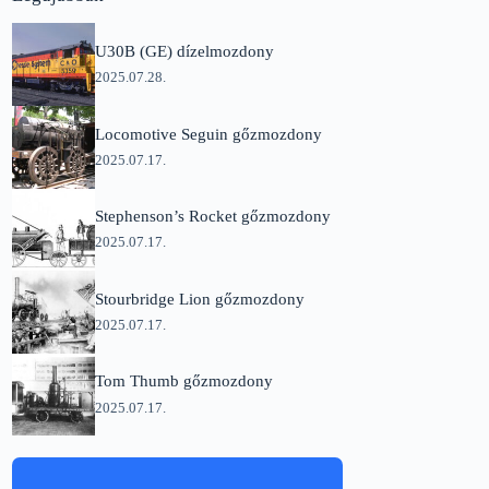
U30B (GE) dízelmozdony
2025.07.28.
Locomotive Seguin gőzmozdony
2025.07.17.
Stephenson’s Rocket gőzmozdony
2025.07.17.
Stourbridge Lion gőzmozdony
2025.07.17.
Tom Thumb gőzmozdony
2025.07.17.