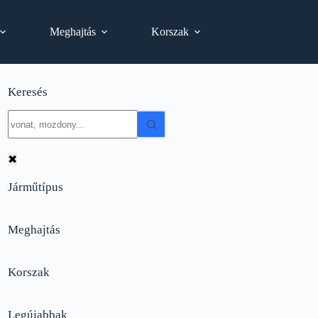
Meghajtás
Korszak
Keresés
No
results
✖
Járműtípus
Meghajtás
Korszak
Legújabbak