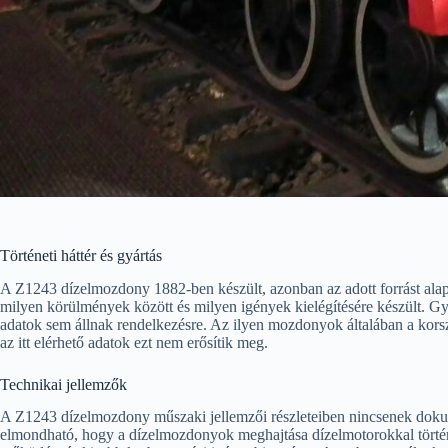
Történeti háttér és gyártás
A Z1243 dízelmozdony 1882-ben készült, azonban az adott forrást alapu
milyen körülmények között és milyen igények kielégítésére készült. G
adatok sem állnak rendelkezésre. Az ilyen mozdonyok általában a korsza
az itt elérhető adatok ezt nem erősítik meg.
Technikai jellemzők
A Z1243 dízelmozdony műszaki jellemzői részleteiben nincsenek dokum
elmondható, hogy a dízelmozdonyok meghajtása dízelmotorokkal történ