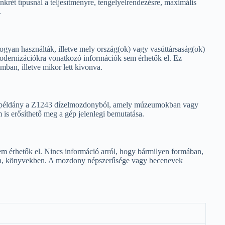
krét típusnál a teljesítményre, tengelyelrendezésre, maximális
.
gyan használták, illetve mely ország(ok) vagy vasúttársaság(ok)
 modernizációkra vonatkozó információk sem érhetők el. Ez
ban, illetve mikor lett kivonva.
tt példány a Z1243 dízelmozdonyból, amely múzeumokban vagy
 is erősíthető meg a gép jelenlegi bemutatása.
m érhetők el. Nincs információ arról, hogy bármilyen formában,
ekben, könyvekben. A mozdony népszerűsége vagy becenevek