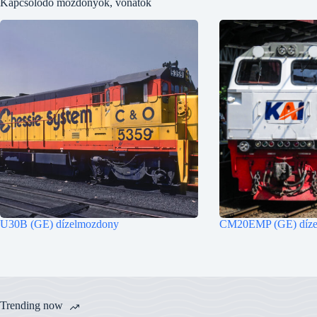
Kapcsolodó mozdonyok, vonatok
U30B (GE) dízelmozdony
CM20EMP (GE) díze
Trending now