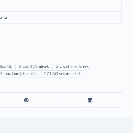
kora
ikációk
#
vasúti járművek
#
vasúti közlekedés
3 mozdony jellemzők
#
Z1243 vonatmodell