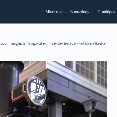
Minden vonat és mozdony
Járműtípus
ázza, megbízhatóságával és innovatív tervezésével kiemelkedve