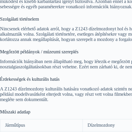
működést és kisebb karbantartási igényt biztosítva. Azonban ennél a kon
sebességre és egyéb paraméterekre vonatkozó információk hiányoznak
Szolgálati történelem
Nincsenek elérhető adatok arról, hogy a Z1243 dízelmozdonyt hol és ho
alkalmazták volna. Szolgálati történetére, esetleges átépítésekre vagy
korlátozza annak megállapítását, hogyan szerepelt a mozdony a forgalom
Megőrzött példányok / múzeumi szereplés
Információk hiányában nem állapítható meg, hogy létezik-e megőrzö
nosztalgiaszolgáltatásokban részt vehetne. Ezért nem zárható ki, de nem
Érdekességek és kulturális hatás
A Z1243 dízelmozdony kulturális hatására vonatkozó adatok szintén ne
például modellvasútként elterjedt volna, vagy részt vett volna film
megléte sem dokumentált.
Műszaki adatlap
Járműtípus
Dízelmozdony