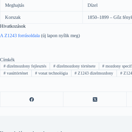
Meghajtás
Dízel
Korszak
1850–1899 – Gőz fény
Hivatkozások
A Z1243 forrásoldala
(új lapon nyílik meg)
Címkék
#
dízelmozdony fejlesztés
#
dízelmozdony története
#
mozdony specif
#
vasúttörténet
#
vonat technológia
#
Z1243 dízelmozdony
#
Z124