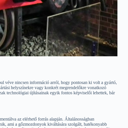
l véve nincsen információ arról, hogy pontosan ki volt a gyártó,
yártási helyszínekre vagy konkrét megrendelőkre vonatkozó
k technológiai újításainak egyik fontos képviselői lehettek, bár
entálva az elérhető forrás alapján. Általánosságban
ik, ami a gőzmozdonyok kiváltására szolgált, hatékonyabb