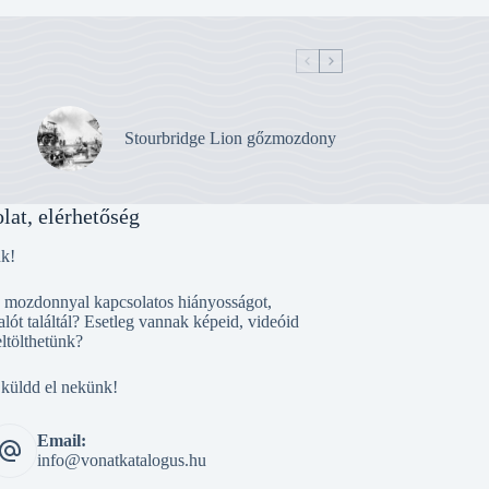
Stourbridge Lion gőzmozdony
lat, elérhetőség
nk!
, mozdonnyal kapcsolatos hiányosságot,
alót találtál? Esetleg vannak képeid, videóid
eltölthetünk?
 küldd el nekünk!
Email:
info@vonatkatalogus.hu