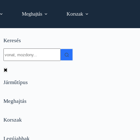
Meghajtás
Korszak
Keresés
No
results
✖
Járműtípus
Meghajtás
Korszak
Legújabbak