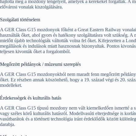
hajtotta meg a mozdony tengelyeit, amelyek a kerekeket forgatták. A m
elővárosi vonalak kiszolgálására.
Szolgálati történelem
A GER Class G15 mozdonyok főként a Great Eastern Railway vonalai
használták őket, ahol gyors és hatékony szolgáltatásra volt szükség. A
mielőtt újabb technológiák váltották volna fel őket. Kifejezetten a Lon
megállások és indulások miatt hasznosnak bizonyultak. Pontos kivonási
teljesen kivonták őket a forgalomból.
Megőrzött példányok / múzeumi szereplés
A GER Class G15 mozdonyokból nem maradt fenn megőrzött példány i
őket. Ez részben annak köszönhető, hogy a 19. század végi és 20. század
modelleket.
Érdekességek és kulturális hatás
A GER Class G15 típusú mozdony nem vált kiemelkedően ismertté a sz
vagy széles körű kulturális hatásról. Modellvasúti elterjedtsége is korl
vasútbarátok és a történeti technológia iránt érdeklődők között különlege
darabja.