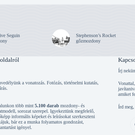
ive Seguin
Stephenson’s Rocket
ony
gőzmozdony
oldalról
Kapcso
Írj nekü
vedélyünk a vonatozás. Fotózás, történelmi kutatás,
Vonattal
írás.
javítaniv
amiket f
alunkon több mint
5.100 darab
mozdony- és
Írd meg,
tmodell, sorozat szerepel. Igyekeztünk megfelelő,
őképp informális képeket és leírásokat szerkeszteni
ájuk, bár ez a munka folyamatos gondozást,
antartást igényel.