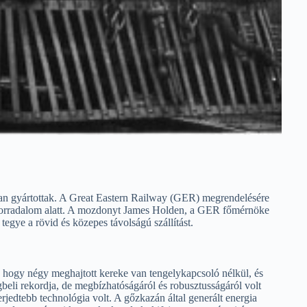
n gyártottak. A Great Eastern Railway (GER) megrendelésére
ri forradalom alatt. A mozdonyt James Holden, a GER főmérnöke
tegye a rövid és közepes távolságú szállítást.
hogy négy meghajtott kereke van tengelykapcsoló nélkül, és
li rekordja, de megbízhatóságáról és robusztusságáról volt
rjedtebb technológia volt. A gőzkazán által generált energia