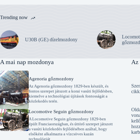
Trending now
Locomot
U30B (GE) dízelmozdony
gőzmozd
A mai nap mozdonya
Az 
Agenoria gőzmozdony
Szen
Az Agenoria gőzmozdony 1829-ben készült, és
fontos szerepet játszott a korai vasúti fejlődésben,
cikk
kiemelve a technológiai újítások fontosságát a
közlekedés terén.
Old
Locomotive Seguin gőzmozdony
vona
A Locomotive Seguin gőzmozdony 1829-ben
kell
épült Franciaországban, és úttörő szerepet játszott
hozz
a vasúti közlekedés fejlődésében azáltal, hogy
karb
elsőként alkalmazta a vízcsöves kazán
technológiát.