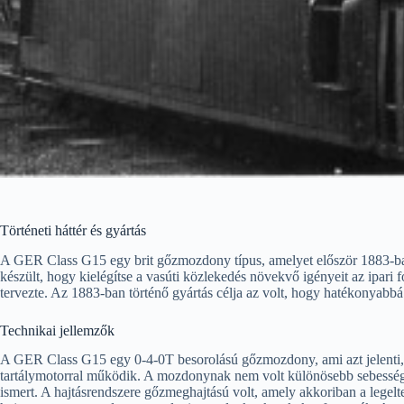
Történeti háttér és gyártás
A GER Class G15 egy brit gőzmozdony típus, amelyet először 1883-ba
készült, hogy kielégítse a vasúti közlekedés növekvő igényeit az ipa
tervezte. Az 1883-ban történő gyártás célja az volt, hogy hatékonyabbá 
Technikai jellemzők
A GER Class G15 egy 0-4-0T besorolású gőzmozdony, ami azt jelenti, 
tartálymotorral működik. A mozdonynak nem volt különösebb sebességbe
ismert. A hajtásrendszere gőzmeghajtású volt, amely akkoriban a legelte