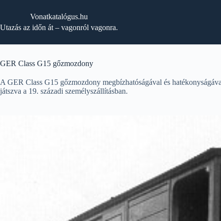
Skip
to
Vonatkatalógus.hu
content
Utazás az időn át – vagonról vagonra.
GER Class G15 gőzmozdony
A GER Class G15 gőzmozdony megbízhatóságával és hatékonyságával vál
játszva a 19. századi személyszállításban.