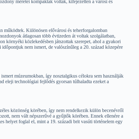
ozdony méretei kompaktak voltak, kifejezetten a városi és
n működtek. Különösen elővárosi és teherforgalomban
 mozdonyok átlagosan több évtizeden át voltak szolgálatban,
don környéki közlekedésben játszottak szerepet, ahol a gyakori
 időpontjuk nem ismert, de valószínűleg a 20. század közepére
smert múzeumokban, így nosztalgikus célokra sem használják
 eleji technológiai fejlődés gyorsan túlhaladta ezeket a
éles közönség körében, így nem rendelkezik külön becenévről
átozott, nem vált népszerűvé a gyűjtők körében. Ennek ellenére a
s helyet foglal el, mint a 19. századi brit vasúti történelem egy