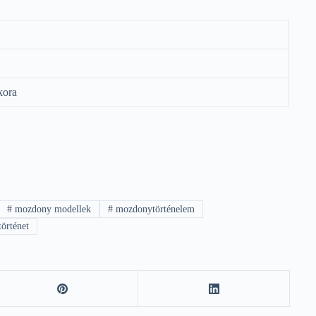
kora
#
mozdony modellek
#
mozdonytörténelem
történet