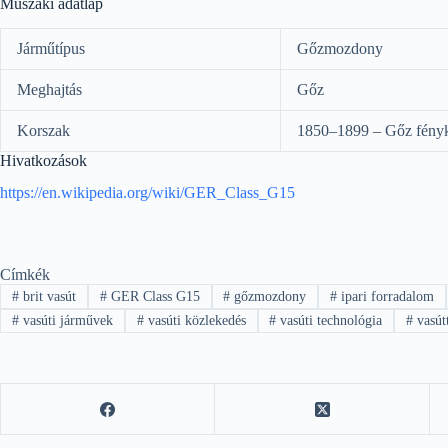
Műszaki adatlap
Járműtípus
Gőzmozdony
Meghajtás
Gőz
Korszak
1850–1899 – Gőz fény
Hivatkozások
https://en.wikipedia.org/wiki/GER_Class_G15
Címkék
#
brit vasút
#
GER Class G15
#
gőzmozdony
#
ipari forradalom
#
vasúti járművek
#
vasúti közlekedés
#
vasúti technológia
#
vasút