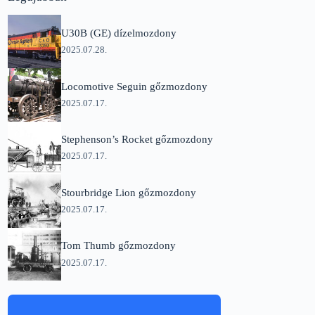
U30B (GE) dízelmozdony
2025.07.28.
Locomotive Seguin gőzmozdony
2025.07.17.
Stephenson’s Rocket gőzmozdony
2025.07.17.
Stourbridge Lion gőzmozdony
2025.07.17.
Tom Thumb gőzmozdony
2025.07.17.