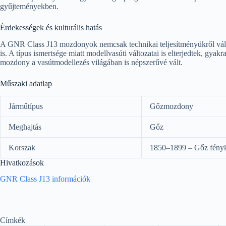
gyűjteményekben.
Érdekességek és kulturális hatás
A GNR Class J13 mozdonyok nemcsak technikai teljesítményükről váltak
is. A típus ismertsége miatt modellvasúti változatai is elterjedtek, gya
mozdony a vasútmodellezés világában is népszerűvé vált.
Műszaki adatlap
Járműtípus
Gőzmozdony
Meghajtás
Gőz
Korszak
1850–1899 – Gőz fény
Hivatkozások
GNR Class J13 információk
Címkék