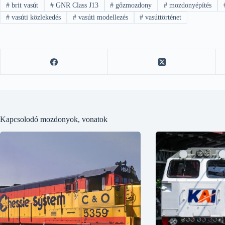
#
brit vasút
#
GNR Class J13
#
gőzmozdony
#
mozdonyépítés
#
vasúti közlekedés
#
vasúti modellezés
#
vasúttörténet
Kapcsolodó mozdonyok, vonatok