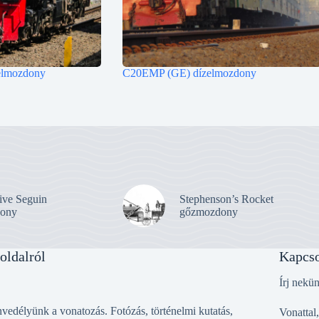
lmozdony
C20EMP (GE) dízelmozdony
ive Seguin
Stephenson’s Rocket
ony
gőzmozdony
oldalról
Kapcso
Írj nekü
vedélyünk a vonatozás. Fotózás, történelmi kutatás,
Vonattal