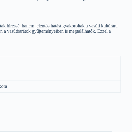
 híressé, hanem jelentős hatást gyakoroltak a vasúti kultúrára
kran a vasútbarátok gyűjteményeiben is megtalálhatók. Ezzel a
kora