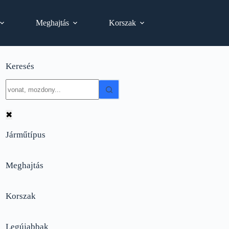
Meghajtás
Korszak
Keresés
No
results
✖
Járműtípus
Meghajtás
Korszak
Legújabbak