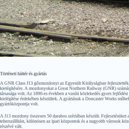
Történeti háttér és gyártás
A GNR Class J13 gőzmozdonyt az Egyesült Királyságban fejlesztették k
kielégítésére. A mozdonyokat a Great Northern Railway (GNR) számára 
társasága volt. Az 1890-es években a vasúti közlekedés gyors fejlődést
kielégítése érdekében készültek. A gyártásuk a Doncaster Works műhely
gyártóközpontja volt.
A J13 mozdony összesen 50 darabos szériában készült. Fejlesztésüket
teherszállítást, különösen az ipari központok és a nagyobb városok közö
részévé vált.