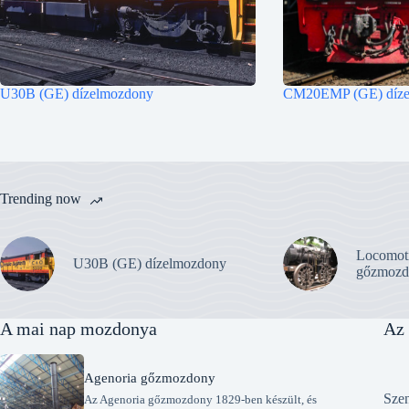
U30B (GE) dízelmozdony
CM20EMP (GE) díze
Trending now
Locomot
U30B (GE) dízelmozdony
gőzmozd
A mai nap mozdonya
Az 
Agenoria gőzmozdony
Szen
Az Agenoria gőzmozdony 1829-ben készült, és