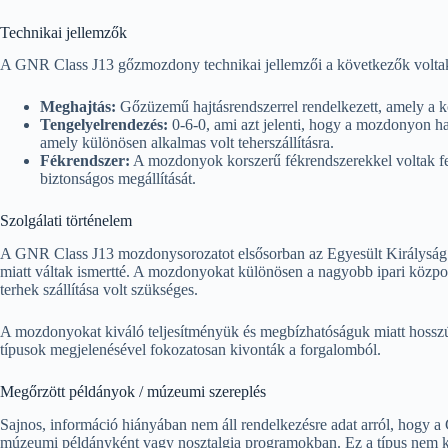
Technikai jellemzők
A GNR Class J13 gőzmozdony technikai jellemzői a következők volta
Meghajtás:
Gőzüzemű hajtásrendszerrel rendelkezett, amely a kor
Tengelyelrendezés:
0-6-0, ami azt jelenti, hogy a mozdonyon hat
amely különösen alkalmas volt teherszállításra.
Fékrendszer:
A mozdonyok korszerű fékrendszerekkel voltak fels
biztonságos megállítását.
Szolgálati történelem
A GNR Class J13 mozdonysorozatot elsősorban az Egyesült Királyság ter
miatt váltak ismertté. A mozdonyokat különösen a nagyobb ipari közpo
terhek szállítása volt szükséges.
A mozdonyokat kiváló teljesítményük és megbízhatóságuk miatt hosszú i
típusok megjelenésével fokozatosan kivonták a forgalomból.
Megőrzött példányok / múzeumi szereplés
Sajnos, információ hiányában nem áll rendelkezésre adat arról, hog
múzeumi példányként vagy nosztalgia programokban. Ez a típus nem k