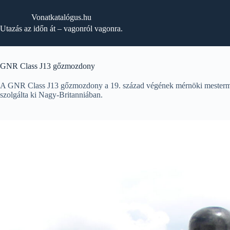
Skip
to
Vonatkatalógus.hu
content
Utazás az időn át – vagonról vagonra.
GNR Class J13 gőzmozdony
A GNR Class J13 gőzmozdony a 19. század végének mérnöki mesterműve
szolgálta ki Nagy-Britanniában.