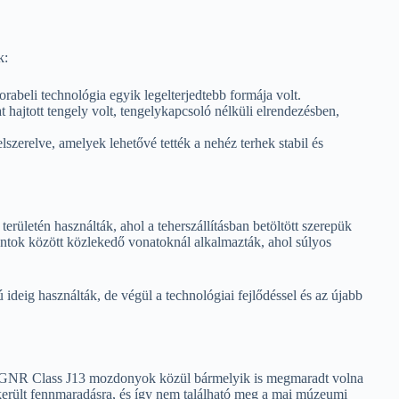
k:
abeli technológia egyik legelterjedtebb formája volt.
 hajtott tengely volt, tengelykapcsoló nélküli elrendezésben,
zerelve, amelyek lehetővé tették a nehéz terhek stabil és
ületén használták, ahol a teherszállításban betöltött szerepük
ntok között közlekedő vonatoknál alkalmazták, ahol súlyos
deig használták, de végül a technológiai fejlődéssel és az újabb
y a GNR Class J13 mozdonyok közül bármelyik is megmaradt volna
erült fennmaradásra, és így nem található meg a mai múzeumi