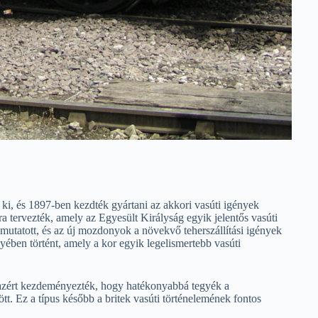
i, és 1897-ben kezdték gyártani az akkori vasúti igények
tervezték, amely az Egyesült Királyság egyik jelentős vasúti
 mutatott, és az új mozdonyok a növekvő teherszállítási igények
ében történt, amely a kor egyik legelismertebb vasúti
 azért kezdeményezték, hogy hatékonyabbá tegyék a
tt. Ez a típus később a britek vasúti történelemének fontos