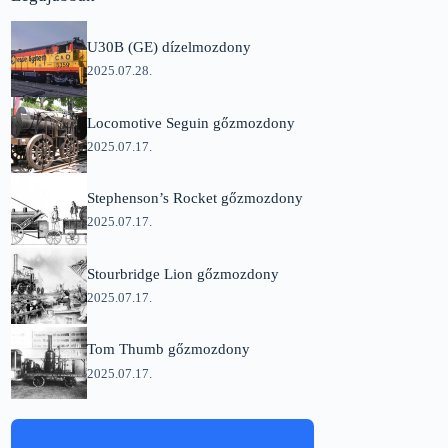
U30B (GE) dízelmozdony
2025.07.28.
Locomotive Seguin gőzmozdony
2025.07.17.
Stephenson’s Rocket gőzmozdony
2025.07.17.
Stourbridge Lion gőzmozdony
2025.07.17.
Tom Thumb gőzmozdony
2025.07.17.