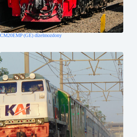
CM20EMP (GE) dízelmozdony