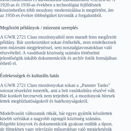
1920-as és 1930-as években a technológiai fejlődésnek
köszönhetően több mozdony modernizálása is megtörtént, ám
az 1950-es évekre többségüket kivonták a forgalomból.
Megőrzött példányok / múzeumi szereplés
A GWR 2721 Class mozdonyaiból nem maradt fenn megőrzött
példány. Bár szerkezetüket sokan értékelték, nem rendelkeznek
sem múzeumi megjelenéssel, sem nosztalgiavonatokban való
részvétellel. A vasútbarát közösség számára történelmi
jelentőségük inkább dokumentációk és archív fotók formájában
érhető el.
Érdekességek és kulturális hatás
A GWR 2721 Class mozdonyokat sokan a „Pannier Tanks”
sorozat részeként ismerték, ami a brit vasútkultúra részévé vált.
Bár konkrét becenevek nem terjedtek el, a mozdonyok híresek
lettek megbízhatóságukról és hatékonyságukról.
Modellvasúti változataik ritkák, bár egyes gyártók készítettek
kisebb szériákat a nagyobb rajongói közösség számára.
Régebbi könyvek és dokumentációk gyakran említik a típust,
de filmekben vagy televíziós műsorokban való megjelenésük