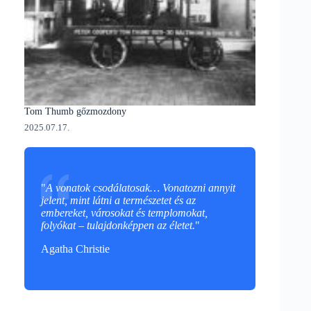
Tom Thumb gőzmozdony
2025.07.17.
"
A vonatok csodálatosak… Vonatozni annyit
jelent, mint látni a természetet és az
embereket, városokat és templomokat,
folyókat – tulajdonképpen az életet.
"
Agatha Christie