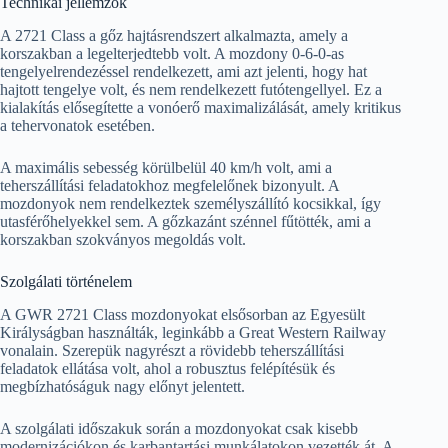
Technikai jellemzők
A 2721 Class a gőz hajtásrendszert alkalmazta, amely a
korszakban a legelterjedtebb volt. A mozdony 0-6-0-as
tengelyelrendezéssel rendelkezett, ami azt jelenti, hogy hat
hajtott tengelye volt, és nem rendelkezett futótengellyel. Ez a
kialakítás elősegítette a vonóerő maximalizálását, amely kritikus
a tehervonatok esetében.
A maximális sebesség körülbelül 40 km/h volt, ami a
teherszállítási feladatokhoz megfelelőnek bizonyult. A
mozdonyok nem rendelkeztek személyszállító kocsikkal, így
utasférőhelyekkel sem. A gőzkazánt szénnel fűtötték, ami a
korszakban szokványos megoldás volt.
Szolgálati történelem
A GWR 2721 Class mozdonyokat elsősorban az Egyesült
Királyságban használták, leginkább a Great Western Railway
vonalain. Szerepük nagyrészt a rövidebb teherszállítási
feladatok ellátása volt, ahol a robusztus felépítésük és
megbízhatóságuk nagy előnyt jelentett.
A szolgálati időszakuk során a mozdonyokat csak kisebb
modernizációkon és karbantartási munkálatokon vezették át. A