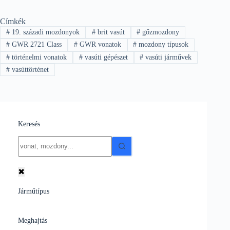
Címkék
#
19. századi mozdonyok
#
brit vasút
#
gőzmozdony
#
GWR 2721 Class
#
GWR vonatok
#
mozdony típusok
#
történelmi vonatok
#
vasúti gépészet
#
vasúti járművek
#
vasúttörténet
Keresés
No
results
✖
Járműtípus
Meghajtás