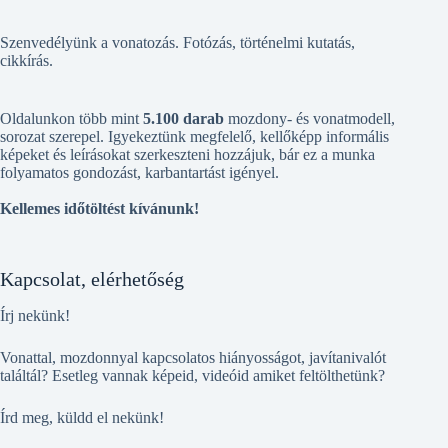
Szenvedélyünk a vonatozás. Fotózás, történelmi kutatás,
cikkírás.
Oldalunkon több mint
5.100 darab
mozdony- és vonatmodell,
sorozat szerepel. Igyekeztünk megfelelő, kellőképp informális
képeket és leírásokat szerkeszteni hozzájuk, bár ez a munka
folyamatos gondozást, karbantartást igényel.
Kellemes időtöltést kívánunk!
Kapcsolat, elérhetőség
Írj nekünk!
Vonattal, mozdonnyal kapcsolatos hiányosságot, javítanivalót
találtál? Esetleg vannak képeid, videóid amiket feltölthetünk?
Írd meg, küldd el nekünk!