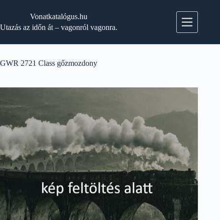
Skip
to
Vonatkatalógus.hu
content
Utazás az időn át – vagonról vagonra.
GWR 2721 Class gőzmozdony