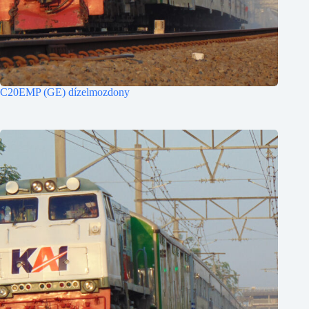
C20EMP (GE) dízelmozdony