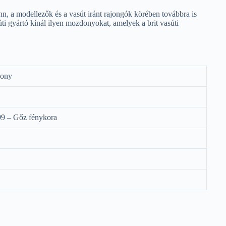
 a modellezők és a vasút iránt rajongók körében továbbra is
i gyártó kínál ilyen mozdonyokat, amelyek a brit vasúti
ony
9 – Gőz fénykora