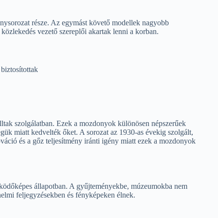
sorozat része. Az egymást követő modellek nagyobb
i közlekedés vezető szereplői akartak lenni a korban.
biztosítottak
ltak szolgálatban. Ezek a mozdonyok különösen népszerűek
gük miatt kedvelték őket. A sorozat az 1930-as évekig szolgált,
ováció és a gőz teljesítmény iránti igény miatt ezek a mozdonyok
ködőképes állapotban. A gyűjteményekbe, múzeumokba nem
nelmi feljegyzésekben és fényképeken élnek.