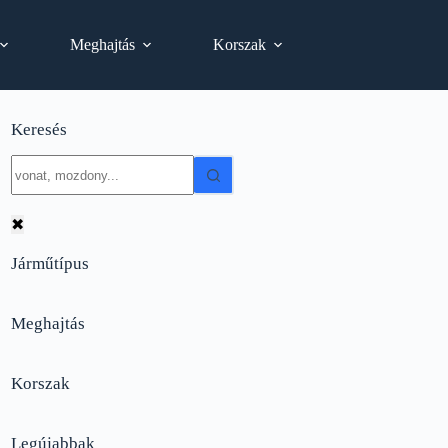
Meghajtás
Korszak
Keresés
No
results
✖
Járműtípus
Meghajtás
Korszak
Legújabbak