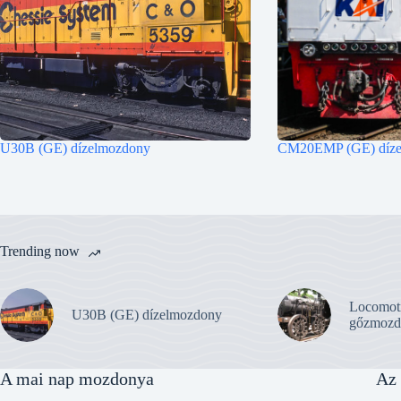
U30B (GE) dízelmozdony
CM20EMP (GE) díze
Trending now
Locomot
U30B (GE) dízelmozdony
gőzmozd
A mai nap mozdonya
Az 