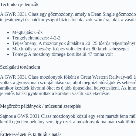
Technikai jellemzők
A GWR 3031 Class egy gőzmozdony, amely a Dean Single gőzmozdony
teljesítményt és hatékonyságot biztosítottak azok számára, akik a vasút
Meghajtás: Gőz
Tengelyelrendezés: 4-2-2
Teljesítmény: A mozdonyok általában 20–25 lóerős teljesítményt 
Maximális sebesség: Képes volt elérni az 80 km/h sebességet
Tömeg: A mozdony tömege körülbelül 47 tonna volt
Szolgálati történelem
A GWR 3031 Class mozdonyok főként a Great Western Railway-nél ál
voltak a gyorsvonati szolgáltatásokra, ahol megbízhatóságuk és sebessé
amikor kezdték kivonni őket és újabb típusokkal helyettesíteni. Az inn
jelentős hatást gyakoroltak a korabeli vasúti közlekedésre.
Megőrzött példányok / múzeumi szereplés
Sajnos a GWR 3031 Class mozdonyok közül egy sem maradt fenn mű
került egyetlen példány sem, így ezek a mozdonyok ma már csak törté
Érdekességek és kulturális hatás