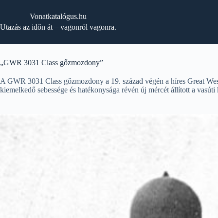
Skip
to
Vonatkatalógus.hu
content
Utazás az időn át – vagonról vagonra.
„GWR 3031 Class gőzmozdony”
A GWR 3031 Class gőzmozdony a 19. század végén a híres Great Weste
kiemelkedő sebessége és hatékonysága révén új mércét állított a vasúti