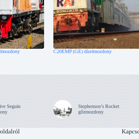
lmozdony
C20EMP (GE) dízelmozdony
ive Seguin
Stephenson’s Rocket
ony
gőzmozdony
oldalról
Kapcso