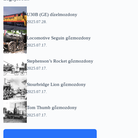
U30B (GE) dízelmozdony
2025.07.28.
Locomotive Seguin gőzmozdony
2025.07.17.
Stephenson’s Rocket gőzmozdony
2025.07.17.
Stourbridge Lion gőzmozdony
2025.07.17.
Tom Thumb gőzmozdony
2025.07.17.