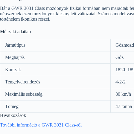
Bár a GWR 3031 Class mozdonyok fizikai formában nem maradtak fenn,
népszerűek ezen mozdonyok kicsinyített változatai. Számos modellvasút
történelem ikonikus részei.
Műszaki adatlap
Járműtípus
Gőzmozd
Meghajtás
Gőz
Korszak
1850–189
Tengelyelrendezés
4-2-2
Maximális sebesség
80 km/h
Tömeg
47 tonna
Hivatkozások
További információ a GWR 3031 Class-ról