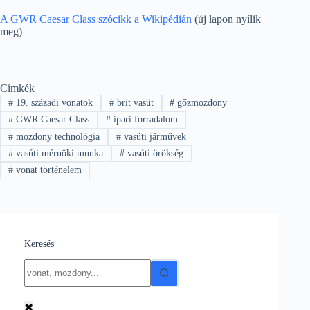
A GWR Caesar Class szócikk a Wikipédián
(új lapon nyílik
meg)
Címkék
#
19. századi vonatok
#
brit vasút
#
gőzmozdony
#
GWR Caesar Class
#
ipari forradalom
#
mozdony technológia
#
vasúti járművek
#
vasúti mérnöki munka
#
vasúti örökség
#
vonat történelem
Keresés
No
results
✖