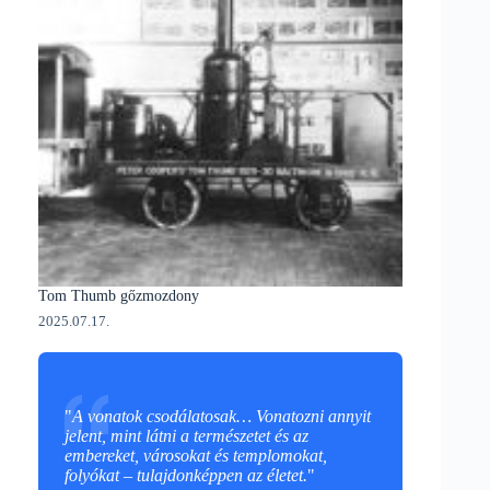
Tom Thumb gőzmozdony
2025.07.17.
"
A vonatok csodálatosak… Vonatozni annyit
jelent, mint látni a természetet és az
embereket, városokat és templomokat,
folyókat – tulajdonképpen az életet.
"