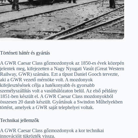
Történeti háttér és gyártás
A GWR Caesar Class gőzmozdonyok az 1850-es évek közepén
jelentek meg, kifejezetten a Nagy Nyugati Vasút (Great Western
Railway, GWR) számára. Ezt a típust Daniel Gooch tervezte,
aki a GWR vezető mérnöke volt. A mozdonyok
kifejlesztésének célja a hatékonyabb és gyorsabb
személyszállítás volt a vasúthálózaton belül. Az első példány
1851-ben készült el. A GWR Caesar Class mozdonyokból
összesen 20 darab készült. Gyártásuk a Swindon Műhelyekben
történt, amelyek a GWR saját telephelyei voltak.
Technikai jellemzők
A GWR Caesar Class gőzmozdonyok a kor technikai
innovációit tükrözték vissza.