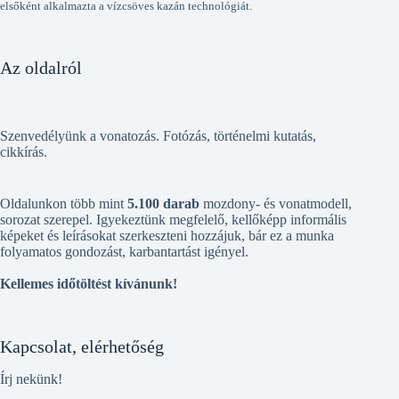
elsőként alkalmazta a vízcsöves kazán technológiát.
Az oldalról
Szenvedélyünk a vonatozás. Fotózás, történelmi kutatás,
cikkírás.
Oldalunkon több mint
5.100 darab
mozdony- és vonatmodell,
sorozat szerepel. Igyekeztünk megfelelő, kellőképp informális
képeket és leírásokat szerkeszteni hozzájuk, bár ez a munka
folyamatos gondozást, karbantartást igényel.
Kellemes időtöltést kívánunk!
Kapcsolat, elérhetőség
Írj nekünk!