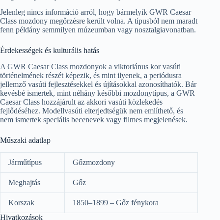
Jelenleg nincs információ arról, hogy bármelyik GWR Caesar
Class mozdony megőrzésre került volna. A típusból nem maradt
fenn példány semmilyen múzeumban vagy nosztalgiavonatban.
Érdekességek és kulturális hatás
A GWR Caesar Class mozdonyok a viktoriánus kor vasúti
történelmének részét képezik, és mint ilyenek, a periódusra
jellemző vasúti fejlesztésekkel és újításokkal azonosíthatók. Bár
kevésbé ismertek, mint néhány későbbi mozdonytípus, a GWR
Caesar Class hozzájárult az akkori vasúti közlekedés
fejlődéséhez. Modellvasúti elterjedtségük nem említhető, és
nem ismertek speciális becenevek vagy filmes megjelenések.
Műszaki adatlap
Járműtípus
Gőzmozdony
Meghajtás
Gőz
Korszak
1850–1899 – Gőz fénykora
Hivatkozások