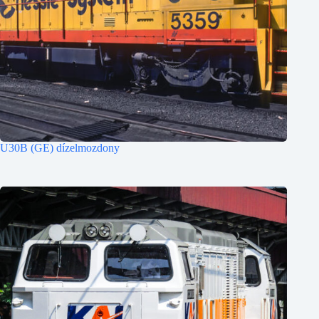
U30B (GE) dízelmozdony