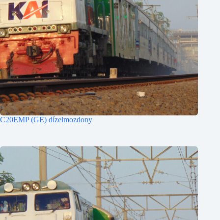
C20EMP (GE) dízelmozdony