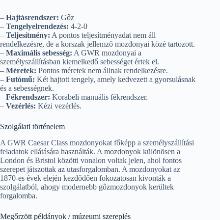
–
Hajtásrendszer:
Gőz
–
Tengelyelrendezés:
4-2-0
–
Teljesítmény:
A pontos teljesítményadat nem áll
rendelkezésre, de a korszak jellemző mozdonyai közé tartozott.
–
Maximális sebesség:
A GWR mozdonyai a
személyszállításban kiemelkedő sebességet értek el.
–
Méretek:
Pontos méretek nem állnak rendelkezésre.
–
Futómű:
Két hajtott tengely, amely kedvezett a gyorsulásnak
és a sebességnek.
–
Fékrendszer:
Korabeli manuális fékrendszer.
–
Vezérlés:
Kézi vezérlés.
Szolgálati történelem
A GWR Caesar Class mozdonyokat főképp a személyszállítási
feladatok ellátására használták. A mozdonyok különösen a
London és Bristol közötti vonalon voltak jelen, ahol fontos
szerepet játszottak az utasforgalomban. A mozdonyokat az
1870-es évek elején kezdődően fokozatosan kivonták a
szolgálatból, ahogy modernebb gőzmozdonyok kerültek
forgalomba.
Megőrzött példányok / múzeumi szereplés