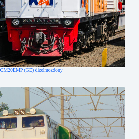
CM20EMP (GE) dízelmozdony