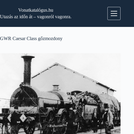
Skip
to
Vonatkatalógus.hu
content
Utazás az időn át – vagonról vagonra.
GWR Caesar Class gőzmozdony