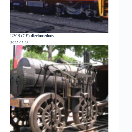
U30B (GE) dízelmozdony
2025.07.28.