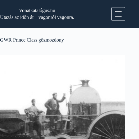
Skip
to
Vonatkatalógus.hu
content
Utazás az időn át – vagonról vagonra.
GWR Prince Class gőzmozdony