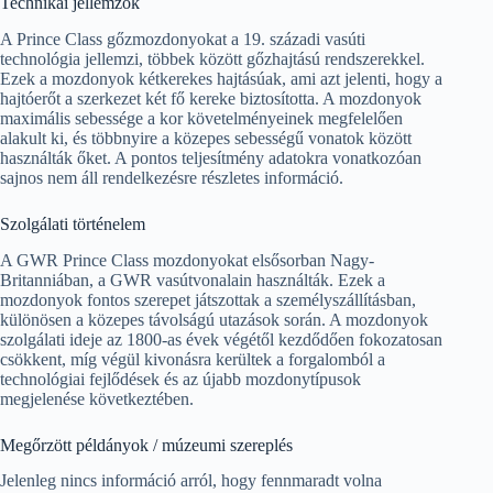
Technikai jellemzők
A Prince Class gőzmozdonyokat a 19. századi vasúti
technológia jellemzi, többek között gőzhajtású rendszerekkel.
Ezek a mozdonyok kétkerekes hajtásúak, ami azt jelenti, hogy a
hajtóerőt a szerkezet két fő kereke biztosította. A mozdonyok
maximális sebessége a kor követelményeinek megfelelően
alakult ki, és többnyire a közepes sebességű vonatok között
használták őket. A pontos teljesítmény adatokra vonatkozóan
sajnos nem áll rendelkezésre részletes információ.
Szolgálati történelem
A GWR Prince Class mozdonyokat elsősorban Nagy-
Britanniában, a GWR vasútvonalain használták. Ezek a
mozdonyok fontos szerepet játszottak a személyszállításban,
különösen a közepes távolságú utazások során. A mozdonyok
szolgálati ideje az 1800-as évek végétől kezdődően fokozatosan
csökkent, míg végül kivonásra kerültek a forgalomból a
technológiai fejlődések és az újabb mozdonytípusok
megjelenése következtében.
Megőrzött példányok / múzeumi szereplés
Jelenleg nincs információ arról, hogy fennmaradt volna