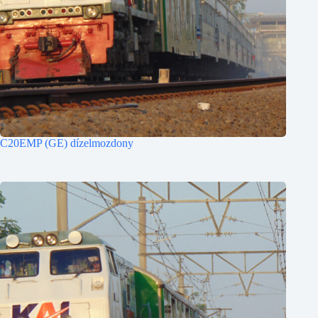
C20EMP (GE) dízelmozdony