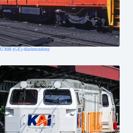
U30B (GE) dízelmozdony