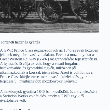
Történeti háttér és gyártás
A GWR Prince Class gőzmozdonyok az 1840-es évek közepén
jelentek meg a brit vasútvonalakon. Ezeket a mozdonyokat a
Great Western Railway (GWR) megrendelésére fejlesztették ki.
A fejlesztés fő célja az volt, hogy a vasúti forgalmat
hatékonyabbá és gyorsabbá tegyék, miközben jól
alkalmazkodnak a korszak igényeihez. Azért is volt fontos a
Prince Class kifejlesztése, mert a vasúti közlekedés gyors
terjedése új, megbízhatóbb mozdonyokat igényelt.
A mozdonyok gyártása 1846-ban kezdődött, és a kivitelezésért
a Swindon Works volt felelős, amely a GWR egyik fő
gyártóhelye volt.