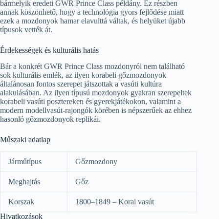
bármelyik eredeti GWR Prince Class példány. Ez részben
annak köszönhető, hogy a technológia gyors fejlődése miatt
ezek a mozdonyok hamar elavulttá váltak, és helyüket újabb
típusok vették át.
Érdekességek és kulturális hatás
Bár a konkrét GWR Prince Class mozdonyról nem található
sok kulturális emlék, az ilyen korabeli gőzmozdonyok
általánosan fontos szerepet játszottak a vasúti kultúra
alakulásában. Az ilyen típusú mozdonyok gyakran szerepeltek
korabeli vasúti posztereken és gyerekjátékokon, valamint a
modern modellvasút-rajongók körében is népszerűek az ehhez
hasonló gőzmozdonyok replikái.
Műszaki adatlap
Járműtípus
Gőzmozdony
Meghajtás
Gőz
Korszak
1800–1849 – Korai vasút
Hivatkozások