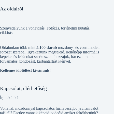
Az oldalról
Szenvedélyünk a vonatozás. Fotózás, történelmi kutatás,
cikkírás.
Oldalunkon több mint
5.100 darab
mozdony- és vonatmodell,
sorozat szerepel. Igyekeztünk megfelelő, kellőképp informális
képeket és leírásokat szerkeszteni hozzájuk, bár ez a munka
folyamatos gondozást, karbantartást igényel.
Kellemes időtöltést kívánunk!
Kapcsolat, elérhetőség
Írj nekünk!
Vonattal, mozdonnyal kapcsolatos hiányosságot, javítanivalót
találtál? Esetleg vannak képeid, videóid amiket feltölthetünk?