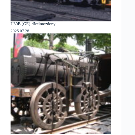
U30B (GE) dízelmozdony
2025.07.28.