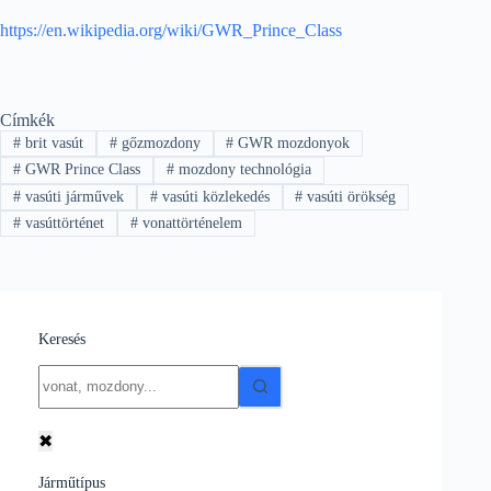
https://en.wikipedia.org/wiki/GWR_Prince_Class
Címkék
#
brit vasút
#
gőzmozdony
#
GWR mozdonyok
#
GWR Prince Class
#
mozdony technológia
#
vasúti járművek
#
vasúti közlekedés
#
vasúti örökség
#
vasúttörténet
#
vonattörténelem
Keresés
No
results
✖
Járműtípus