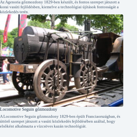
Az Agenoria gőzmozdony 1829-ben készült, és fontos szerepet játszott a
korai vasúti fejlődésben, kiemelve a technológiai újítások fontosságát a
közlekedés terén.
Locomotive Seguin gőzmozdony
A Locomotive Seguin gőzmozdony 1829-ben épült Franciaországban, és
úttörő szerepet játszott a vasúti közlekedés fejlődésében azáltal, hogy
elsőként alkalmazta a vízcsöves kazán technológiát.