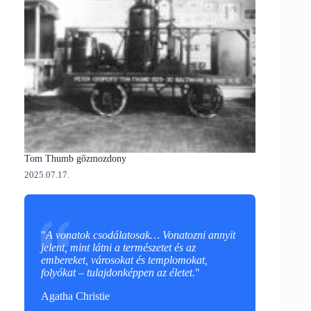
Tom Thumb gőzmozdony
2025.07.17.
"
A vonatok csodálatosak… Vonatozni annyit
jelent, mint látni a természetet és az
embereket, városokat és templomokat,
folyókat – tulajdonképpen az életet.
"
Agatha Christie