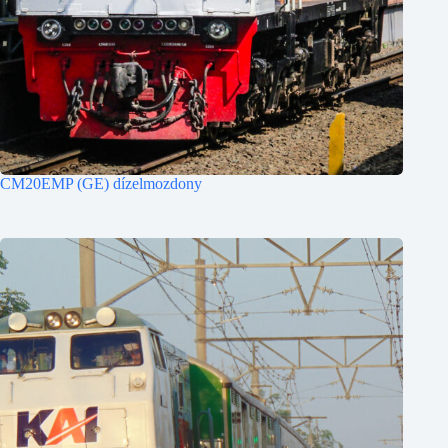
CM20EMP (GE) dízelmozdony