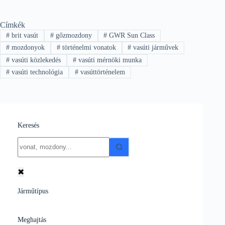
Címkék
#
brit vasút
#
gőzmozdony
#
GWR Sun Class
#
mozdonyok
#
történelmi vonatok
#
vasúti járművek
#
vasúti közlekedés
#
vasúti mérnöki munka
#
vasúti technológia
#
vasúttörténelem
Keresés
No
results
✖
Járműtípus
Meghajtás