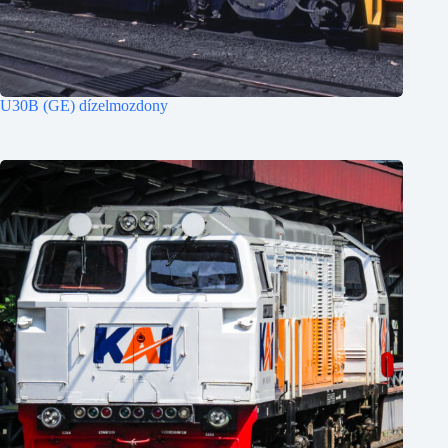
U30B (GE) dízelmozdony