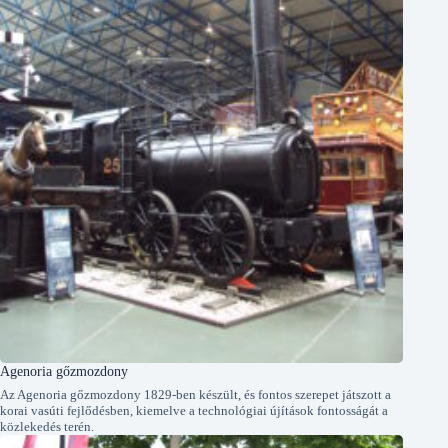
Agenoria gőzmozdony
Az Agenoria gőzmozdony 1829-ben készült, és fontos szerepet játszott a
korai vasúti fejlődésben, kiemelve a technológiai újítások fontosságát a
közlekedés terén.