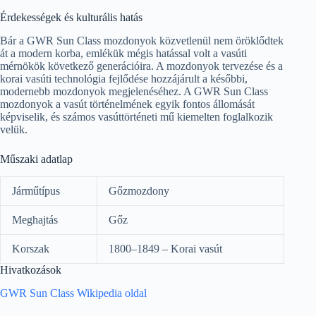
Érdekességek és kulturális hatás
Bár a GWR Sun Class mozdonyok közvetlenül nem öröklődtek
át a modern korba, emlékük mégis hatással volt a vasúti
mérnökök következő generációira. A mozdonyok tervezése és a
korai vasúti technológia fejlődése hozzájárult a későbbi,
modernebb mozdonyok megjelenéséhez. A GWR Sun Class
mozdonyok a vasút történelmének egyik fontos állomását
képviselik, és számos vasúttörténeti mű kiemelten foglalkozik
velük.
Műszaki adatlap
Járműtípus
Gőzmozdony
Meghajtás
Gőz
Korszak
1800–1849 – Korai vasút
Hivatkozások
GWR Sun Class Wikipedia oldal