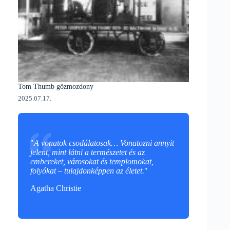
Tom Thumb gőzmozdony
2025.07.17.
"
A vonatok csodálatosak… Vonatozni annyit
jelent, mint látni a természetet és az
embereket, városokat és templomokat,
folyókat – tulajdonképpen az életet.
"
Agatha Christie