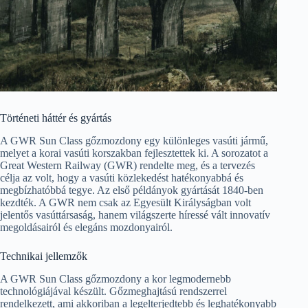
Történeti háttér és gyártás
A GWR Sun Class gőzmozdony egy különleges vasúti jármű,
melyet a korai vasúti korszakban fejlesztettek ki. A sorozatot a
Great Western Railway (GWR) rendelte meg, és a tervezés
célja az volt, hogy a vasúti közlekedést hatékonyabbá és
megbízhatóbbá tegye. Az első példányok gyártását 1840-ben
kezdték. A GWR nem csak az Egyesült Királyságban volt
jelentős vasúttársaság, hanem világszerte híressé vált innovatív
megoldásairól és elegáns mozdonyairól.
Technikai jellemzők
A GWR Sun Class gőzmozdony a kor legmodernebb
technológiájával készült. Gőzmeghajtású rendszerrel
rendelkezett, ami akkoriban a legelterjedtebb és leghatékonyabb