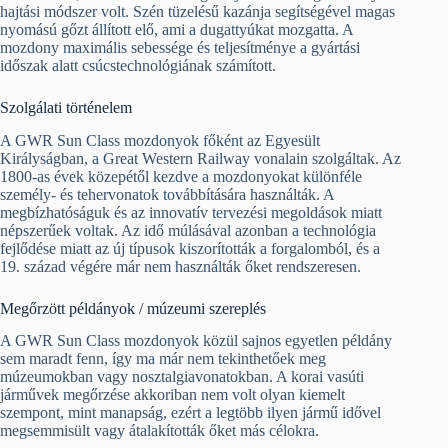
hajtási módszer volt. Szén tüzelésű kazánja segítségével magas
nyomású gőzt állított elő, ami a dugattyúkat mozgatta. A
mozdony maximális sebessége és teljesítménye a gyártási
időszak alatt csúcstechnológiának számított.
Szolgálati történelem
A GWR Sun Class mozdonyok főként az Egyesült
Királyságban, a Great Western Railway vonalain szolgáltak. Az
1800-as évek közepétől kezdve a mozdonyokat különféle
személy- és tehervonatok továbbítására használták. A
megbízhatóságuk és az innovatív tervezési megoldások miatt
népszerűek voltak. Az idő múlásával azonban a technológia
fejlődése miatt az új típusok kiszorították a forgalomból, és a
19. század végére már nem használták őket rendszeresen.
Megőrzött példányok / múzeumi szereplés
A GWR Sun Class mozdonyok közül sajnos egyetlen példány
sem maradt fenn, így ma már nem tekinthetőek meg
múzeumokban vagy nosztalgiavonatokban. A korai vasúti
járművek megőrzése akkoriban nem volt olyan kiemelt
szempont, mint manapság, ezért a legtöbb ilyen jármű idővel
megsemmisült vagy átalakították őket más célokra.