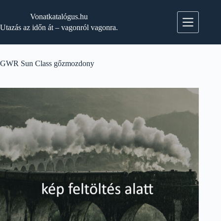
Skip
to
Vonatkatalógus.hu
content
Utazás az időn át – vagonról vagonra.
GWR Sun Class gőzmozdony