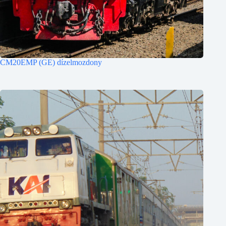
CM20EMP (GE) dízelmozdony