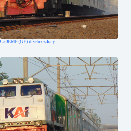
C20EMP (GE) dízelmozdony