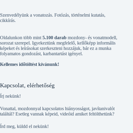
Szenvedélyünk a vonatozás. Fotózás, történelmi kutatás,
cikkírás.
Oldalunkon több mint
5.100 darab
mozdony- és vonatmodell,
sorozat szerepel. Igyekeztünk megfelelő, kellőképp informális
képeket és leírásokat szerkeszteni hozzájuk, bár ez a munka
folyamatos gondozást, karbantartást igényel.
Kellemes időtöltést kívánunk!
Kapcsolat, elérhetőség
Írj nekünk!
Vonattal, mozdonnyal kapcsolatos hiányosságot, javítanivalót
találtál? Esetleg vannak képeid, videóid amiket feltölthetünk?
Írd meg, küldd el nekünk!