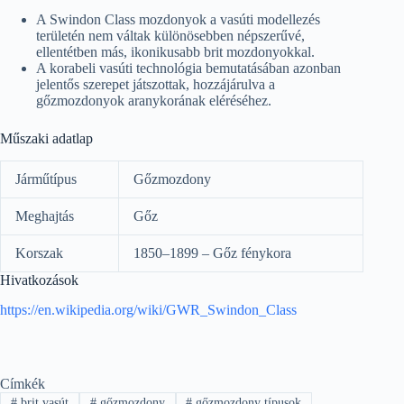
A Swindon Class mozdonyok a vasúti modellezés
területén nem váltak különösebben népszerűvé,
ellentétben más, ikonikusabb brit mozdonyokkal.
A korabeli vasúti technológia bemutatásában azonban
jelentős szerepet játszottak, hozzájárulva a
gőzmozdonyok aranykorának eléréséhez.
Műszaki adatlap
Járműtípus
Gőzmozdony
Meghajtás
Gőz
Korszak
1850–1899 – Gőz fénykora
Hivatkozások
https://en.wikipedia.org/wiki/GWR_Swindon_Class
Címkék
#
brit vasút
#
gőzmozdony
#
gőzmozdony típusok