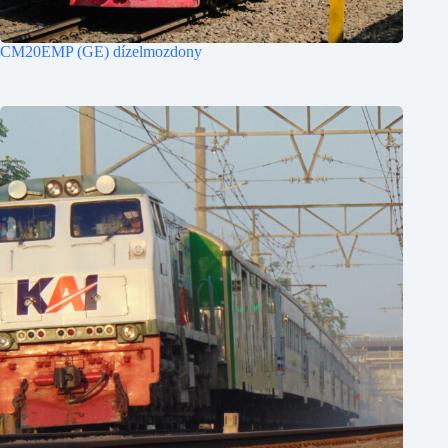
CM20EMP (GE) dízelmozdony