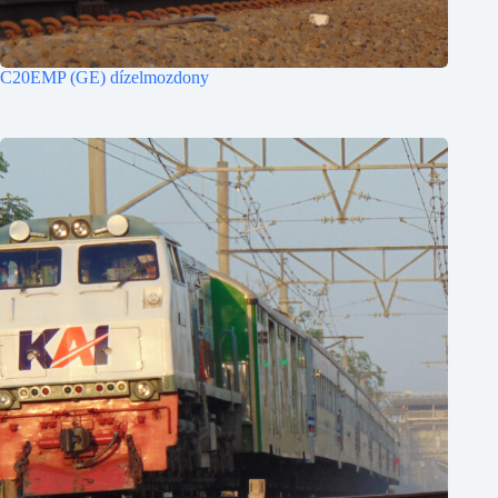
C20EMP (GE) dízelmozdony