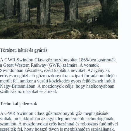
Történeti háttér és gyártás
A GWR Swindon Class gőzmozdonyokat 1865-ben gyártották
a Great Western Railway (GWR) számára. A vonatok
Swindonban készültek, ezért kapták a nevüket. Az igény az
erős és megbízható gőzmozdonyokra az ipari forradalom idején
merült fel, amikor a vasúti közlekedés gyors fejlődésnek indult
Nagy-Britanniában. A mozdonyok célja, hogy hatékonyabban
szállítsák az utasokat és árukat.
Technikai jellemzők
A GWR Swindon Class gőzmozdonyok gőz meghajtásúak
voltak, ami akkoriban az egyik legmodernebb technológiának
számított. A mozdonyokat erős kazánnal és robosztus futóművel
szerelték fel, hogy hosszú távon is megbízhatóan szolgáljanak.