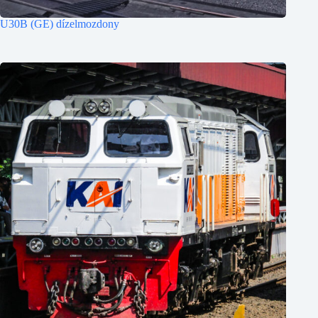
U30B (GE) dízelmozdony