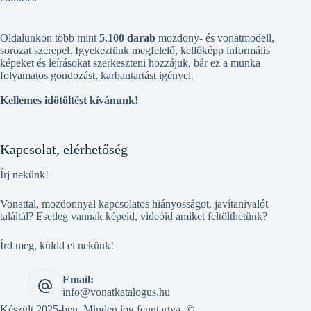
Oldalunkon több mint
5.100 darab
mozdony- és vonatmodell,
sorozat szerepel. Igyekeztünk megfelelő, kellőképp informális
képeket és leírásokat szerkeszteni hozzájuk, bár ez a munka
folyamatos gondozást, karbantartást igényel.
Kellemes időtöltést kívánunk!
Kapcsolat, elérhetőség
Írj nekünk!
Vonattal, mozdonnyal kapcsolatos hiányosságot, javítanivalót
találtál? Esetleg vannak képeid, videóid amiket feltölthetünk?
Írd meg, küldd el nekünk!
Email:
info@vonatkatalogus.hu
Készült 2025-ben. Minden jog fenntartva. ©