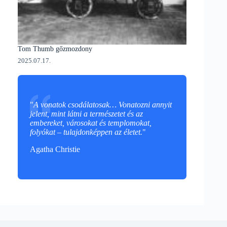
Tom Thumb gőzmozdony
2025.07.17.
"
A vonatok csodálatosak… Vonatozni annyit
jelent, mint látni a természetet és az
embereket, városokat és templomokat,
folyókat – tulajdonképpen az életet.
"
Agatha Christie