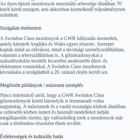
Az ilyen típusú mozdonyok maximális sebessége általában 70
km/h körül mozgott, ami akkoriban kiemelkedő teljesítménynek
számított.
Szolgálati történelem
A Swindon Class mozdonyok a GWR hálózatán üzemeltek,
amely kiterjedt Angliára és Wales egyes részeire. Szerepet
kaptak mind az elővárosi, mind a távolsági személyszállításban,
valamint a teherszállításban is. A gőzmozdonyokat a
századfordulón kezdték lecserélni modernebb dízel- és
elektromos vonatokkal. A Swindon Class mozdonyok
kivonására a szolgálatból a 20. század elején került sor.
Megőrzött példányok / múzeumi szereplés
Nincs információ arról, hogy a GWR Swindon Class
gőzmozdonyok közül bármelyik is fennmaradt volna
napjainkig. A múzeumok és a vasúti nosztalgia klubok általában
a szélesebb körben ismert és használt modelleket tartják
megállapodás szerint, így valószínűleg ezek a mozdonyok már
csak a történelem részeként élnek tovább.
Érdekességek és kulturális hatás