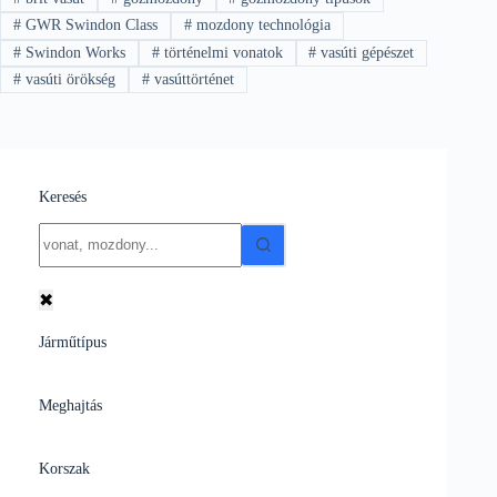
#
GWR Swindon Class
#
mozdony technológia
#
Swindon Works
#
történelmi vonatok
#
vasúti gépészet
#
vasúti örökség
#
vasúttörténet
Keresés
No
results
✖
Járműtípus
Meghajtás
Korszak