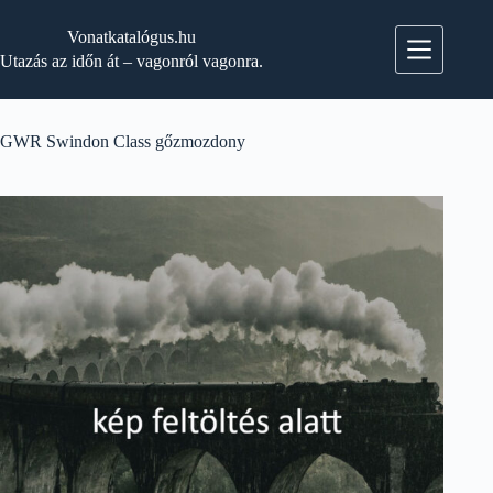
Skip
to
Vonatkatalógus.hu
content
Utazás az időn át – vagonról vagonra.
GWR Swindon Class gőzmozdony