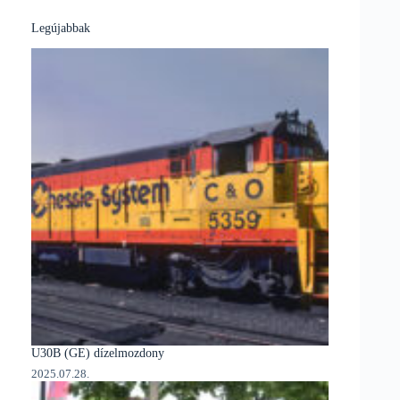
Legújabbak
U30B (GE) dízelmozdony
2025.07.28.