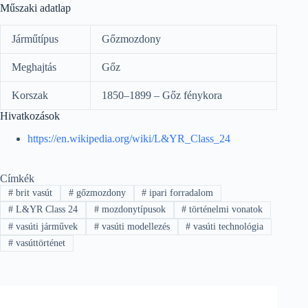
Műszaki adatlap
Járműtípus
Gőzmozdony
Meghajtás
Gőz
Korszak
1850–1899 – Gőz fénykora
Hivatkozások
https://en.wikipedia.org/wiki/L&YR_Class_24
Címkék
#
brit vasút
#
gőzmozdony
#
ipari forradalom
#
L&YR Class 24
#
mozdonytípusok
#
történelmi vonatok
#
vasúti járművek
#
vasúti modellezés
#
vasúti technológia
#
vasúttörténet