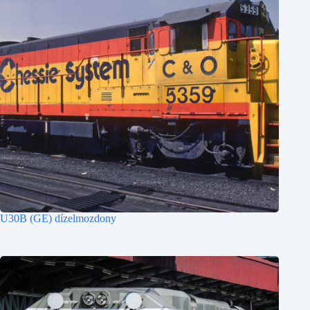
U30B (GE) dízelmozdony