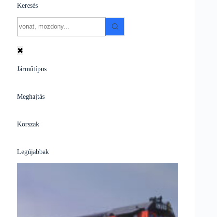
Keresés
No
results
✖
Járműtípus
Meghajtás
Korszak
Legújabbak