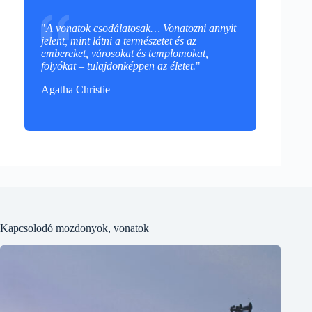
"
A vonatok csodálatosak… Vonatozni annyit
jelent, mint látni a természetet és az
embereket, városokat és templomokat,
folyókat – tulajdonképpen az életet.
"
Agatha Christie
Kapcsolodó mozdonyok, vonatok