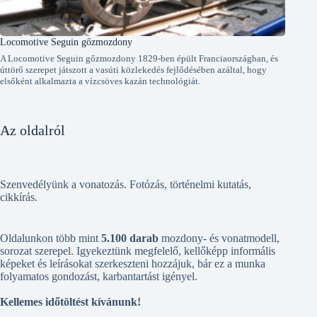
Locomotive Seguin gőzmozdony
A Locomotive Seguin gőzmozdony 1829-ben épült Franciaországban, és
úttörő szerepet játszott a vasúti közlekedés fejlődésében azáltal, hogy
elsőként alkalmazta a vízcsöves kazán technológiát.
Az oldalról
Szenvedélyünk a vonatozás. Fotózás, történelmi kutatás,
cikkírás.
Oldalunkon több mint
5.100 darab
mozdony- és vonatmodell,
sorozat szerepel. Igyekeztünk megfelelő, kellőképp informális
képeket és leírásokat szerkeszteni hozzájuk, bár ez a munka
folyamatos gondozást, karbantartást igényel.
Kellemes időtöltést kívánunk!