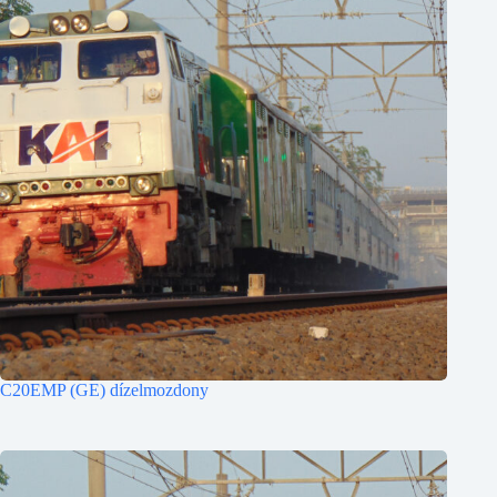
C20EMP (GE) dízelmozdony