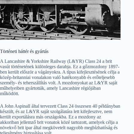
Történeti háttér és gyártás
A Lancashire & Yorkshire Railway (L&YR) Class 24 a brit
vasút történetének különleges darabja. Ez a gőzmozdony 1897-
ben került először a vágányokra. A típus kifejlesztésének célja a
közép-britanniai vonalakon való hatékonyabb és erőteljesebb
személy- és teherszállítás volt. A mozdonyokat az L&YR saját
műhelyeiben gyártották, amely Lancashire régiójában
működött.
A John Aspinall által tervezett Class 24 összesen 40 példányban
készült, és az L&YR saját szolgálatára lett kifejlesztve, nem
került exportálásra más országokba. Ez a mozdony az
akkoriban jellemző brit vonatok közé tartozott, amelyek célja a
növekvő brit ipar által megkövetelt nagyobb megbízhatóság és
teljesítmény biztosítása volt.