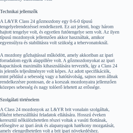
Technikai jellemzők
A L&YR Class 24 gőzmozdony egy 0-6-0 típusú
tengelyelrendezéssel rendelkezett. Ez azt jelenti, hogy három
hajtott tengelye volt, és egyetlen futótengelye sem volt. Az ilyen
típusú mozdonyok jellemzően akkor használtak, amikor
egyensúlyra és stabilitásra volt szükség a tehervonatoknál.
A mozdony gőzhajtással működött, amely akkoriban az ipari
forradalom egyik alappillére volt. A gőzmozdonyokat az ipari
kapacitások maximális kihasználására tervezték, így a Class 24
is jelentős teljesítményre volt képes. Az adott specifikációk,
mint például a sebesség vagy a hatótávolság, sajnos nem állnak
rendelkezésre pontosan, de a korszak mozdonyaira jellemzően
közepes sebesség és nagy tolóerő lehetett az erőssége.
Szolgálati történelem
A Class 24 mozdonyok az L&YR brit vonalain szolgáltak,
főként teherszállítási feladatok ellátására. Hosszú éveken
keresztül nélkülözhetetlen részei voltak a vasúti flottának,
elősegítve az ipari áruk és alapanyagok hatékony mozgatását,
amely elengedhetetlen volt a brit ipari növekedéshez.