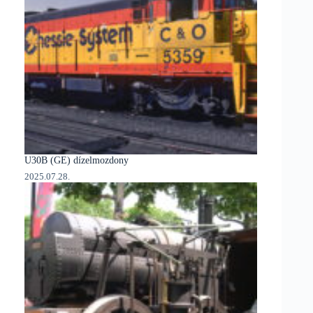
U30B (GE) dízelmozdony
2025.07.28.