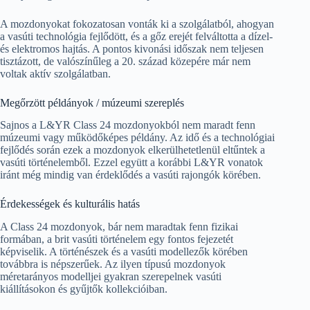
A mozdonyokat fokozatosan vonták ki a szolgálatból, ahogyan
a vasúti technológia fejlődött, és a gőz erejét felváltotta a dízel-
és elektromos hajtás. A pontos kivonási időszak nem teljesen
tisztázott, de valószínűleg a 20. század közepére már nem
voltak aktív szolgálatban.
Megőrzött példányok / múzeumi szereplés
Sajnos a L&YR Class 24 mozdonyokból nem maradt fenn
múzeumi vagy működőképes példány. Az idő és a technológiai
fejlődés során ezek a mozdonyok elkerülhetetlenül eltűntek a
vasúti történelemből. Ezzel együtt a korábbi L&YR vonatok
iránt még mindig van érdeklődés a vasúti rajongók körében.
Érdekességek és kulturális hatás
A Class 24 mozdonyok, bár nem maradtak fenn fizikai
formában, a brit vasúti történelem egy fontos fejezetét
képviselik. A történészek és a vasúti modellezők körében
továbbra is népszerűek. Az ilyen típusú mozdonyok
méretarányos modelljei gyakran szerepelnek vasúti
kiállításokon és gyűjtők kollekcióiban.