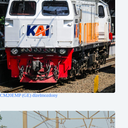
CM20EMP (GE) dízelmozdony