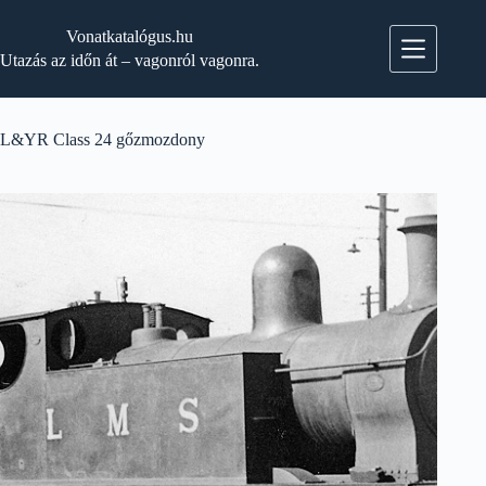
Skip
to
Vonatkatalógus.hu
content
Utazás az időn át – vagonról vagonra.
L&YR Class 24 gőzmozdony