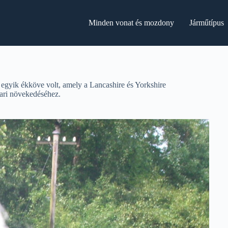
Minden vonat és mozdony
Járműtípus
gyik ékköve volt, amely a Lancashire és Yorkshire
ipari növekedéséhez.