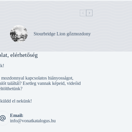
Stourbridge Lion gőzmozdony
lat, elérhetőség
nk!
, mozdonnyal kapcsolatos hiányosságot,
alót találtál? Esetleg vannak képeid, videóid
eltölthetünk?
 küldd el nekünk!
Email:
info@vonatkatalogus.hu