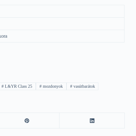
kora
#
L&YR Class 25
#
mozdonyok
#
vasútbarátok