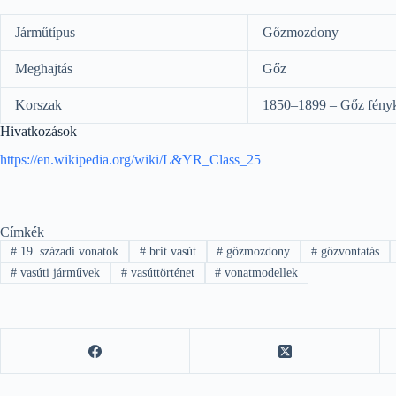
Járműtípus
Gőzmozdony
Meghajtás
Gőz
Korszak
1850–1899 – Gőz fény
Hivatkozások
https://en.wikipedia.org/wiki/L&YR_Class_25
Címkék
#
19. századi vonatok
#
brit vasút
#
gőzmozdony
#
gőzvontatás
#
vasúti járművek
#
vasúttörténet
#
vonatmodellek