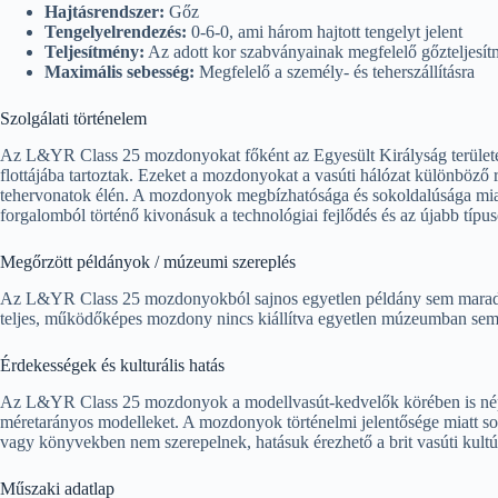
Hajtásrendszer:
Gőz
Tengelyelrendezés:
0-6-0, ami három hajtott tengelyt jelent
Teljesítmény:
Az adott kor szabványainak megfelelő gőzteljesí
Maximális sebesség:
Megfelelő a személy- és teherszállításra
Szolgálati történelem
Az L&YR Class 25 mozdonyokat főként az Egyesült Királyság területé
flottájába tartoztak. Ezeket a mozdonyokat a vasúti hálózat különböző 
tehervonatok élén. A mozdonyok megbízhatósága és sokoldalúsága miatt 
forgalomból történő kivonásuk a technológiai fejlődés és az újabb típus
Megőrzött példányok / múzeumi szereplés
Az L&YR Class 25 mozdonyokból sajnos egyetlen példány sem maradt f
teljes, működőképes mozdony nincs kiállítva egyetlen múzeumban sem
Érdekességek és kulturális hatás
Az L&YR Class 25 mozdonyok a modellvasút-kedvelők körében is népsz
méretarányos modelleket. A mozdonyok történelmi jelentősége miatt sok
vagy könyvekben nem szerepelnek, hatásuk érezhető a brit vasúti kultú
Műszaki adatlap