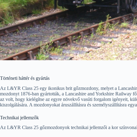
Történeti háttér és gyártás
Az L&YR Class 25 egy ikonikus brit gőzmozdony, melyet a Lancashire
mozdonyt 1876-ban gyártották, a Lancashire and Yorkshire Railway főm
az volt, hogy kielégítse az egyre növekvő vasúti forgalom igényeit, kü
kiszolgálására. A mozdonyokat áruszállításra és személyszállításra egya
Technikai jellemzők
Az L&YR Class 25 gőzmozdonyok technikai jellemzői a kor színvonalá