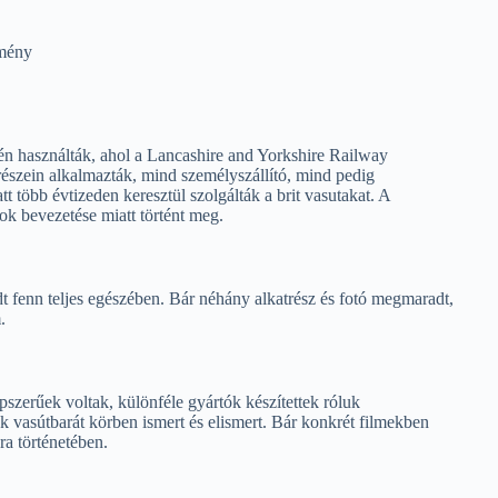
tmény
n használták, ahol a Lancashire and Yorkshire Railway
részein alkalmazták, mind személyszállító, mind pedig
több évtizeden keresztül szolgálták a brit vasutakat. A
ok bevezetése miatt történt meg.
enn teljes egészében. Bár néhány alkatrész és fotó megmaradt,
.
erűek voltak, különféle gyártók készítettek róluk
 vasútbarát körben ismert és elismert. Bár konkrét filmekben
ra történetében.