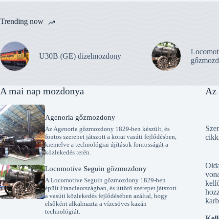
Trending now
Locomot
U30B (GE) dízelmozdony
gőzmozd
A mai nap mozdonya
Az 
Agenoria gőzmozdony
Szen
Az Agenoria gőzmozdony 1829-ben készült, és
fontos szerepet játszott a korai vasúti fejlődésben,
cikk
kiemelve a technológiai újítások fontosságát a
közlekedés terén.
Old
Locomotive Seguin gőzmozdony
vona
A Locomotive Seguin gőzmozdony 1829-ben
kell
épült Franciaországban, és úttörő szerepet játszott
hozz
a vasúti közlekedés fejlődésében azáltal, hogy
karb
elsőként alkalmazta a vízcsöves kazán
technológiát.
Kell