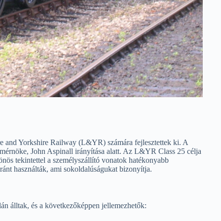
 and Yorkshire Railway (L&YR) számára fejlesztettek ki. A
érnöke, John Aspinall irányítása alatt. Az L&YR Class 25 célja
lönös tekintettel a személyszállító vonatok hatékonyabb
ránt használták, ami sokoldalúságukat bizonyítja.
n álltak, és a következőképpen jellemezhetők: