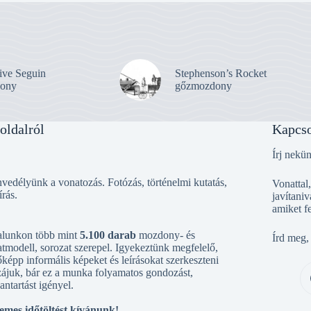
ive Seguin
Stephenson’s Rocket
ony
gőzmozdony
oldalról
Kapcso
Írj nekü
vedélyünk a vonatozás. Fotózás, történelmi kutatás,
Vonattal
írás.
javítaniv
amiket f
alunkon több mint
5.100 darab
mozdony- és
Írd meg,
tmodell, sorozat szerepel. Igyekeztünk megfelelő,
őképp informális képeket és leírásokat szerkeszteni
ájuk, bár ez a munka folyamatos gondozást,
antartást igényel.
emes időtöltést kívánunk!