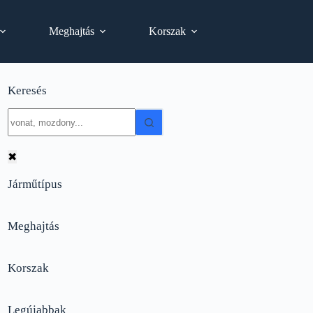
Meghajtás
Korszak
Keresés
No
results
✖
Járműtípus
Meghajtás
Korszak
Legújabbak