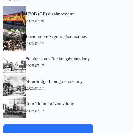
U30B (GE) dízelmozdony
2025.07.28.
Locomotive Seguin gőzmozdony
2025.07.17.
Stephenson’s Rocket gőzmozdony
2025.07.17.
Stourbridge Lion gőzmozdony
2025.07.17.
Tom Thumb gőzmozdony
2025.07.17.