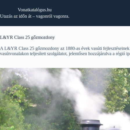
Skip
to
Vonatkatalógus.hu
content
Utazás az időn át – vagonról vagonra.
L&YR Class 25 gőzmozdony
A L&YR Class 25 gőzmozdony az 1880-as évek vasúti fejlesztéseinek e
vasútvonalakon teljesített szolgálatot, jelentősen hozzájárulva a régió 