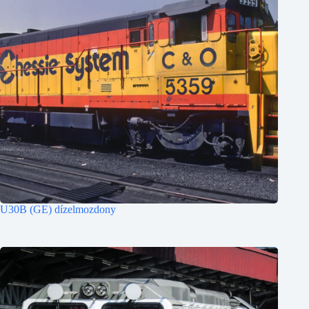
U30B (GE) dízelmozdony