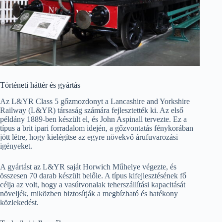
Történeti háttér és gyártás
Az L&YR Class 5 gőzmozdonyt a Lancashire and Yorkshire
Railway (L&YR) társaság számára fejlesztették ki. Az első
példány 1889-ben készült el, és John Aspinall tervezte. Ez a
típus a brit ipari forradalom idején, a gőzvontatás fénykorában
jött létre, hogy kielégítse az egyre növekvő árufuvarozási
igényeket.
A gyártást az L&YR saját Horwich Műhelye végezte, és
összesen 70 darab készült belőle. A típus kifejlesztésének fő
célja az volt, hogy a vasútvonalak teherszállítási kapacitását
növeljék, miközben biztosítják a megbízható és hatékony
közlekedést.