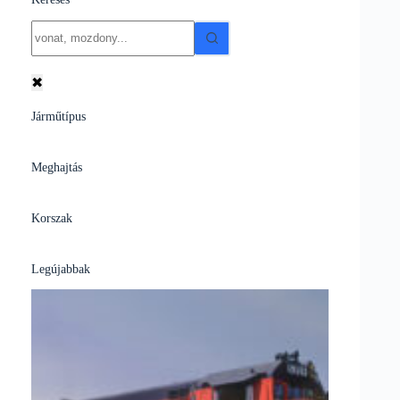
No
results
✖
Járműtípus
Meghajtás
Korszak
Legújabbak