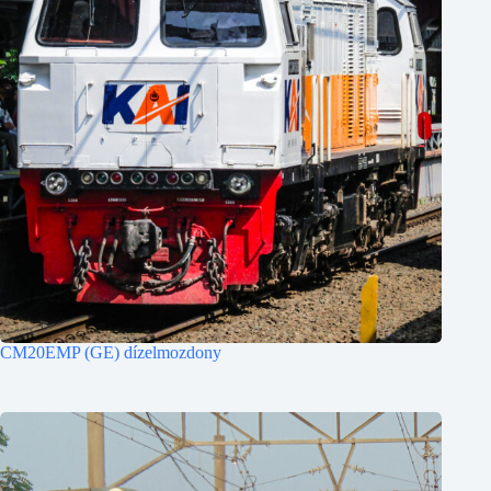
CM20EMP (GE) dízelmozdony