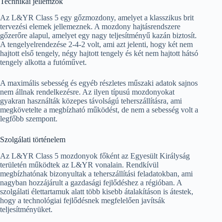
Technikai jellemzők
Az L&YR Class 5 egy gőzmozdony, amelyet a klasszikus brit
tervezési elemek jellemeznek. A mozdony hajtásrendszere
gőzerőre alapul, amelyet egy nagy teljesítményű kazán biztosít.
A tengelyelrendezése 2-4-2 volt, ami azt jelenti, hogy két nem
hajtott első tengely, négy hajtott tengely és két nem hajtott hátsó
tengely alkotta a futóművet.
A maximális sebesség és egyéb részletes műszaki adatok sajnos
nem állnak rendelkezésre. Az ilyen típusú mozdonyokat
gyakran használták közepes távolságú teherszállításra, ami
megkövetelte a megbízható működést, de nem a sebesség volt a
legfőbb szempont.
Szolgálati történelem
Az L&YR Class 5 mozdonyok főként az Egyesült Királyság
területén működtek az L&YR vonalain. Rendkívül
megbízhatónak bizonyultak a teherszállítási feladatokban, ami
nagyban hozzájárult a gazdasági fejlődéshez a régióban. A
szolgálati élettartamuk alatt több kisebb átalakításon is átestek,
hogy a technológiai fejlődésnek megfelelően javítsák
teljesítményüket.