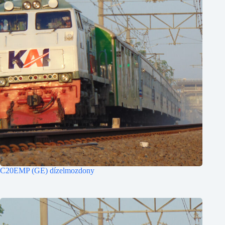
C20EMP (GE) dízelmozdony