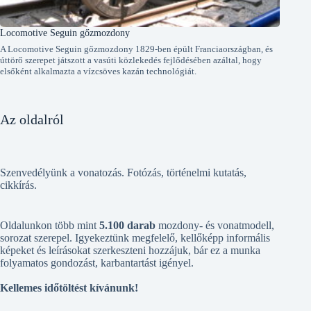
Locomotive Seguin gőzmozdony
A Locomotive Seguin gőzmozdony 1829-ben épült Franciaországban, és
úttörő szerepet játszott a vasúti közlekedés fejlődésében azáltal, hogy
elsőként alkalmazta a vízcsöves kazán technológiát.
Az oldalról
Szenvedélyünk a vonatozás. Fotózás, történelmi kutatás,
cikkírás.
Oldalunkon több mint
5.100 darab
mozdony- és vonatmodell,
sorozat szerepel. Igyekeztünk megfelelő, kellőképp informális
képeket és leírásokat szerkeszteni hozzájuk, bár ez a munka
folyamatos gondozást, karbantartást igényel.
Kellemes időtöltést kívánunk!