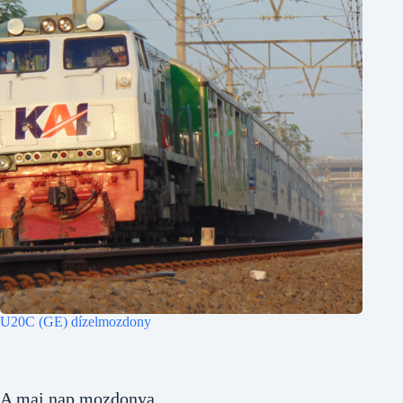
U20C (GE) dízelmozdony
A mai nap mozdonya