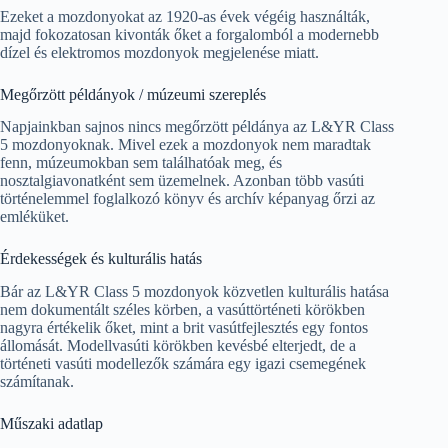
Ezeket a mozdonyokat az 1920-as évek végéig használták,
majd fokozatosan kivonták őket a forgalomból a modernebb
dízel és elektromos mozdonyok megjelenése miatt.
Megőrzött példányok / múzeumi szereplés
Napjainkban sajnos nincs megőrzött példánya az L&YR Class
5 mozdonyoknak. Mivel ezek a mozdonyok nem maradtak
fenn, múzeumokban sem találhatóak meg, és
nosztalgiavonatként sem üzemelnek. Azonban több vasúti
történelemmel foglalkozó könyv és archív képanyag őrzi az
emléküket.
Érdekességek és kulturális hatás
Bár az L&YR Class 5 mozdonyok közvetlen kulturális hatása
nem dokumentált széles körben, a vasúttörténeti körökben
nagyra értékelik őket, mint a brit vasútfejlesztés egy fontos
állomását. Modellvasúti körökben kevésbé elterjedt, de a
történeti vasúti modellezők számára egy igazi csemegének
számítanak.
Műszaki adatlap