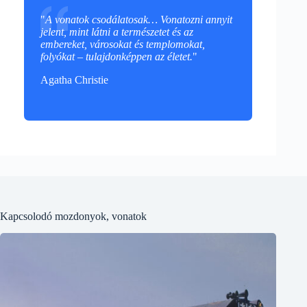
"
A vonatok csodálatosak… Vonatozni annyit
jelent, mint látni a természetet és az
embereket, városokat és templomokat,
folyókat – tulajdonképpen az életet.
"
Agatha Christie
Kapcsolodó mozdonyok, vonatok