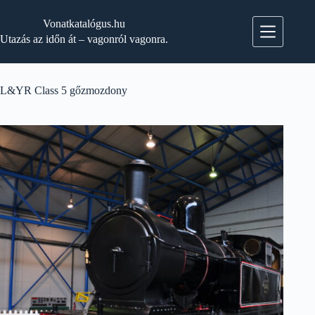
Skip
to
Vonatkatalógus.hu
content
Utazás az időn át – vagonról vagonra.
L&YR Class 5 gőzmozdony