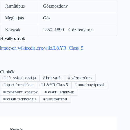
Járműtípus
Gőzmozdony
Meghajtás
Gőz
Korszak
1850–1899 – Gőz fénykora
Hivatkozások
https://en.wikipedia.org/wiki/L&YR_Class_5
Címkék
#
19. század vasútja
#
brit vasút
#
gőzmozdony
#
ipari forradalom
#
L&YR Class 5
#
mozdonytípusok
#
történelmi vonatok
#
vasúti járművek
#
vasúti technológia
#
vasúttörténet
Keresés