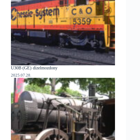
U30B (GE) dízelmozdony
2025.07.28.