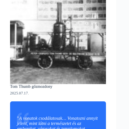
Tom Thumb gőzmozdony
2025.07.17.
"
A vonatok csodálatosak… Vonatozni annyit
jelent, mint látni a természetet és az
embereket, városokat és templomokat,