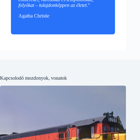
folyókat – tulajdonképpen az életet.
"
Agatha Christie
Kapcsolodó mozdonyok, vonatok