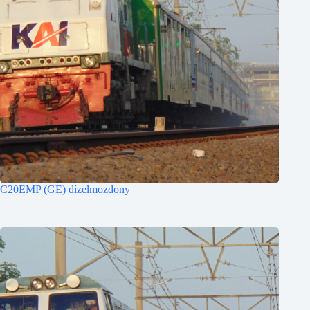
C20EMP (GE) dízelmozdony