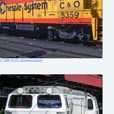
U30B (GE) dízelmozdony