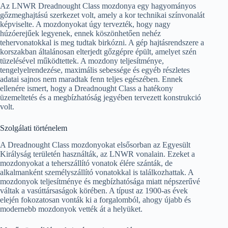
Az LNWR Dreadnought Class mozdonya egy hagyományos
gőzmeghajtású szerkezet volt, amely a kor technikai színvonalát
képviselte. A mozdonyokat úgy tervezték, hogy nagy
húzóerejűek legyenek, ennek köszönhetően nehéz
tehervonatokkal is meg tudtak birkózni. A gép hajtásrendszere a
korszakban általánosan elterjedt gőzgépre épült, amelyet szén
tüzelésével működtettek. A mozdony teljesítménye,
tengelyelrendezése, maximális sebessége és egyéb részletes
adatai sajnos nem maradtak fenn teljes egészében. Ennek
ellenére ismert, hogy a Dreadnought Class a hatékony
üzemeltetés és a megbízhatóság jegyében tervezett konstrukció
volt.
Szolgálati történelem
A Dreadnought Class mozdonyokat elsősorban az Egyesült
Királyság területén használták, az LNWR vonalain. Ezeket a
mozdonyokat a teherszállító vonatok élére szánták, de
alkalmanként személyszállító vonatokkal is találkozhattak. A
mozdonyok teljesítménye és megbízhatósága miatt népszerűvé
váltak a vasúttársaságok körében. A típust az 1900-as évek
elején fokozatosan vonták ki a forgalomból, ahogy újabb és
modernebb mozdonyok vették át a helyüket.