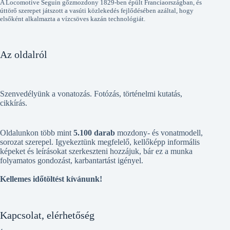
A Locomotive Seguin gőzmozdony 1829-ben épült Franciaországban, és
úttörő szerepet játszott a vasúti közlekedés fejlődésében azáltal, hogy
elsőként alkalmazta a vízcsöves kazán technológiát.
Az oldalról
Szenvedélyünk a vonatozás. Fotózás, történelmi kutatás,
cikkírás.
Oldalunkon több mint
5.100 darab
mozdony- és vonatmodell,
sorozat szerepel. Igyekeztünk megfelelő, kellőképp informális
képeket és leírásokat szerkeszteni hozzájuk, bár ez a munka
folyamatos gondozást, karbantartást igényel.
Kellemes időtöltést kívánunk!
Kapcsolat, elérhetőség