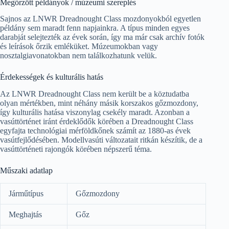
Megőrzött példányok / múzeumi szereplés
Sajnos az LNWR Dreadnought Class mozdonyokból egyetlen
példány sem maradt fenn napjainkra. A típus minden egyes
darabját selejtezték az évek során, így ma már csak archív fotók
és leírások őrzik emléküket. Múzeumokban vagy
nosztalgiavonatokban nem találkozhatunk velük.
Érdekességek és kulturális hatás
Az LNWR Dreadnought Class nem került be a köztudatba
olyan mértékben, mint néhány másik korszakos gőzmozdony,
így kulturális hatása viszonylag csekély maradt. Azonban a
vasúttörténet iránt érdeklődők körében a Dreadnought Class
egyfajta technológiai mérföldkőnek számít az 1880-as évek
vasútfejlődésében. Modellvasúti változatait ritkán készítik, de a
vasúttörténeti rajongók körében népszerű téma.
Műszaki adatlap
Járműtípus
Gőzmozdony
Meghajtás
Gőz