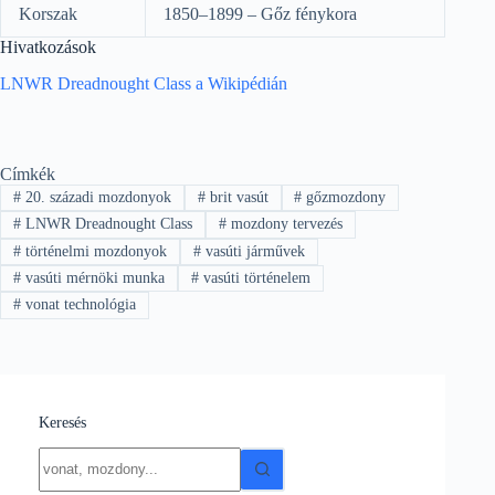
Korszak
1850–1899 – Gőz fénykora
Hivatkozások
LNWR Dreadnought Class a Wikipédián
Címkék
#
20. századi mozdonyok
#
brit vasút
#
gőzmozdony
#
LNWR Dreadnought Class
#
mozdony tervezés
#
történelmi mozdonyok
#
vasúti járművek
#
vasúti mérnöki munka
#
vasúti történelem
#
vonat technológia
Keresés
No
results