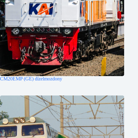
CM20EMP (GE) dízelmozdony