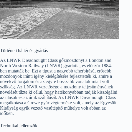
Történeti háttér és gyártás
Az LNWR Dreadnought Class gőzmozdonyt a London and
North Western Railway (LNWR) gyártotta, és először 1884-
ben mutatták be. Ezt a típust a nagyobb teherbírású, erősebb
mozdonyok iránti igény kielégítésére fejlesztették ki, amire a
növekvő forgalom és az egyre hosszabb vonatok miatt volt
szükség. Az LNWR vezetősége a mozdony teljesítményének
növelését tűzte ki célul, hogy hatékonyabban tudják kiszolgálni
az utasok és az áruk szállítását. Az LNWR Dreadnought Class
megalkotása a Crewe gyár végterméke volt, amely az Egyesült
Királyság egyik vezető vasútépítő műhelye volt abban az
időben.
Technikai jellemzők