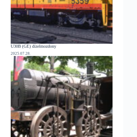
U30B (GE) dízelmozdony
2025.07.28.