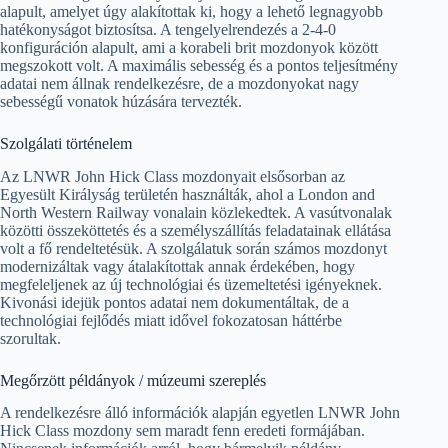
alapult, amelyet úgy alakítottak ki, hogy a lehető legnagyobb
hatékonyságot biztosítsa. A tengelyelrendezés a 2-4-0
konfiguráción alapult, ami a korabeli brit mozdonyok között
megszokott volt. A maximális sebesség és a pontos teljesítmény
adatai nem állnak rendelkezésre, de a mozdonyokat nagy
sebességű vonatok húzására tervezték.
Szolgálati történelem
Az LNWR John Hick Class mozdonyait elsősorban az
Egyesült Királyság területén használták, ahol a London and
North Western Railway vonalain közlekedtek. A vasútvonalak
közötti összeköttetés és a személyszállítás feladatainak ellátása
volt a fő rendeltetésük. A szolgálatuk során számos mozdonyt
modernizáltak vagy átalakítottak annak érdekében, hogy
megfeleljenek az új technológiai és üzemeltetési igényeknek.
Kivonási idejük pontos adatai nem dokumentáltak, de a
technológiai fejlődés miatt idővel fokozatosan háttérbe
szorultak.
Megőrzött példányok / múzeumi szereplés
A rendelkezésre álló információk alapján egyetlen LNWR John
Hick Class mozdony sem maradt fenn eredeti formájában.