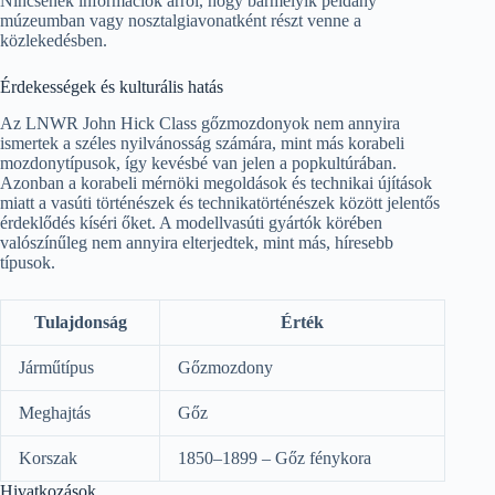
Nincsenek információk arról, hogy bármelyik példány
múzeumban vagy nosztalgiavonatként részt venne a
közlekedésben.
Érdekességek és kulturális hatás
Az LNWR John Hick Class gőzmozdonyok nem annyira
ismertek a széles nyilvánosság számára, mint más korabeli
mozdonytípusok, így kevésbé van jelen a popkultúrában.
Azonban a korabeli mérnöki megoldások és technikai újítások
miatt a vasúti történészek és technikatörténészek között jelentős
érdeklődés kíséri őket. A modellvasúti gyártók körében
valószínűleg nem annyira elterjedtek, mint más, híresebb
típusok.
Tulajdonság
Érték
Járműtípus
Gőzmozdony
Meghajtás
Gőz
Korszak
1850–1899 – Gőz fénykora
Hivatkozások