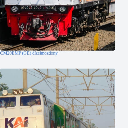
CM20EMP (GE) dízelmozdony