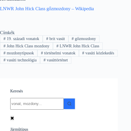
LNWR John Hick Class gőzmozdony – Wikipedia
Címkék
#
19. századi vonatok
#
brit vasút
#
gőzmozdony
#
John Hick Class mozdony
#
LNWR John Hick Class
#
mozdonytípusok
#
történelmi vonatok
#
vasúti közlekedés
#
vasúti technológia
#
vasúttörténet
Keresés
No
results
✖
Járműtípus