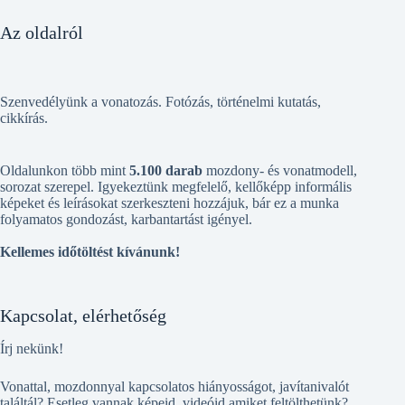
Az oldalról
Szenvedélyünk a vonatozás. Fotózás, történelmi kutatás,
cikkírás.
Oldalunkon több mint
5.100 darab
mozdony- és vonatmodell,
sorozat szerepel. Igyekeztünk megfelelő, kellőképp informális
képeket és leírásokat szerkeszteni hozzájuk, bár ez a munka
folyamatos gondozást, karbantartást igényel.
Kellemes időtöltést kívánunk!
Kapcsolat, elérhetőség
Írj nekünk!
Vonattal, mozdonnyal kapcsolatos hiányosságot, javítanivalót
találtál? Esetleg vannak képeid, videóid amiket feltölthetünk?