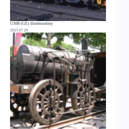
U30B (GE) dízelmozdony
2025.07.28.