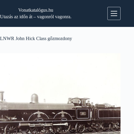
Skip
to
Vonatkatalógus.hu
content
Utazás az időn át – vagonról vagonra.
LNWR John Hick Class gőzmozdony