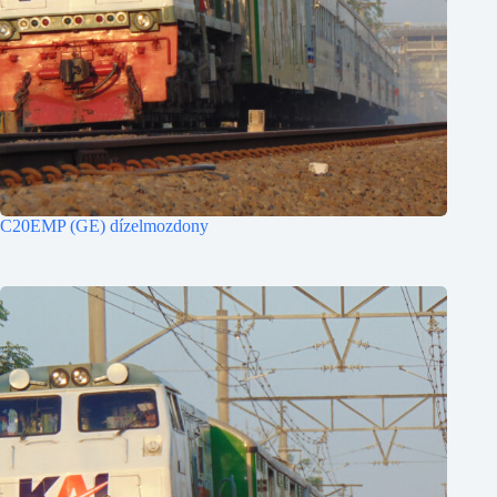
C20EMP (GE) dízelmozdony