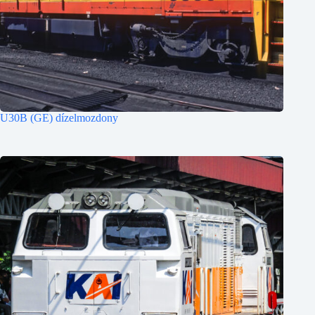
U30B (GE) dízelmozdony