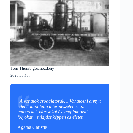
Tom Thumb gőzmozdony
2025.07.17.
"
A vonatok csodálatosak… Vonatozni annyit
jelent, mint látni a természetet és az
embereket, városokat és templomokat,
folyókat – tulajdonképpen az életet.
"
Agatha Christie