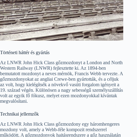
Történeti háttér és gyártás
Az LNWR John Hick Class gőzmozdonyt a London and North
Western Railway (LNWR) fejlesztette ki. Az 1894-ben
bemutatott mozdonyt a neves mérnök, Francis Webb tervezte. A
gőzmozdonyokat az angliai Crewe-ben gyártották, és a céljuk
az volt, hogy kielégítsék a növekvő vasúti forgalom igényeit a
19. század végén. Különösen a nagy sebességű személyszállítás
volt az egyik fő fókusz, melyet ezen mozdonyokkal kívántak
megvalósítani.
Technikai jellemzők
Az LNWR John Hick Class gőzmozdony egy háromhengeres
mozdony volt, amely a Webb-féle kompozit rendszerrel
működött. A gőzmozdonyok hajtásrendszere a gőz használatán