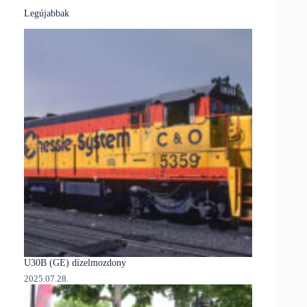
Legújabbak
U30B (GE) dízelmozdony
2025.07.28.