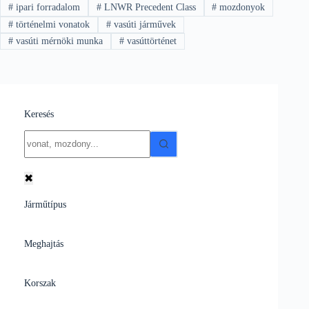
#
ipari forradalom
#
LNWR Precedent Class
#
mozdonyok
#
történelmi vonatok
#
vasúti járművek
#
vasúti mérnöki munka
#
vasúttörténet
Keresés
No
results
✖
Járműtípus
Meghajtás
Korszak