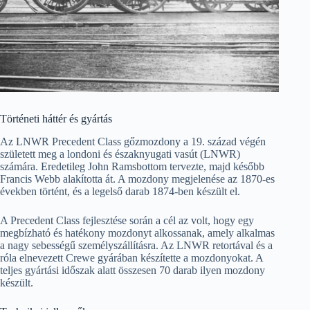
Történeti háttér és gyártás
Az LNWR Precedent Class gőzmozdony a 19. század végén
született meg a londoni és északnyugati vasút (LNWR)
számára. Eredetileg John Ramsbottom tervezte, majd később
Francis Webb alakította át. A mozdony megjelenése az 1870-es
években történt, és a legelső darab 1874-ben készült el.
A Precedent Class fejlesztése során a cél az volt, hogy egy
megbízható és hatékony mozdonyt alkossanak, amely alkalmas
a nagy sebességű személyszállításra. Az LNWR retortával és a
róla elnevezett Crewe gyárában készítette a mozdonyokat. A
teljes gyártási időszak alatt összesen 70 darab ilyen mozdony
készült.