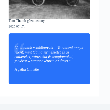
Tom Thumb gőzmozdony
2025.07.17.
"
A vonatok csodálatosak… Vonatozni annyit
jelent, mint látni a természetet és az
embereket, városokat és templomokat,
folyókat – tulajdonképpen az életet.
"
Agatha Christie