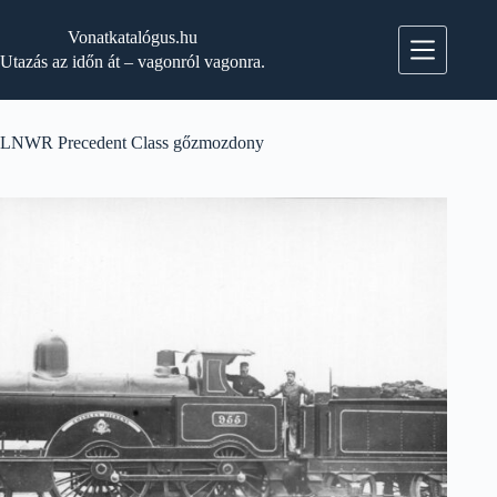
Skip
to
Vonatkatalógus.hu
content
Utazás az időn át – vagonról vagonra.
LNWR Precedent Class gőzmozdony