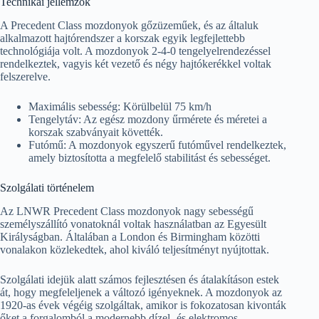
Technikai jellemzők
A Precedent Class mozdonyok gőzüzeműek, és az általuk
alkalmazott hajtórendszer a korszak egyik legfejlettebb
technológiája volt. A mozdonyok 2-4-0 tengelyelrendezéssel
rendelkeztek, vagyis két vezető és négy hajtókerékkel voltak
felszerelve.
Maximális sebesség: Körülbelül 75 km/h
Tengelytáv: Az egész mozdony űrmérete és méretei a
korszak szabványait követték.
Futómű: A mozdonyok egyszerű futóművel rendelkeztek,
amely biztosította a megfelelő stabilitást és sebességet.
Szolgálati történelem
Az LNWR Precedent Class mozdonyok nagy sebességű
személyszállító vonatoknál voltak használatban az Egyesült
Királyságban. Általában a London és Birmingham közötti
vonalakon közlekedtek, ahol kiváló teljesítményt nyújtottak.
Szolgálati idejük alatt számos fejlesztésen és átalakításon estek
át, hogy megfeleljenek a változó igényeknek. A mozdonyok az
1920-as évek végéig szolgáltak, amikor is fokozatosan kivonták
őket a forgalomból a modernebb dízel- és elektromos