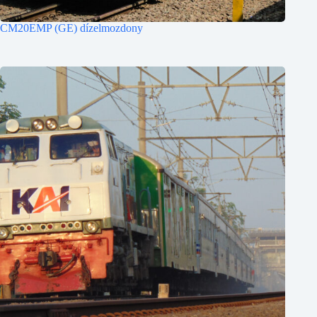
CM20EMP (GE) dízelmozdony