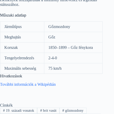
státuszához.
Műszaki adatlap
Járműtípus
Gőzmozdony
Meghajtás
Gőz
Korszak
1850–1899 – Gőz fénykora
Tengelyelrendezés
2-4-0
Maximális sebesség
75 km/h
Hivatkozások
További információk a Wikipédián
Címkék
#
19. századi vonatok
#
brit vasút
#
gőzmozdony