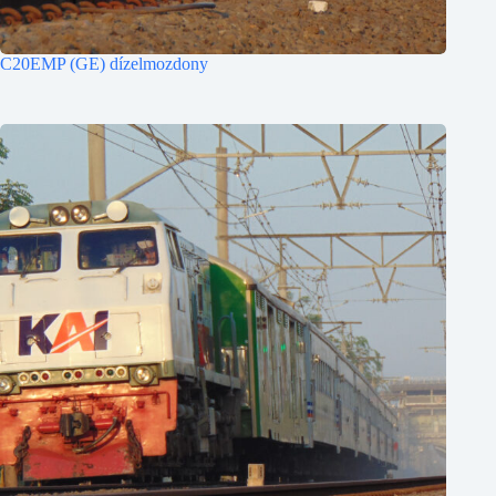
C20EMP (GE) dízelmozdony