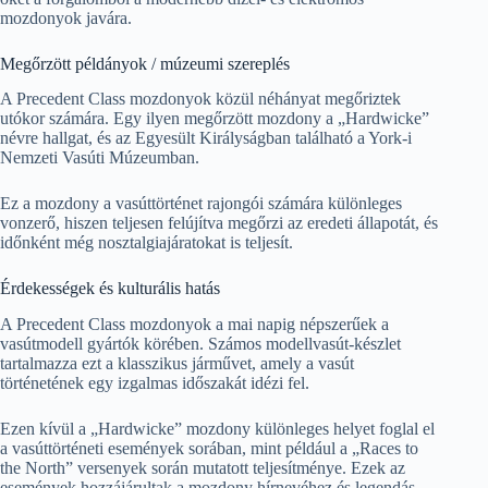
mozdonyok javára.
Megőrzött példányok / múzeumi szereplés
A Precedent Class mozdonyok közül néhányat megőriztek
utókor számára. Egy ilyen megőrzött mozdony a „Hardwicke”
névre hallgat, és az Egyesült Királyságban található a York-i
Nemzeti Vasúti Múzeumban.
Ez a mozdony a vasúttörténet rajongói számára különleges
vonzerő, hiszen teljesen felújítva megőrzi az eredeti állapotát, és
időnként még nosztalgiajáratokat is teljesít.
Érdekességek és kulturális hatás
A Precedent Class mozdonyok a mai napig népszerűek a
vasútmodell gyártók körében. Számos modellvasút-készlet
tartalmazza ezt a klasszikus járművet, amely a vasút
történetének egy izgalmas időszakát idézi fel.
Ezen kívül a „Hardwicke” mozdony különleges helyet foglal el
a vasúttörténeti események sorában, mint például a „Races to
the North” versenyek során mutatott teljesítménye. Ezek az
események hozzájárultak a mozdony hírnevéhez és legendás