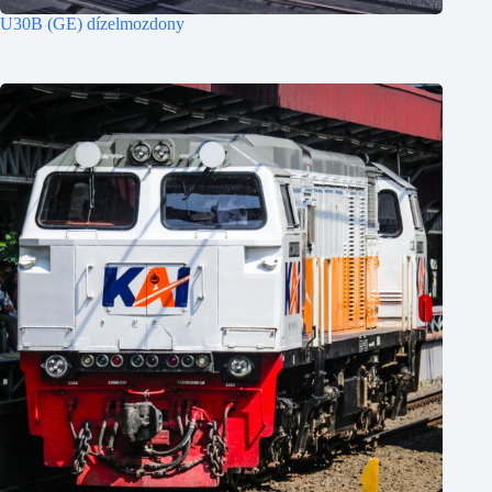
U30B (GE) dízelmozdony