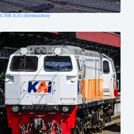
U30B (GE) dízelmozdony