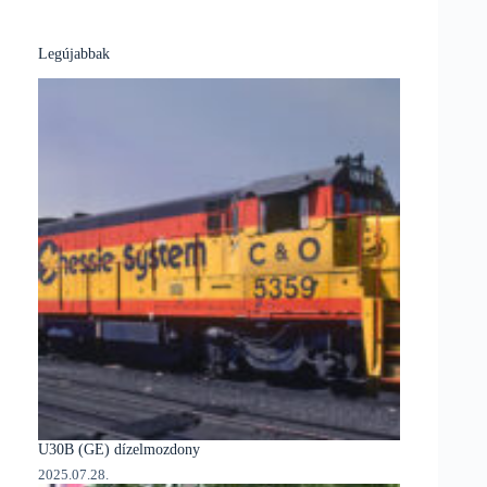
Legújabbak
U30B (GE) dízelmozdony
2025.07.28.