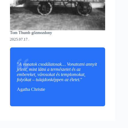
Tom Thumb gőzmozdony
2025.07.17.
"
A vonatok csodálatosak… Vonatozni annyit
jelent, mint látni a természetet és az
embereket, városokat és templomokat,
folyókat – tulajdonképpen az életet.
"
Agatha Christie