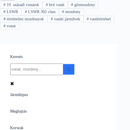
#
19. századi vonatok
#
brit vasút
#
gőzmozdony
#
LSWR
#
LSWR 302 class
#
mozdony
#
történelmi mozdonyok
#
vasúti járművek
#
vasúttörténet
#
vonat
Keresés
No
results
✖
Járműtípus
Meghajtás
Korszak