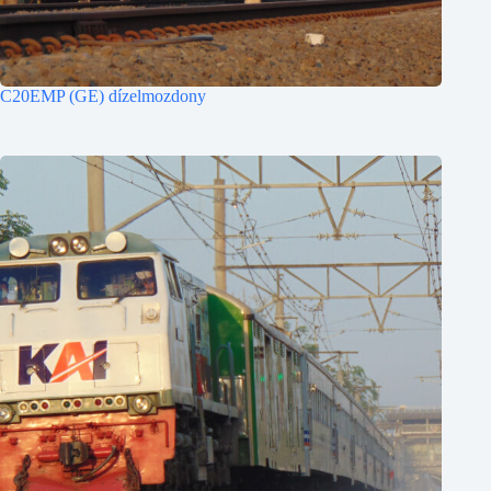
C20EMP (GE) dízelmozdony