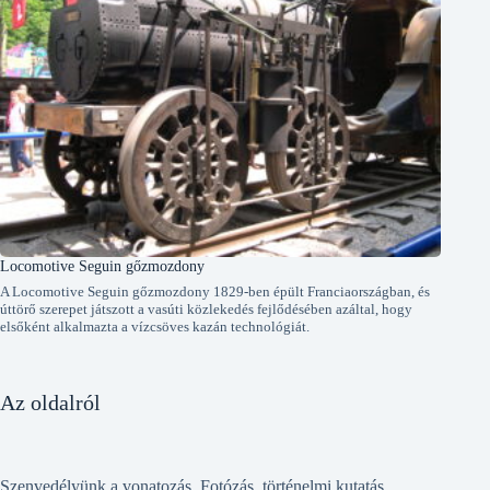
Locomotive Seguin gőzmozdony
A Locomotive Seguin gőzmozdony 1829-ben épült Franciaországban, és
úttörő szerepet játszott a vasúti közlekedés fejlődésében azáltal, hogy
elsőként alkalmazta a vízcsöves kazán technológiát.
Az oldalról
Szenvedélyünk a vonatozás. Fotózás, történelmi kutatás,