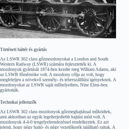
Történeti háttér és gyártás
Az LSWR 302 class gőzmozdonyokat a London and South
Western Railway (LSWR) számára fejlesztették ki. A
mozdonyok gyártását 1874-ben kezdte meg William Adams, aki
az LSWR főmérnöke volt. A mozdony célja az volt, hogy
megfeleljen a növekvő személy- és teherszállítási igényeknek. A
mozdonyokat az LSWR saját műhelyeiben, Nine Elms-ben
gyártották.
Technikai jellemzők
Az LSWR 302 class mozdonyok gőzmeghajtással működtek,
ami akkoriban az egyik legelterjedtebb hajtási mód volt. A
mozdonyok 4-4-0 tengelyelrendezéssel rendelkeztek. Ez azt
jelenti, hogy négy hajtó- és négy vezetőkerék található rajtuk. A