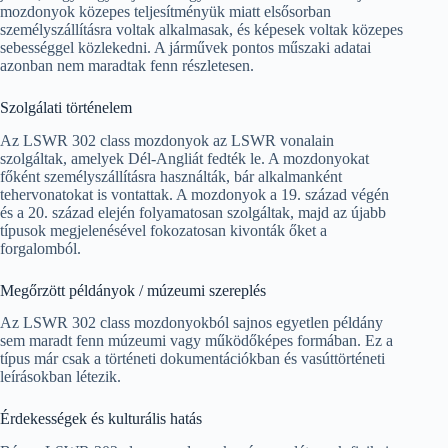
mozdonyok közepes teljesítményük miatt elsősorban
személyszállításra voltak alkalmasak, és képesek voltak közepes
sebességgel közlekedni. A járművek pontos műszaki adatai
azonban nem maradtak fenn részletesen.
Szolgálati történelem
Az LSWR 302 class mozdonyok az LSWR vonalain
szolgáltak, amelyek Dél-Angliát fedték le. A mozdonyokat
főként személyszállításra használták, bár alkalmanként
tehervonatokat is vontattak. A mozdonyok a 19. század végén
és a 20. század elején folyamatosan szolgáltak, majd az újabb
típusok megjelenésével fokozatosan kivonták őket a
forgalomból.
Megőrzött példányok / múzeumi szereplés
Az LSWR 302 class mozdonyokból sajnos egyetlen példány
sem maradt fenn múzeumi vagy működőképes formában. Ez a
típus már csak a történeti dokumentációkban és vasúttörténeti
leírásokban létezik.
Érdekességek és kulturális hatás