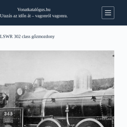
Skip
to
Vonatkatalógus.hu
content
Utazás az időn át – vagonról vagonra.
LSWR 302 class gőzmozdony