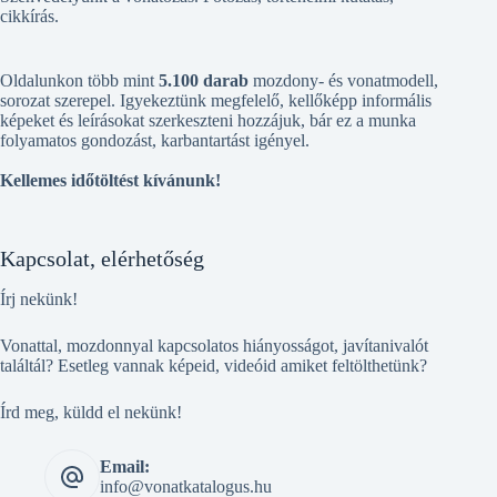
cikkírás.
Oldalunkon több mint
5.100 darab
mozdony- és vonatmodell,
sorozat szerepel. Igyekeztünk megfelelő, kellőképp informális
képeket és leírásokat szerkeszteni hozzájuk, bár ez a munka
folyamatos gondozást, karbantartást igényel.
Kellemes időtöltést kívánunk!
Kapcsolat, elérhetőség
Írj nekünk!
Vonattal, mozdonnyal kapcsolatos hiányosságot, javítanivalót
találtál? Esetleg vannak képeid, videóid amiket feltölthetünk?
Írd meg, küldd el nekünk!
Email:
info@vonatkatalogus.hu