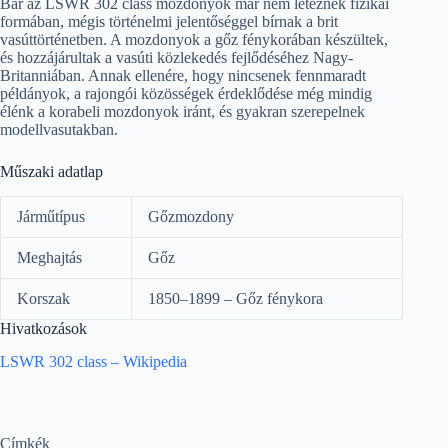
Bár az LSWR 302 class mozdonyok már nem léteznek fizikai
formában, mégis történelmi jelentőséggel bírnak a brit
vasúttörténetben. A mozdonyok a gőz fénykorában készültek,
és hozzájárultak a vasúti közlekedés fejlődéséhez Nagy-
Britanniában. Annak ellenére, hogy nincsenek fennmaradt
példányok, a rajongói közösségek érdeklődése még mindig
élénk a korabeli mozdonyok iránt, és gyakran szerepelnek
modellvasutakban.
Műszaki adatlap
Járműtípus
Gőzmozdony
Meghajtás
Gőz
Korszak
1850–1899 – Gőz fénykora
Hivatkozások
LSWR 302 class – Wikipedia
Címkék