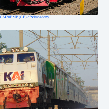
CM20EMP (GE) dízelmozdony