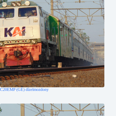
C20EMP (GE) dízelmozdony