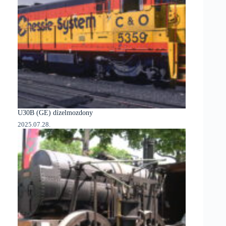
U30B (GE) dízelmozdony
2025.07.28.