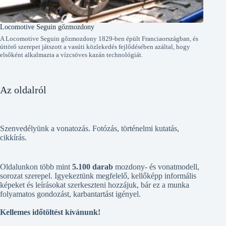
Locomotive Seguin gőzmozdony
A Locomotive Seguin gőzmozdony 1829-ben épült Franciaországban, és
úttörő szerepet játszott a vasúti közlekedés fejlődésében azáltal, hogy
elsőként alkalmazta a vízcsöves kazán technológiát.
Az oldalról
Szenvedélyünk a vonatozás. Fotózás, történelmi kutatás,
cikkírás.
Oldalunkon több mint
5.100 darab
mozdony- és vonatmodell,
sorozat szerepel. Igyekeztünk megfelelő, kellőképp informális
képeket és leírásokat szerkeszteni hozzájuk, bár ez a munka
folyamatos gondozást, karbantartást igényel.
Kellemes időtöltést kívánunk!