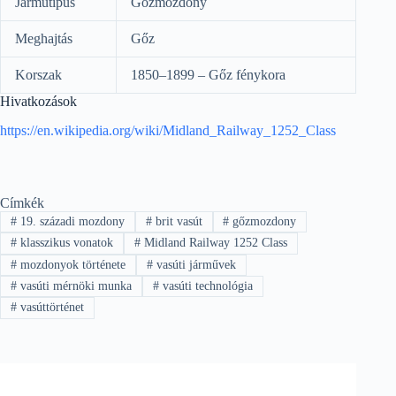
Járműtípus
Gőzmozdony
Meghajtás
Gőz
Korszak
1850–1899 – Gőz fénykora
Hivatkozások
https://en.wikipedia.org/wiki/Midland_Railway_1252_Class
Címkék
#
19. századi mozdony
#
brit vasút
#
gőzmozdony
#
klasszikus vonatok
#
Midland Railway 1252 Class
#
mozdonyok története
#
vasúti járművek
#
vasúti mérnöki munka
#
vasúti technológia
#
vasúttörténet