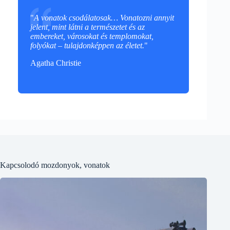
"
A vonatok csodálatosak… Vonatozni annyit
jelent, mint látni a természetet és az
embereket, városokat és templomokat,
folyókat – tulajdonképpen az életet.
"
Agatha Christie
Kapcsolodó mozdonyok, vonatok