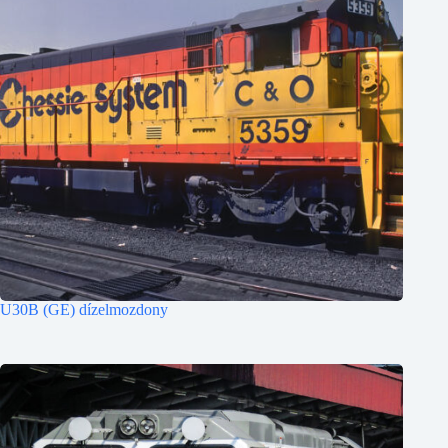
U30B (GE) dízelmozdony