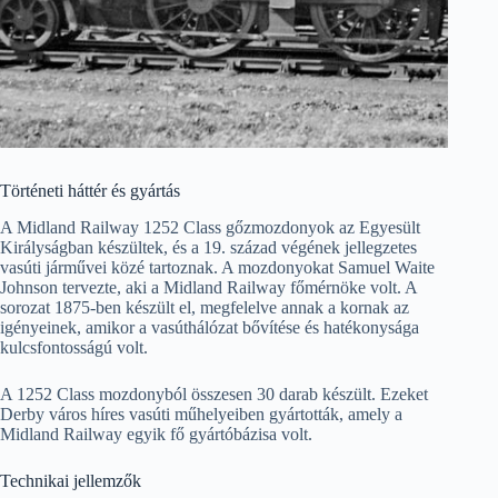
Történeti háttér és gyártás
A Midland Railway 1252 Class gőzmozdonyok az Egyesült
Királyságban készültek, és a 19. század végének jellegzetes
vasúti járművei közé tartoznak. A mozdonyokat Samuel Waite
Johnson tervezte, aki a Midland Railway főmérnöke volt. A
sorozat 1875-ben készült el, megfelelve annak a kornak az
igényeinek, amikor a vasúthálózat bővítése és hatékonysága
kulcsfontosságú volt.
A 1252 Class mozdonyból összesen 30 darab készült. Ezeket
Derby város híres vasúti műhelyeiben gyártották, amely a
Midland Railway egyik fő gyártóbázisa volt.
Technikai jellemzők