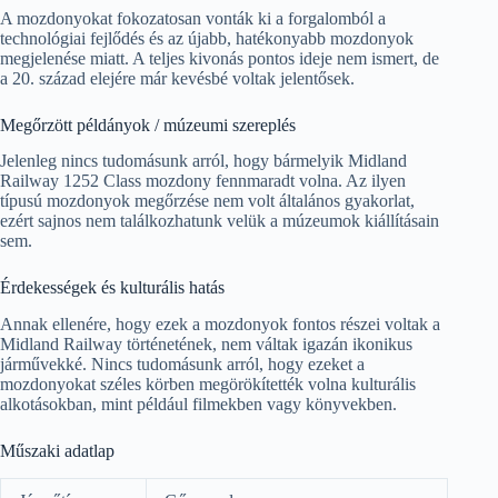
A mozdonyokat fokozatosan vonták ki a forgalomból a
technológiai fejlődés és az újabb, hatékonyabb mozdonyok
megjelenése miatt. A teljes kivonás pontos ideje nem ismert, de
a 20. század elejére már kevésbé voltak jelentősek.
Megőrzött példányok / múzeumi szereplés
Jelenleg nincs tudomásunk arról, hogy bármelyik Midland
Railway 1252 Class mozdony fennmaradt volna. Az ilyen
típusú mozdonyok megőrzése nem volt általános gyakorlat,
ezért sajnos nem találkozhatunk velük a múzeumok kiállításain
sem.
Érdekességek és kulturális hatás
Annak ellenére, hogy ezek a mozdonyok fontos részei voltak a
Midland Railway történetének, nem váltak igazán ikonikus
járművekké. Nincs tudomásunk arról, hogy ezeket a
mozdonyokat széles körben megörökítették volna kulturális
alkotásokban, mint például filmekben vagy könyvekben.
Műszaki adatlap