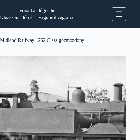
Skip
to
Vonatkatalógus.hu
content
Utazás az időn át – vagonról vagonra.
Midland Railway 1252 Class gőzmozdony