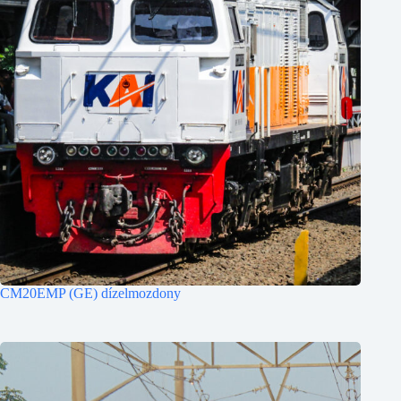
CM20EMP (GE) dízelmozdony