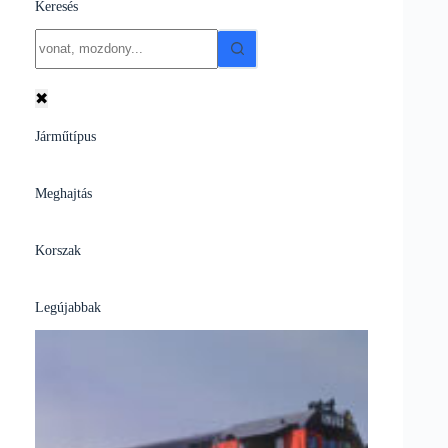
Keresés
No
results
✖
Járműtípus
Meghajtás
Korszak
Legújabbak