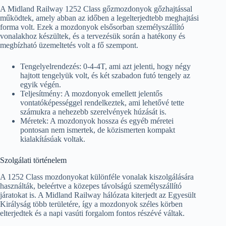
A Midland Railway 1252 Class gőzmozdonyok gőzhajtással
működtek, amely abban az időben a legelterjedtebb meghajtási
forma volt. Ezek a mozdonyok elsősorban személyszállító
vonalakhoz készültek, és a tervezésük során a hatékony és
megbízható üzemeltetés volt a fő szempont.
Tengelyelrendezés: 0-4-4T, ami azt jelenti, hogy négy
hajtott tengelyük volt, és két szabadon futó tengely az
egyik végén.
Teljesítmény: A mozdonyok emellett jelentős
vontatóképességgel rendelkeztek, ami lehetővé tette
számukra a nehezebb szerelvények húzását is.
Méretek: A mozdonyok hossza és egyéb méretei
pontosan nem ismertek, de közismerten kompakt
kialakításúak voltak.
Szolgálati történelem
A 1252 Class mozdonyokat különféle vonalak kiszolgálására
használták, beleértve a közepes távolságú személyszállító
járatokat is. A Midland Railway hálózata kiterjedt az Egyesült
Királyság több területére, így a mozdonyok széles körben
elterjedtek és a napi vasúti forgalom fontos részévé váltak.