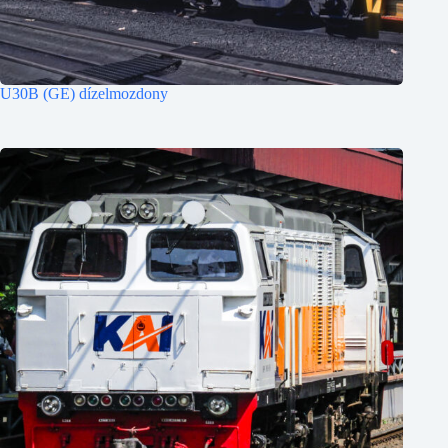
U30B (GE) dízelmozdony