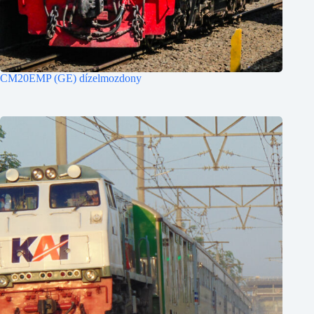
CM20EMP (GE) dízelmozdony