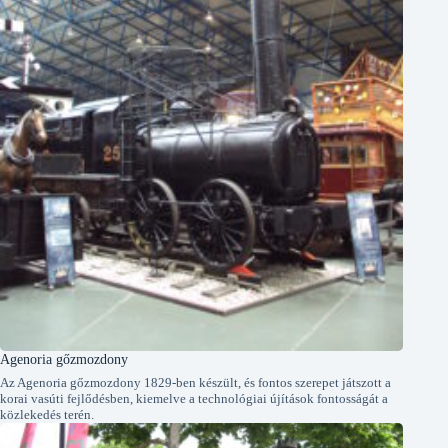
Agenoria gőzmozdony
Az Agenoria gőzmozdony 1829-ben készült, és fontos szerepet játszott a
korai vasúti fejlődésben, kiemelve a technológiai újítások fontosságát a
közlekedés terén.