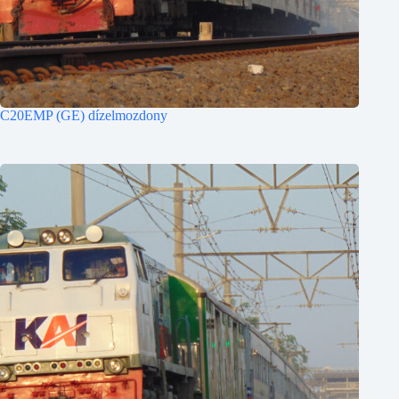
C20EMP (GE) dízelmozdony