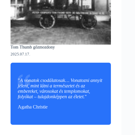
Tom Thumb gőzmozdony
2025.07.17.
"
A vonatok csodálatosak… Vonatozni annyit
jelent, mint látni a természetet és az
embereket, városokat és templomokat,
folyókat – tulajdonképpen az életet.
"
Agatha Christie