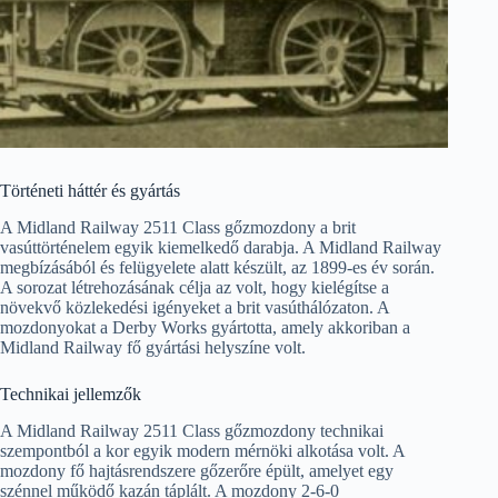
Történeti háttér és gyártás
A Midland Railway 2511 Class gőzmozdony a brit
vasúttörténelem egyik kiemelkedő darabja. A Midland Railway
megbízásából és felügyelete alatt készült, az 1899-es év során.
A sorozat létrehozásának célja az volt, hogy kielégítse a
növekvő közlekedési igényeket a brit vasúthálózaton. A
mozdonyokat a Derby Works gyártotta, amely akkoriban a
Midland Railway fő gyártási helyszíne volt.
Technikai jellemzők
A Midland Railway 2511 Class gőzmozdony technikai
szempontból a kor egyik modern mérnöki alkotása volt. A
mozdony fő hajtásrendszere gőzerőre épült, amelyet egy
szénnel működő kazán táplált. A mozdony 2-6-0