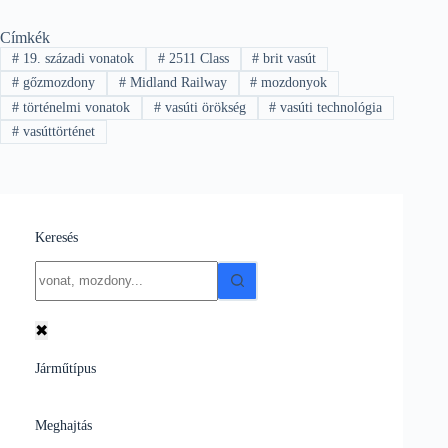
Címkék
#
19. századi vonatok
#
2511 Class
#
brit vasút
#
gőzmozdony
#
Midland Railway
#
mozdonyok
#
történelmi vonatok
#
vasúti örökség
#
vasúti technológia
#
vasúttörténet
Keresés
No
results
✖
Járműtípus
Meghajtás