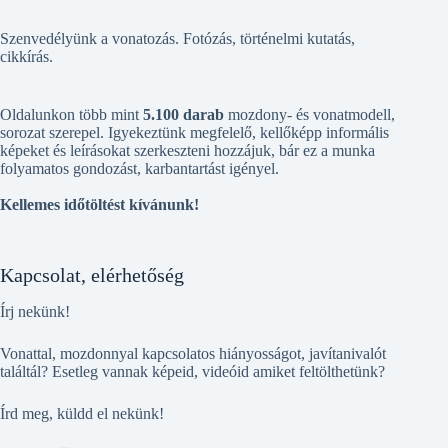
Szenvedélyünk a vonatozás. Fotózás, történelmi kutatás,
cikkírás.
Oldalunkon több mint
5.100 darab
mozdony- és vonatmodell,
sorozat szerepel. Igyekeztünk megfelelő, kellőképp informális
képeket és leírásokat szerkeszteni hozzájuk, bár ez a munka
folyamatos gondozást, karbantartást igényel.
Kellemes időtöltést kívánunk!
Kapcsolat, elérhetőség
Írj nekünk!
Vonattal, mozdonnyal kapcsolatos hiányosságot, javítanivalót
találtál? Esetleg vannak képeid, videóid amiket feltölthetünk?
Írd meg, küldd el nekünk!