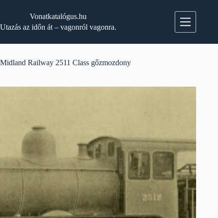
Skip
to
Vonatkatalógus.hu
content
Utazás az időn át – vagonról vagonra.
Midland Railway 2511 Class gőzmozdony