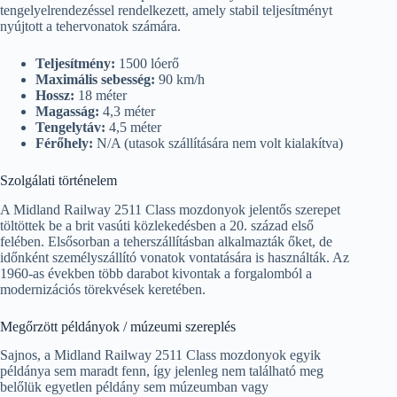
tengelyelrendezéssel rendelkezett, amely stabil teljesítményt
nyújtott a tehervonatok számára.
Teljesítmény:
1500 lóerő
Maximális sebesség:
90 km/h
Hossz:
18 méter
Magasság:
4,3 méter
Tengelytáv:
4,5 méter
Férőhely:
N/A (utasok szállítására nem volt kialakítva)
Szolgálati történelem
A Midland Railway 2511 Class mozdonyok jelentős szerepet
töltöttek be a brit vasúti közlekedésben a 20. század első
felében. Elsősorban a teherszállításban alkalmazták őket, de
időnként személyszállító vonatok vontatására is használták. Az
1960-as években több darabot kivontak a forgalomból a
modernizációs törekvések keretében.
Megőrzött példányok / múzeumi szereplés
Sajnos, a Midland Railway 2511 Class mozdonyok egyik
példánya sem maradt fenn, így jelenleg nem található meg
belőlük egyetlen példány sem múzeumban vagy