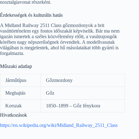
nosztalgiavonat részeként.
Érdekességek és kulturális hatás
A Midland Railway 2511 Class gőzmozdonyok a brit
vasúttörténelem egy fontos időszakát képviselik. Bár ma nem
igazán ismertek a széles közvélemény előtt, a vasútrajongók
körében nagy népszerűségnek örvendtek. A modellvasutak
világában is megjelentek, ahol hű másolataikat több gyártó is
forgalmazta.
Műszaki adatlap
Járműtípus
Gőzmozdony
Meghajtás
Gőz
Korszak
1850–1899 – Gőz fénykora
Hivatkozások
https://en.wikipedia.org/wiki/Midland_Railway_2511_Class