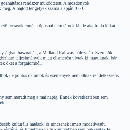
gőzhajtásos rendszer működtetett. A mozdonyok
ák meg. A hajtott tengelyek száma alapján 0-6-0
ető források ennél a típusnál nem térnek ki, de alapfunkcióikat
lyságban használták, a Midland Railway hálózatán. Szerepük
ízható teljesítményük miatt elismerést vívtak ki maguknak, bár
tték őket a forgalomból.
atból, de pontos dátumok és események nem állnak rendelkezésre.
ny sem maradt meg a mai napig. Ennek következtében sem
ek.
bb kulturális hatások, és nincsenek ismert modellvasúti
nak részévé, és filmekben vagy könyvekben sem bukkantak fel.