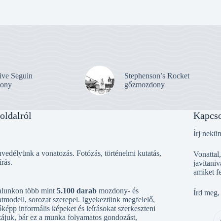
ive Seguin
Stephenson’s Rocket
ony
gőzmozdony
oldalról
Kapcso
Írj nekü
vedélyünk a vonatozás. Fotózás, történelmi kutatás,
Vonattal
írás.
javítaniv
amiket f
alunkon több mint
5.100 darab
mozdony- és
Írd meg,
tmodell, sorozat szerepel. Igyekeztünk megfelelő,
őképp informális képeket és leírásokat szerkeszteni
ájuk, bár ez a munka folyamatos gondozást,