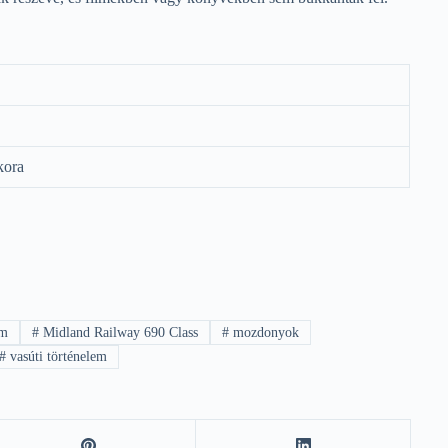
kora
om
#
Midland Railway 690 Class
#
mozdonyok
#
vasúti történelem