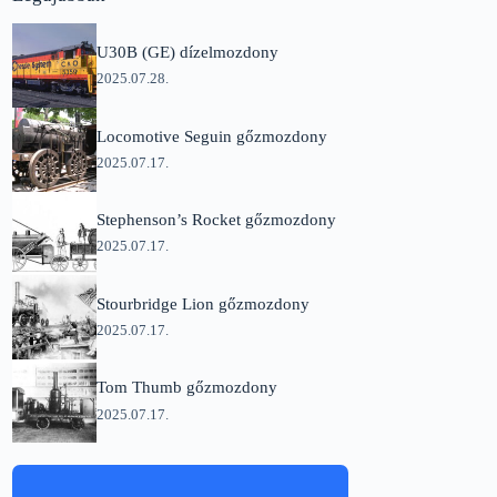
U30B (GE) dízelmozdony
2025.07.28.
Locomotive Seguin gőzmozdony
2025.07.17.
Stephenson’s Rocket gőzmozdony
2025.07.17.
Stourbridge Lion gőzmozdony
2025.07.17.
Tom Thumb gőzmozdony
2025.07.17.