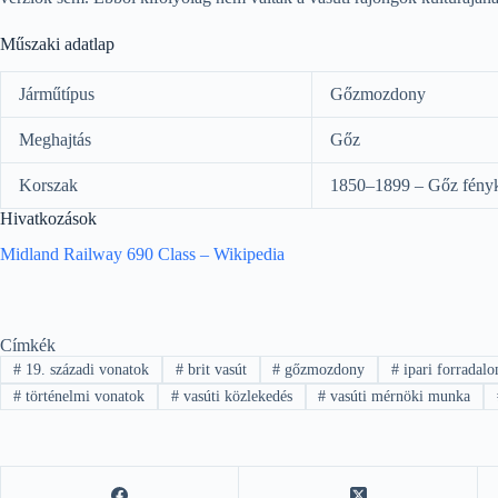
Műszaki adatlap
Járműtípus
Gőzmozdony
Meghajtás
Gőz
Korszak
1850–1899 – Gőz fény
Hivatkozások
Midland Railway 690 Class – Wikipedia
Címkék
#
19. századi vonatok
#
brit vasút
#
gőzmozdony
#
ipari forradal
#
történelmi vonatok
#
vasúti közlekedés
#
vasúti mérnöki munka