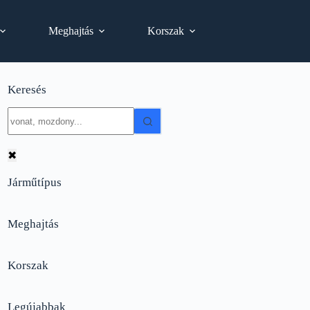
Meghajtás
Korszak
Keresés
No
results
✖
Járműtípus
Meghajtás
Korszak
Legújabbak