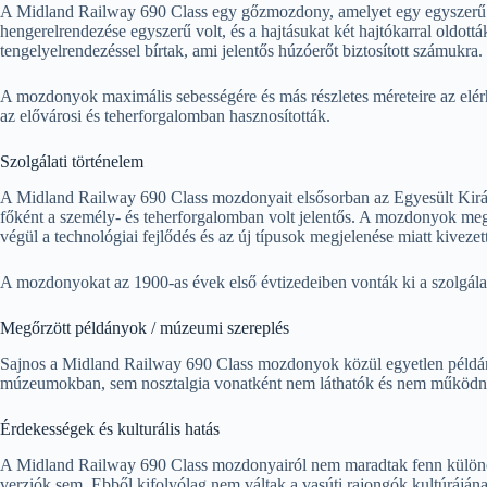
A Midland Railway 690 Class egy gőzmozdony, amelyet egy egyszerű 
hengerelrendezése egyszerű volt, és a hajtásukat két hajtókarral oldott
tengelyelrendezéssel bírtak, ami jelentős húzóerőt biztosított számukra.
A mozdonyok maximális sebességére és más részletes méreteire az elérh
az elővárosi és teherforgalomban hasznosították.
Szolgálati történelem
A Midland Railway 690 Class mozdonyait elsősorban az Egyesült Kirá
főként a személy- és teherforgalomban volt jelentős. A mozdonyok megb
végül a technológiai fejlődés és az új típusok megjelenése miatt kiveze
A mozdonyokat az 1900-as évek első évtizedeiben vonták ki a szolgál
Megőrzött példányok / múzeumi szereplés
Sajnos a Midland Railway 690 Class mozdonyok közül egyetlen példá
múzeumokban, sem nosztalgia vonatként nem láthatók és nem működn
Érdekességek és kulturális hatás
A Midland Railway 690 Class mozdonyairól nem maradtak fenn különöse
verziók sem. Ebből kifolyólag nem váltak a vasúti rajongók kultúrájá