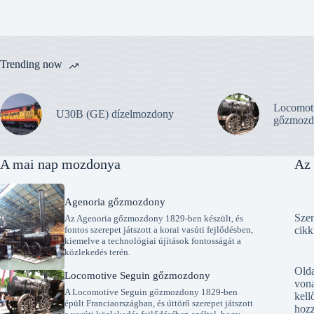
Trending now
Locomot
U30B (GE) dízelmozdony
gőzmozd
A mai nap mozdonya
Az 
Agenoria gőzmozdony
Szen
Az Agenoria gőzmozdony 1829-ben készült, és
fontos szerepet játszott a korai vasúti fejlődésben,
cikk
kiemelve a technológiai újítások fontosságát a
közlekedés terén.
Old
Locomotive Seguin gőzmozdony
vona
A Locomotive Seguin gőzmozdony 1829-ben
kell
épült Franciaországban, és úttörő szerepet játszott
hozz