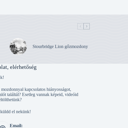
Stourbridge Lion gőzmozdony
lat, elérhetőség
nk!
, mozdonnyal kapcsolatos hiányosságot,
alót találtál? Esetleg vannak képeid, videóid
eltölthetünk?
 küldd el nekünk!
Email: