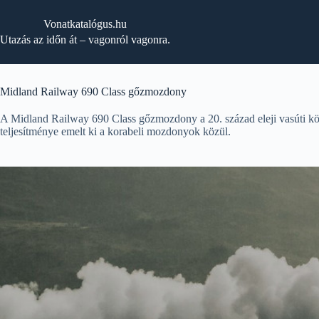
Skip
to
Vonatkatalógus.hu
content
Utazás az időn át – vagonról vagonra.
Midland Railway 690 Class gőzmozdony
A Midland Railway 690 Class gőzmozdony a 20. század eleji vasúti kö
teljesítménye emelt ki a korabeli mozdonyok közül.