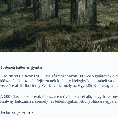
Történeti háttér és gyártás
A Midland Railway 690 Class gőzmozdonyait 1869-ben gyártották a M
időszakának közepén fejlesztették ki, hogy kielégítsék a korabeli vasú
vezetése alatt álló Derby Works volt, amely az Egyesült Királyságban t
A 690 Class mozdonyok fejlesztése mögött az a cél állt, hogy hatékon
Railway hálózatán a személy- és teherforgalom lebonyolítására egyaránt
Technikai jellemzők