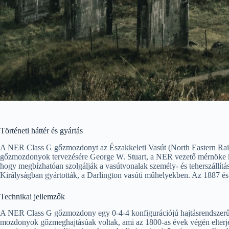
Történeti háttér és gyártás
A NER Class G gőzmozdonyt az Északkeleti Vasút (North Eastern Rail
gőzmozdonyok tervezésére George W. Stuart, a NER vezető mérnöke ka
hogy megbízhatóan szolgálják a vasútvonalak személy- és teherszállí
Királyságban gyártották, a Darlington vasúti műhelyekben. Az 1887 és
Technikai jellemzők
A NER Class G gőzmozdony egy 0-4-4 konfigurációjú hajtásrendszerű jár
mozdonyok gőzmeghajtásúak voltak, ami az 1800-as évek végén elterjedt