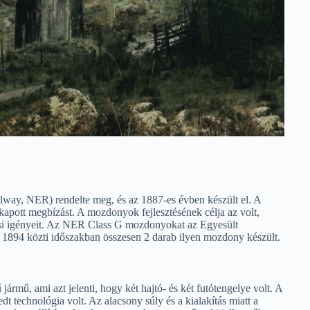
way, NER) rendelte meg, és az 1887-es évben készült el. A
pott megbízást. A mozdonyok fejlesztésének célja az volt,
tási igényeit. Az NER Class G mozdonyokat az Egyesült
 1894 közti időszakban összesen 2 darab ilyen mozdony készült.
mű, ami azt jelenti, hogy két hajtó- és két futótengelye volt. A
 technológia volt. Az alacsony súly és a kialakítás miatt a