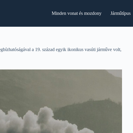
Minden vonat és mozdony
Járműtípus
zhatóságával a 19. század egyik ikonikus vasúti járműve volt,