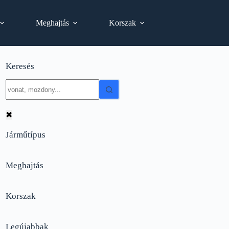
Meghajtás
Korszak
Keresés
No
results
✖
Járműtípus
Meghajtás
Korszak
Legújabbak