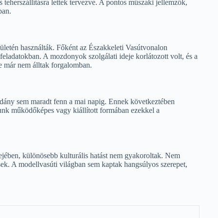
teherszállításra lettek tervezve. A pontos műszaki jellemzők,
ban.
letén használták. Főként az Északkeleti Vasútvonalon
si feladatokban. A mozdonyok szolgálati ideje korlátozott volt, és a
re már nem álltak forgalomban.
dány sem maradt fenn a mai napig. Ennek következtében
nk működőképes vagy kiállított formában ezekkel a
ében, különösebb kulturális hatást nem gyakoroltak. Nem
ek. A modellvasúti világban sem kaptak hangsúlyos szerepet,