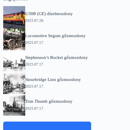
U30B (GE) dízelmozdony
2025.07.28.
Locomotive Seguin gőzmozdony
2025.07.17.
Stephenson’s Rocket gőzmozdony
2025.07.17.
Stourbridge Lion gőzmozdony
2025.07.17.
Tom Thumb gőzmozdony
2025.07.17.