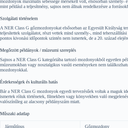
mozdonyok maximális sebessége mérsékelt volt, elsősorban személy- és 
mint például a teljesítmény, sajnos nem állnak rendelkezésre a források
Szolgálati történelem
A NER Class G gőzmozdonyokat elsősorban az Egyesült Királyság terü
teljesítettek szolgálatot, részt vettek mind személy-, mind teherszállítá
pontos kivonási időpontok szintén nem ismertek, de a 20. század elejé
Megőrzött példányok / múzeumi szereplés
Sajnos a NER Class G kategóriába tartozó mozdonyokból egyetlen pél
múzeumokban vagy nosztalgikus vasúti eseményeken nem találkozhatu
mozdonyokkal.
Érdekességek és kulturális hatás
Bár a NER Class G mozdonyok egyedi tervezésűek voltak a maguk idej
ismertek róluk történetek, filmekben vagy könyvekben való megjelenés
valószínűleg az alacsony példányszám miatt.
Műszaki adatlap
Járműtípus
Gőzmozdony