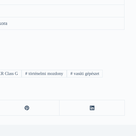
kora
R Class G
#
történelmi mozdony
#
vasúti gépészet