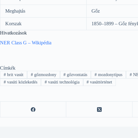
Meghajtás
Gőz
Korszak
1850–1899 – Gőz fény
Hivatkozások
NER Class G – Wikipédia
Címkék
#
brit vasút
#
gőzmozdony
#
gőzvontatás
#
mozdonytípus
#
NE
#
vasúti közlekedés
#
vasúti technológia
#
vasúttörténet