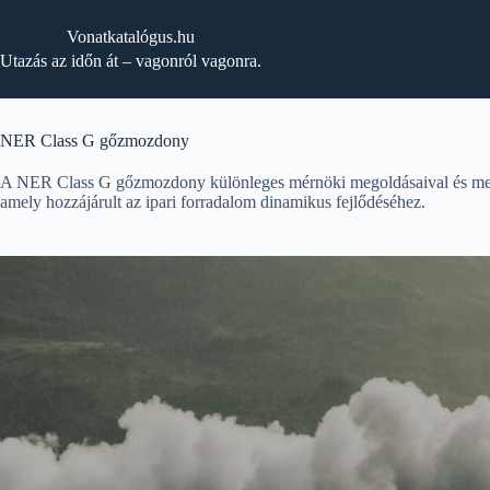
Skip
to
Vonatkatalógus.hu
content
Utazás az időn át – vagonról vagonra.
NER Class G gőzmozdony
A NER Class G gőzmozdony különleges mérnöki megoldásaival és megbí
amely hozzájárult az ipari forradalom dinamikus fejlődéséhez.