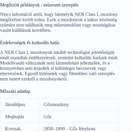
Megőrzött példányok / múzeumi szereplés
Nincs információ arról, hogy bármelyik NER Class L mozdony
megőrzésre került volna. Ezek a mozdonyok a laikus közönség
számára nem találhatók meg múzeumokban vagy nosztalgikus
vasúti kiállítások keretében.
Érdekességek és kulturális hatás
A NER Class L mozdonyok inkább technológiai jelentőségük
miatt maradtak emlékezetesek, semmint kulturális hatásuk miatt.
Modellvasúti változataik nem kimondottan jellemzőek, és a
köznyelvben sem terjedtek el különleges becenevek vagy
elnevezések. Egyedi történetek vagy filmekben való szereplés
nem ismert ezekről a mozdonyokról.
Műszaki adatlap
Járműtípus
Gőzmozdony
Meghajtás
Gőz
Korszak
1850–1899 – Gőz fénykora