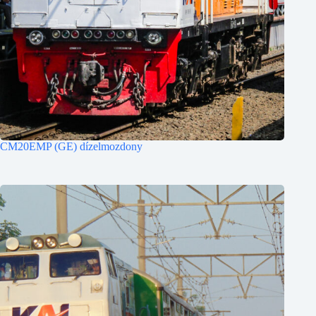
CM20EMP (GE) dízelmozdony