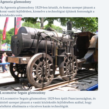
Agenoria gőzmozdony
Az Agenoria gőzmozdony 1829-ben készült, és fontos szerepet játszott a
korai vasúti fejlődésben, kiemelve a technológiai újítások fontosságát a
közlekedés terén.
Locomotive Seguin gőzmozdony
A Locomotive Seguin gőzmozdony 1829-ben épült Franciaországban, és
úttörő szerepet játszott a vasúti közlekedés fejlődésében azáltal, hogy
elsőként alkalmazta a vízcsöves kazán technológiát.