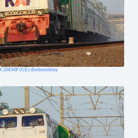
C20EMP (GE) dízelmozdony