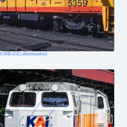
U30B (GE) dízelmozdony