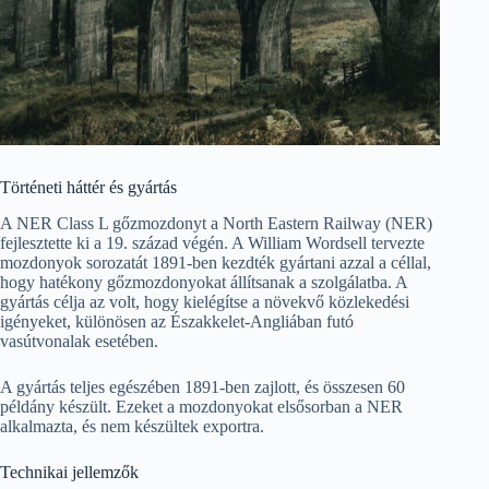
Történeti háttér és gyártás
A NER Class L gőzmozdonyt a North Eastern Railway (NER)
fejlesztette ki a 19. század végén. A William Wordsell tervezte
mozdonyok sorozatát 1891-ben kezdték gyártani azzal a céllal,
hogy hatékony gőzmozdonyokat állítsanak a szolgálatba. A
gyártás célja az volt, hogy kielégítse a növekvő közlekedési
igényeket, különösen az Északkelet-Angliában futó
vasútvonalak esetében.
A gyártás teljes egészében 1891-ben zajlott, és összesen 60
példány készült. Ezeket a mozdonyokat elsősorban a NER
alkalmazta, és nem készültek exportra.
Technikai jellemzők