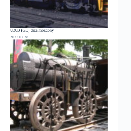
U30B (GE) dízelmozdony
2025.07.28.