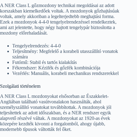
A NER Class L gőzmozdony technikai megoldásai az adott
korszakban kiemelkedőek voltak. A mozdonyok gőzhajtásúak
voltak, amely akkoriban a legelterjedtebb meghajtási forma.
Ezek a mozdonyok 4-4-0 tengelyelrendezéssel rendelkeztek,
ami azt jelentette, hogy négy hajtott tengelypár biztosította a
mozdony előrehaladását.
Tengelyelrendezés: 4-4-0
Teljesítmény: Megfelelő a korabeli utasszállító vonatok
számára
Futómű: Stabil és tartós kialakítás
Fékrendszer: Kézifék és gőzfék kombinációja
Vezérlés: Manuális, korabeli mechanikus rendszerekkel
Szolgálati történelem
A NER Class L mozdonyokat elsősorban az Északkelet-
Angliában található vasútvonalakon használták, ahol
személyszállító vonatokat továbbítottak. A mozdonyok jól
teljesítettek az adott időszakban, és a NER rendszer egyik
alapvető részévé váltak. A mozdonyokat az 1920-as évek
közepére kezdték kivonni a forgalomból, ahogy újabb,
modernebb típusok váltották fel őket.