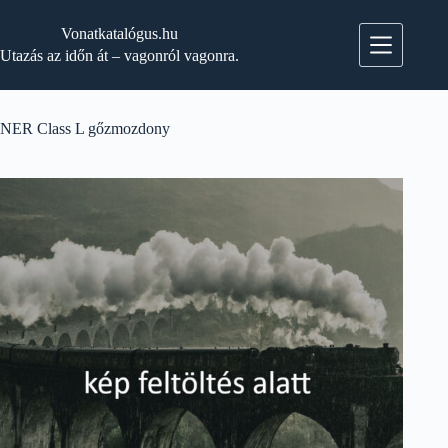
Skip
to
Vonatkatalógus.hu
content
Utazás az időn át – vagonról vagonra.
NER Class L gőzmozdony