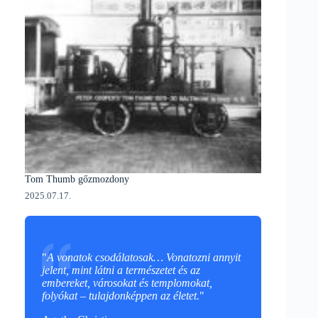
Tom Thumb gőzmozdony
2025.07.17.
"
A vonatok csodálatosak… Vonatozni annyit
jelent, mint látni a természetet és az
embereket, városokat és templomokat,
folyókat – tulajdonképpen az életet.
"