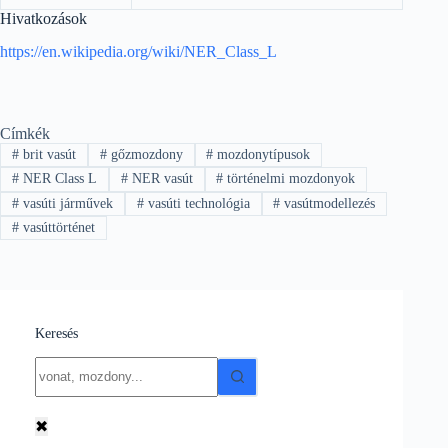
Hivatkozások
https://en.wikipedia.org/wiki/NER_Class_L
Címkék
#
brit vasút
#
gőzmozdony
#
mozdonytípusok
#
NER Class L
#
NER vasút
#
történelmi mozdonyok
#
vasúti járművek
#
vasúti technológia
#
vasútmodellezés
#
vasúttörténet
Keresés
No
results
✖