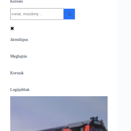
Keresés
No
results
✖
Járműtípus
Meghajtás
Korszak
Legújabbak