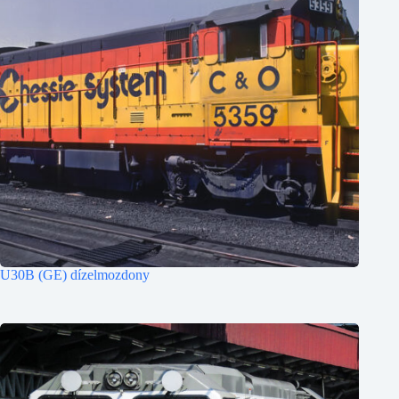
U30B (GE) dízelmozdony