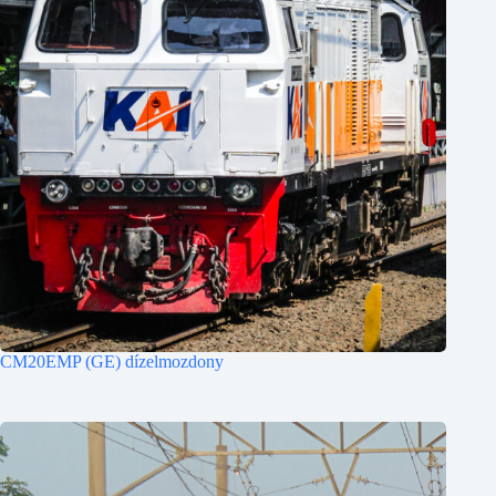
CM20EMP (GE) dízelmozdony