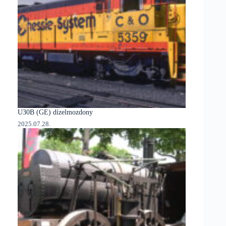
U30B (GE) dízelmozdony
2025.07.28.