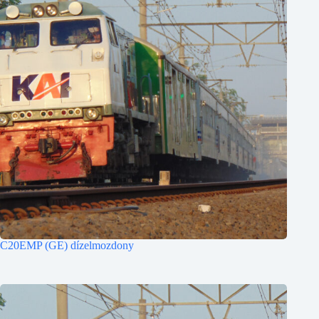
C20EMP (GE) dízelmozdony