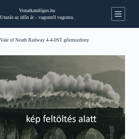
Skip
to
Vonatkatalógus.hu
content
Utazás az időn át – vagonról vagonra.
Vale of Neath Railway 4-4-0ST gőzmozdony