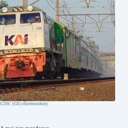
U20C (GE) dízelmozdony
A mai nap mozdonya