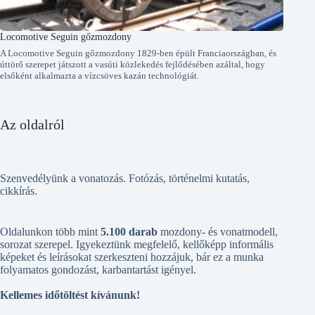
Locomotive Seguin gőzmozdony
A Locomotive Seguin gőzmozdony 1829-ben épült Franciaországban, és
úttörő szerepet játszott a vasúti közlekedés fejlődésében azáltal, hogy
elsőként alkalmazta a vízcsöves kazán technológiát.
Az oldalról
Szenvedélyünk a vonatozás. Fotózás, történelmi kutatás,
cikkírás.
Oldalunkon több mint
5.100 darab
mozdony- és vonatmodell,
sorozat szerepel. Igyekeztünk megfelelő, kellőképp informális
képeket és leírásokat szerkeszteni hozzájuk, bár ez a munka
folyamatos gondozást, karbantartást igényel.
Kellemes időtöltést kívánunk!