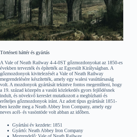
Történeti háttér és gyártás
A Vale of Neath Railway 4-4-0ST gőzmozdonyokat az 1850-es
években tervezték és építették az Egyesült Királyságban. A
gőzmozdonyok kivitelezését a Vale of Neath Railway
megrendelésére készítették, amely egy walesi vasúttársaság
volt. A mozdonyok gyártását tekintve fontos megemlíteni, hogy
a 19. század közepén a vasúti közlekedés gyors fejlődésnek
indult, és növekvő kereslet mutatkozott a megbízható és
erőteljes gőzmozdonyok iránt. Az adott típus gyártását 1851-
ben kezdte meg a Neath Abbey Iron Company, amely egy
neves acél- és vasöntöde volt abban az időben.
Gyártási év kezdete: 1851
Gyártó: Neath Abbey Iron Company
Megrendelő: Vale of Neath Railway