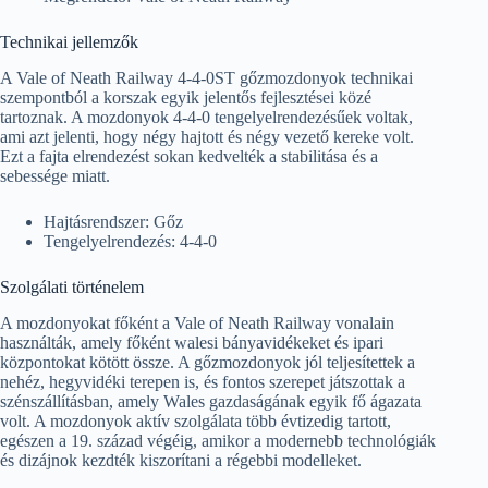
Technikai jellemzők
A Vale of Neath Railway 4-4-0ST gőzmozdonyok technikai
szempontból a korszak egyik jelentős fejlesztései közé
tartoznak. A mozdonyok 4-4-0 tengelyelrendezésűek voltak,
ami azt jelenti, hogy négy hajtott és négy vezető kereke volt.
Ezt a fajta elrendezést sokan kedvelték a stabilitása és a
sebessége miatt.
Hajtásrendszer: Gőz
Tengelyelrendezés: 4-4-0
Szolgálati történelem
A mozdonyokat főként a Vale of Neath Railway vonalain
használták, amely főként walesi bányavidékeket és ipari
központokat kötött össze. A gőzmozdonyok jól teljesítettek a
nehéz, hegyvidéki terepen is, és fontos szerepet játszottak a
szénszállításban, amely Wales gazdaságának egyik fő ágazata
volt. A mozdonyok aktív szolgálata több évtizedig tartott,
egészen a 19. század végéig, amikor a modernebb technológiák
és dizájnok kezdték kiszorítani a régebbi modelleket.