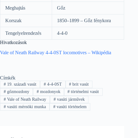
Meghajtás
Gőz
Korszak
1850–1899 – Gőz fénykora
Tengelyelrendezés
4-4-0
Hivatkozások
Vale of Neath Railway 4-4-0ST locomotives – Wikipédia
Címkék
#
19. századi vasút
#
4-4-0ST
#
brit vasút
#
gőzmozdony
#
mozdonyok
#
történelmi vasút
#
Vale of Neath Railway
#
vasúti járművek
#
vasúti mérnöki munka
#
vasúti történelem