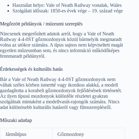
Használat helye: Vale of Neath Railway vonalak, Wales
Szolgálati időszak: 1850-es évek vége – 19. század vége
Megőrzött példányok / múzeumi szereplés
Nincsenek megerősített adatok arról, hogy a Vale of Neath
Railway 4-4-0ST gőzmozdonyok közül bármelyik megmaradt
volna az utókor számára. A típus sajnos nem képviselteti magát
egyetlen múzeumban sem, és nincs információ működőképes
fennmaradt példányról.
Érdekességek és kulturális hatás
Bár a Vale of Neath Railway 4-4-0ST gőzmozdonyok nem
váltak széles körben ismertté vagy ikonikus alakká, a modell
gazdagította a korabeli gőzmozdonyok fejlődésének történetét.
Az ilyen típusú mozdonyok különféle részletei gyakran
szolgálnak mintaként a modellvasút-rajongók számára. Nincs
adat különösebb kulturális hatásról vagy filmszereplésről.
Műszaki adatlap
Járműtípus
Gőzmozdony