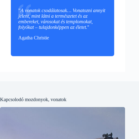
"
A vonatok csodálatosak… Vonatozni annyit
jelent, mint látni a természetet és az
embereket, városokat és templomokat,
folyókat – tulajdonképpen az életet.
"
Agatha Christie
Kapcsolodó mozdonyok, vonatok